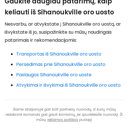
Gaukite daugiau patarimų, kaip
keliauti iš Sihanoukville oro uosto
Nesvarbu, ar atvykstate į Sihanoukville oro uostą, ar
išvykstate iš jo, susipažinkite su mūsų naudingais
patarimais ir rekomendacijomis:
Transportas iš Sihanoukville oro uosto
Persėdimas prie Sihanoukville oro uosto
Paslaugos Sihanoukville oro uoste
Atvykimai ir išvykimai iš Sihanoukville oro uosto
Šiame straipsnyje gali būti partnerių nuorodų, iš kurių mūsų
redakcinė komanda gali gauti komisinių, jei spustelėsite nuorodą. Žr.
mūsų
reklamos politikos
puslapį.