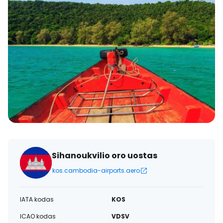
Sihanoukvilio oro uostas
kos.cambodia-airports.aero
IATA kodas
KOS
ICAO kodas
VDSV