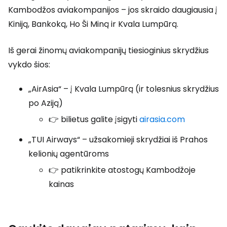
Kambodžos aviakompanijos – jos skraido daugiausia į
Kiniją, Bankoką, Ho Ši Miną ir Kvala Lumpūrą.
Iš gerai žinomų aviakompanijų tiesioginius skrydžius
vykdo šios:
„AirAsia“ – į Kvala Lumpūrą (ir tolesnius skrydžius
po Aziją)
👉 bilietus galite įsigyti
airasia.com
„TUI Airways“ – užsakomieji skrydžiai iš Prahos
kelionių agentūroms
👉 patikrinkite atostogų Kambodžoje
kainas