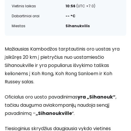
Vietinis laikas
10:56
(UTC +7.0)
Dabartiniai orai
-- °C
Miestas
Sihanukvilis
Mažiausias Kambodžos tarptautinis oro uostas yra
įsikūręs 20 km į pietryčius nuo uostamiesčio
Sihanoukville ir yra populiarus išvykimo taškas
kelionėms į Koh Rong, Koh Rong Sanloem ir Koh
Russey salas.
Oficialus oro uosto pavadinimas
yra „Sihanouk“
,
tačiau dauguma aviakompanijų naudoja senąjį
pavadinimą –
„Sihanoukville
“.
Tiesioginius skrydžius daugiausia vykdo vietinės