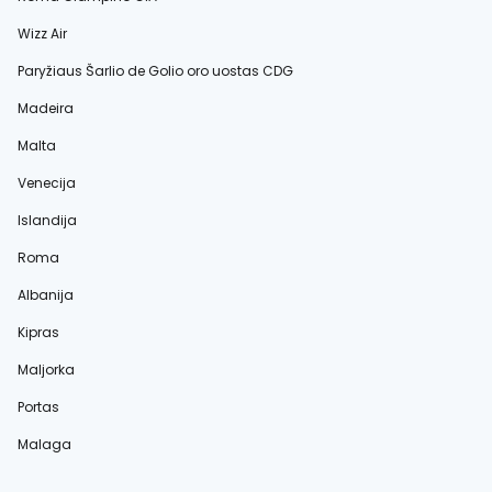
Wizz Air
Paryžiaus Šarlio de Golio oro uostas CDG
Madeira
Malta
Venecija
Islandija
Roma
Albanija
Kipras
Maljorka
Portas
Malaga