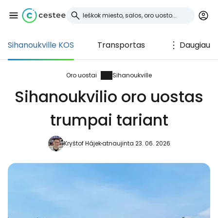
Sihanoukville KOS
Transportas
Daugiau
Prisijunkite prie
Cestee
Oro uostai
Sihanoukville
Sihanoukvilio oro uostas
... pasaulinė kelionių bendruomenė
trumpai tariant
Tęsti su Google
Kryštof Hájek
atnaujinta 23. 06. 2026
Tęsti su Facebook
Tęsti el. paštu