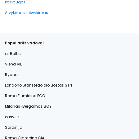
Paslaugos
Atvykimas ir išvykimas
Populiarūs vadovai
airBaltic
Viena VIE
Ryanair
Londono Stanstedo oro uostas STN
Roma Fiumicino FCO
Milanas-Bergamas BGY
easyJet
Sardinija
Roma Čiampino CIA