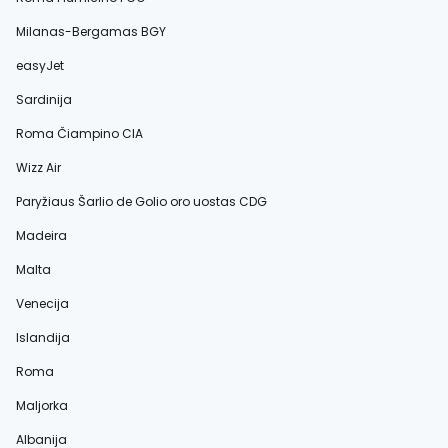
Milanas-Bergamas BGY
easyJet
Sardinija
Roma Čiampino CIA
Wizz Air
Paryžiaus Šarlio de Golio oro uostas CDG
Madeira
Malta
Venecija
Islandija
Roma
Maljorka
Albanija