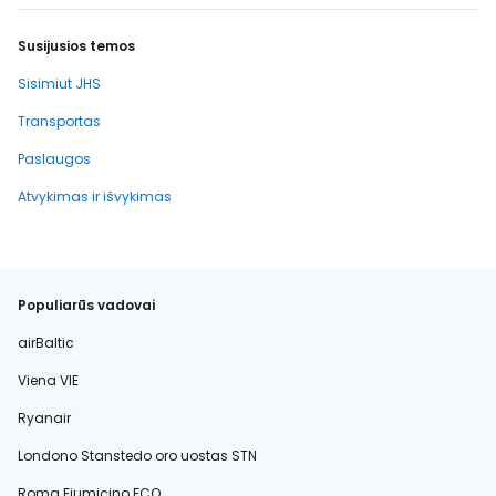
Susijusios temos
Sisimiut JHS
Transportas
Paslaugos
Atvykimas ir išvykimas
Populiarūs vadovai
airBaltic
Viena VIE
Ryanair
Londono Stanstedo oro uostas STN
Roma Fiumicino FCO