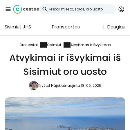
Sisimiut JHS
Transportas
Daugiau
Prisijunkite prie
Cestee
Oro uostai
Sisimiut
Atvykimas ir išvykimas
Atvykimai ir išvykimai iš
... pasaulinė kelionių bendruomenė
Sisimiut oro uosto
Tęsti su Google
Kryštof Hájek
atnaujinta 18. 06. 2025
Tęsti su Facebook
Tęsti el. paštu