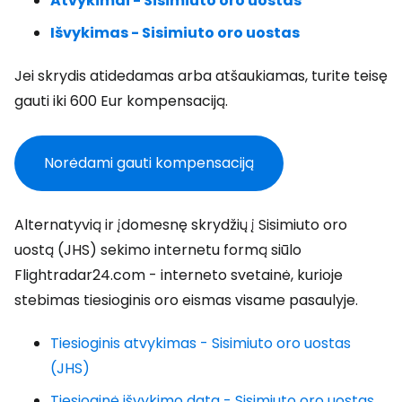
Atvykimai - Sisimiuto oro uostas
Išvykimas - Sisimiuto oro uostas
Jei skrydis atidedamas arba atšaukiamas, turite teisę
gauti iki 600 Eur kompensaciją.
Norėdami gauti kompensaciją
Alternatyvią ir įdomesnę skrydžių į Sisimiuto oro
uostą (JHS) sekimo internetu formą siūlo
Flightradar24.com - interneto svetainė, kurioje
stebimas tiesioginis oro eismas visame pasaulyje.
Tiesioginis atvykimas - Sisimiuto oro uostas
(JHS)
Tiesioginė išvykimo data - Sisimiuto oro uostas