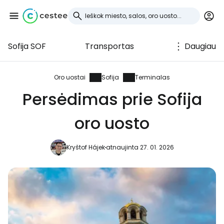
Sofija SOF
Transportas
Daugiau
Prisijunkite prie
Cestee
Oro uostai
Sofija
Terminalas
Persėdimas prie Sofija
... pasaulinė kelionių bendruomenė
oro uosto
Tęsti su Google
Kryštof Hájek
atnaujinta 27. 01. 2026
Tęsti su Facebook
Tęsti el. paštu