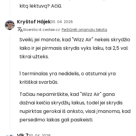
kitą lėktuvą? Ačiū.
Kryštof Hájek
30. 04. 2026
Išversta iš cestee.cz
Peržiūrėti originalų tekstą
Sveiki, jei manote, kad "Wizz Air" nekeis skrydžio
laiko ir jei pirmasis skrydis vyks laiku, tai 2,5 val.
tikrai užteks.
1 terminalas yra nedidelis, o atstumai yra
kritiškai svarbūs.
Tačiau nepamirškite, kad "Wizz Air" gana
dažnai keičia skrydžių laikus, todėl jei skrydis
nupirktas gerokai iš anksto, visai įmanoma, kad
persėdimo laikas gali pasikeisti.
Vlk.7
30. 04. 2026