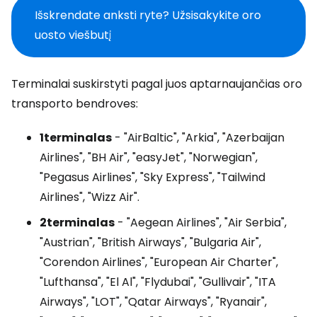
Išskrendate anksti ryte? Užsisakykite oro
uosto viešbutį
Terminalai suskirstyti pagal juos aptarnaujančias oro
transporto bendroves:
1
terminalas
- "AirBaltic", "Arkia", "Azerbaijan
Airlines", "BH Air", "easyJet", "Norwegian",
"Pegasus Airlines", "Sky Express", "Tailwind
Airlines", "Wizz Air".
2
terminalas
- "Aegean Airlines", "Air Serbia",
"Austrian", "British Airways", "Bulgaria Air",
"Corendon Airlines", "European Air Charter",
"Lufthansa", "El Al", "Flydubai", "Gullivair", "ITA
Airways", "LOT", "Qatar Airways", "Ryanair",