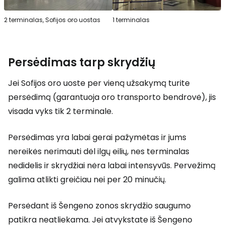
2 terminalas, Sofijos oro uostas
1 terminalas
Persėdimas tarp skrydžių
Jei Sofijos oro uoste per vieną užsakymą turite
persėdimą (garantuoja oro transporto bendrovė), jis
visada vyks tik 2 terminale.
Persėdimas yra labai gerai pažymėtas ir jums
nereikės nerimauti dėl ilgų eilių, nes terminalas
nedidelis ir skrydžiai nėra labai intensyvūs. Pervežimą
galima atlikti greičiau nei per 20 minučių.
Persėdant iš Šengeno zonos skrydžio saugumo
patikra neatliekama. Jei atvykstate iš Šengeno