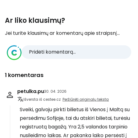
Ar liko klausimų?
Jei turite klausimų ar komentarų apie straipsnį...
Pridėti komentarą...
1 komentaras
petulka.pu
30. 04. 2026
Išversta iš cestee.cz
Peržiūrėti originalų tekstą
Sveiki, galvoju pirkti bilietus iš Vienos į Maltą su
persėdimu Sofijoje, tai du atskiri bilietai, turėsiu
registruotą bagažą. Yra 2,5 valandos tarpinio
nusileidimo laikas. Ar pakanka laiko persėsti į