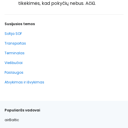
tikėkimės, kad pokyčių nebus. Ačiū.
Susijusios temos
Sofija SOF
Transportas
Terminalas
Viešbučiai
Paslaugos
Atvykimas ir išvykimas
Populiarūs vadovai
airBaltic