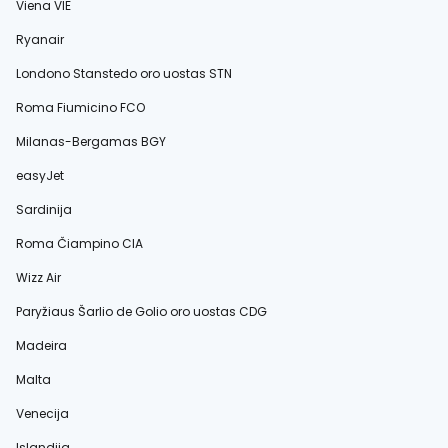
Viena VIE
Ryanair
Londono Stanstedo oro uostas STN
Roma Fiumicino FCO
Milanas-Bergamas BGY
easyJet
Sardinija
Roma Čiampino CIA
Wizz Air
Paryžiaus Šarlio de Golio oro uostas CDG
Madeira
Malta
Venecija
Islandija