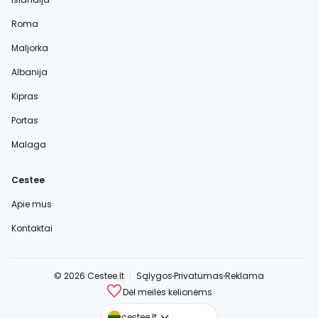
Roma
Maljorka
Albanija
Kipras
Portas
Malaga
Cestee
Apie mus
Kontaktai
© 2026 Cestee.lt
Sąlygos
Privatumas
Reklama
Dėl meilės kelionėms
cestee.com
cestee.lt