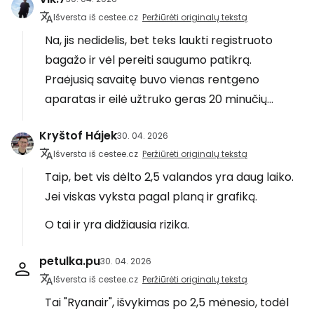
Išversta iš cestee.cz
Peržiūrėti originalų tekstą
Na, jis nedidelis, bet teks laukti registruoto
bagažo ir vėl pereiti saugumo patikrą.
Praėjusią savaitę buvo vienas rentgeno
aparatas ir eilė užtruko geras 20 minučių...
Kryštof Hájek
30. 04. 2026
Išversta iš cestee.cz
Peržiūrėti originalų tekstą
Taip, bet vis dėlto 2,5 valandos yra daug laiko.
Jei viskas vyksta pagal planą ir grafiką.
O tai ir yra didžiausia rizika.
petulka.pu
30. 04. 2026
Išversta iš cestee.cz
Peržiūrėti originalų tekstą
Tai "Ryanair", išvykimas po 2,5 mėnesio, todėl