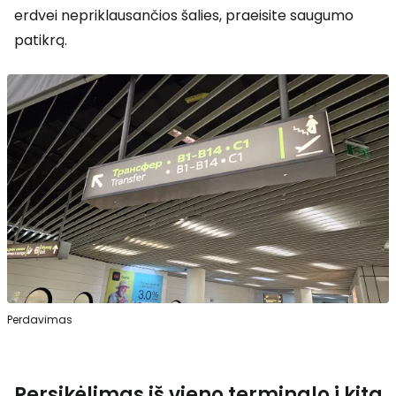
erdvei nepriklausančios šalies, praeisite saugumo
patikrą.
Perdavimas
Persikėlimas iš vieno terminalo į kitą