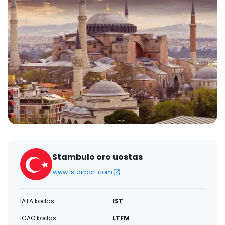
Stambulo oro uostas
www.istairport.com
IATA kodas
IST
ICAO kodas
LTFM