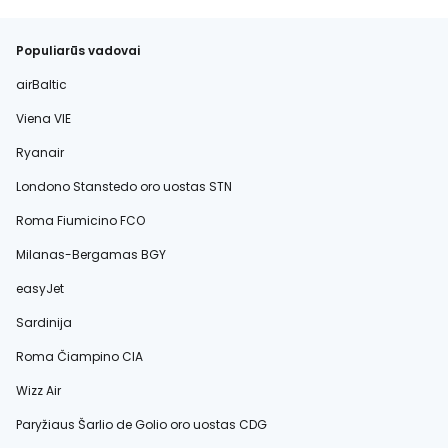
Populiarūs vadovai
airBaltic
Viena VIE
Ryanair
Londono Stanstedo oro uostas STN
Roma Fiumicino FCO
Milanas-Bergamas BGY
easyJet
Sardinija
Roma Čiampino CIA
Wizz Air
Paryžiaus Šarlio de Golio oro uostas CDG