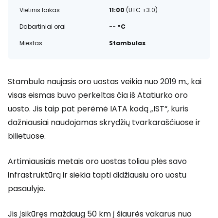
Vietinis laikas
11:00
(UTC +3.0)
Dabartiniai orai
-- °C
Miestas
Stambulas
Stambulo naujasis oro uostas veikia nuo 2019 m., kai
visas eismas buvo perkeltas čia iš Atatiurko oro
uosto. Jis taip pat perėmė IATA kodą „IST“, kuris
dažniausiai naudojamas skrydžių tvarkaraščiuose ir
bilietuose.
Artimiausiais metais oro uostas toliau plės savo
infrastruktūrą ir siekia tapti didžiausiu oro uostu
pasaulyje.
Jis įsikūręs maždaug 50 km į šiaurės vakarus nuo