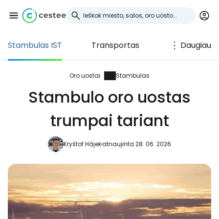
Stambulas IST
Transportas
Daugiau
Prisijunkite prie
Cestee
Oro uostai
Stambulas
Stambulo oro uostas
... pasaulinė kelionių bendruomenė
trumpai tariant
Tęsti su Google
Kryštof Hájek
atnaujinta 28. 06. 2026
Tęsti su Facebook
Tęsti el. paštu