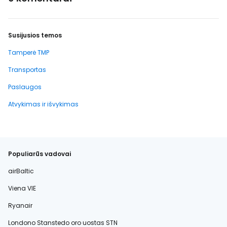
Susijusios temos
Tamperė TMP
Transportas
Paslaugos
Atvykimas ir išvykimas
Populiarūs vadovai
airBaltic
Viena VIE
Ryanair
Londono Stanstedo oro uostas STN