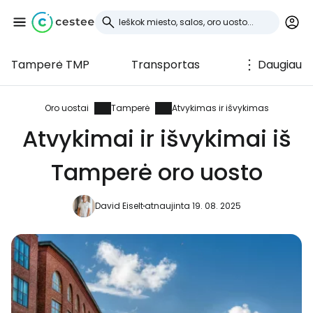
Tamperė TMP
Transportas
Daugiau
Prisijunkite prie
Cestee
Oro uostai
Tamperė
Atvykimas ir išvykimas
Atvykimai ir išvykimai iš
... pasaulinė kelionių bendruomenė
Tamperė oro uosto
Tęsti su Google
David Eiselt
atnaujinta 19. 08. 2025
Tęsti su Facebook
Tęsti el. paštu