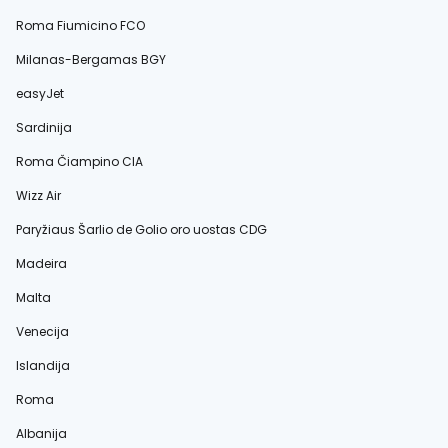
Roma Fiumicino FCO
Milanas-Bergamas BGY
easyJet
Sardinija
Roma Čiampino CIA
Wizz Air
Paryžiaus Šarlio de Golio oro uostas CDG
Madeira
Malta
Venecija
Islandija
Roma
Albanija