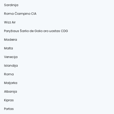
Sardinija
Roma Čiampino CIA
Wizz Air
Paryžiaus Šarlio de Golio oro uostas CDG
Madeira
Malta
Venecija
Islandija
Roma
Maljorka
Albanija
Kipras
Portas