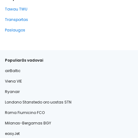
Tawau TWU
Transportas
Paslaugos
Populiarūs vadovai
airBaltic
Viena VIE
Ryanair
Londono Stanstedo oro uostas STN
Roma Fiumicino FCO
Milanas-Bergamas BGY
easyJet