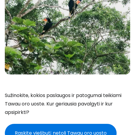
Sužinokite, kokios paslaugos ir patogumai teikiami
Tawau oro uoste. Kur geriausia pavalgyti ir kur
apsipirkti?
Raskite viešbutį netoli Tawau oro uosto