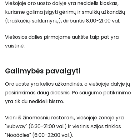
Viešojoje oro uosto dalyje yra nedidelis kioskas,
kuriame galima įsigyti gėrimų ir smulkių užkandžių
(traškučių, saldumynų), dirbantis 8:00-21:00 val.
Viešosios dalies pirmajame aukšte taip pat yra
vaistinė.
Galimybės pavalgyti
Oro uoste yra kelios užkandinės, o viešojoje dalyje jų
pasirinkimas daug didesnis. Po saugumo patikrinimo
yra tik du nedideli bistro.
Vieni iš žinomesnių restoranų viešojoje zonoje yra
"Subway" (6:30-21:00 val.) ir vietinis Azijos tinklas
"Nööödles" (6:00-22:00 val.).