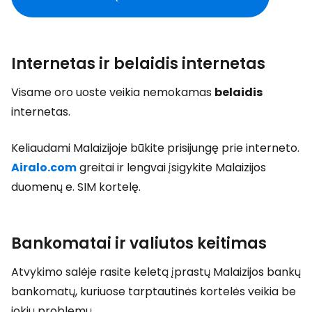
Internetas ir belaidis internetas
Visame oro uoste veikia nemokamas
belaidis
internetas.
Keliaudami Malaizijoje būkite prisijungę prie interneto.
Airalo.com
greitai ir lengvai įsigykite Malaizijos
duomenų e. SIM kortelę.
Bankomatai ir valiutos keitimas
Atvykimo salėje rasite keletą įprastų Malaizijos bankų
bankomatų, kuriuose tarptautinės kortelės veikia be
jokių problemų.