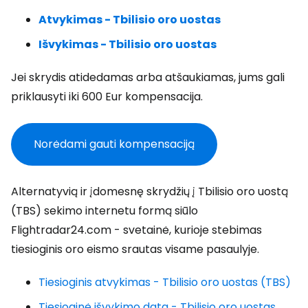
Atvykimas - Tbilisio oro uostas
Išvykimas - Tbilisio oro uostas
Jei skrydis atidedamas arba atšaukiamas, jums gali
priklausyti iki 600 Eur kompensacija.
Norėdami gauti kompensaciją
Alternatyvią ir įdomesnę skrydžių į Tbilisio oro uostą
(TBS) sekimo internetu formą siūlo
Flightradar24.com - svetainė, kurioje stebimas
tiesioginis oro eismo srautas visame pasaulyje.
Tiesioginis atvykimas - Tbilisio oro uostas (TBS)
Tiesioginė išvykimo data - Tbilisio oro uostas