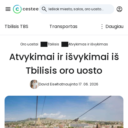
Tbilisis TBS
Transportas
Daugiau
Prisijunkite prie
Cestee
Oro uostai
Tbilisis
Atvykimas ir išvykimas
Atvykimai ir išvykimai iš
... pasaulinė kelionių bendruomenė
Tbilisis oro uosto
Tęsti su Google
David Eiselt
atnaujinta 17. 06. 2026
Tęsti su Facebook
Tęsti el. paštu