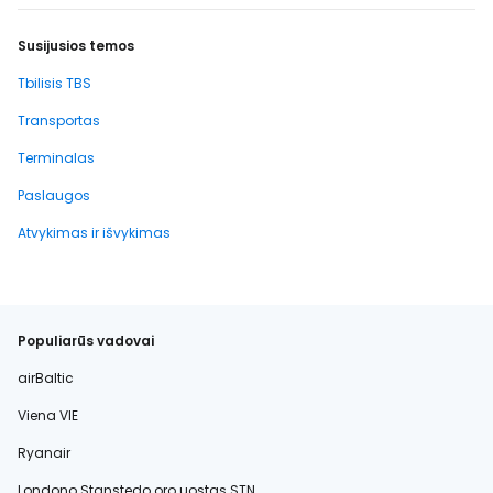
Susijusios temos
Tbilisis TBS
Transportas
Terminalas
Paslaugos
Atvykimas ir išvykimas
Populiarūs vadovai
airBaltic
Viena VIE
Ryanair
Londono Stanstedo oro uostas STN