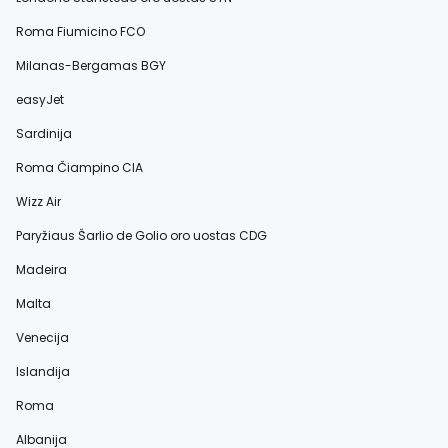
Roma Fiumicino FCO
Milanas-Bergamas BGY
easyJet
Sardinija
Roma Čiampino CIA
Wizz Air
Paryžiaus Šarlio de Golio oro uostas CDG
Madeira
Malta
Venecija
Islandija
Roma
Albanija