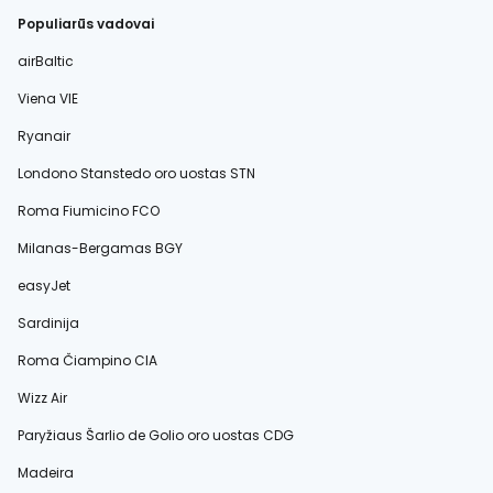
Populiarūs vadovai
airBaltic
Viena VIE
Ryanair
Londono Stanstedo oro uostas STN
Roma Fiumicino FCO
Milanas-Bergamas BGY
easyJet
Sardinija
Roma Čiampino CIA
Wizz Air
Paryžiaus Šarlio de Golio oro uostas CDG
Madeira