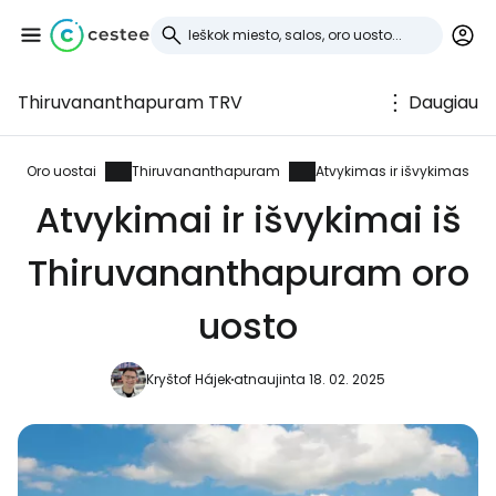
Thiruvananthapuram TRV
Daugiau
Prisijunkite prie
Cestee
Oro uostai
Thiruvananthapuram
Atvykimas ir išvykimas
Atvykimai ir išvykimai iš
... pasaulinė kelionių bendruomenė
Thiruvananthapuram oro
Tęsti su Google
uosto
Kryštof Hájek
atnaujinta 18. 02. 2025
Tęsti su Facebook
Tęsti el. paštu