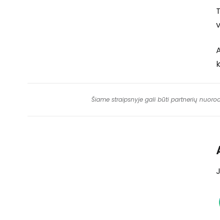
T
v
k
Šiame straipsnyje gali būti partnerių nuoro
J