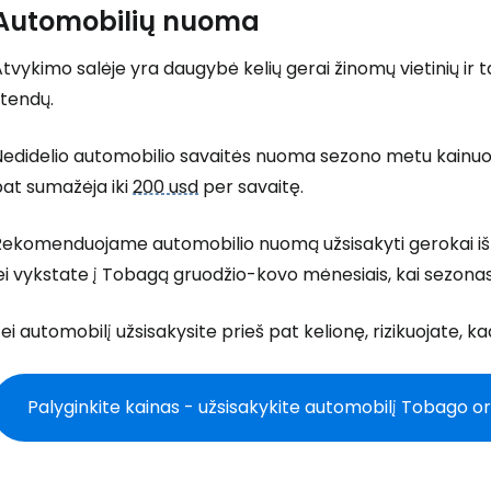
Automobilių nuoma
tvykimo salėje yra daugybė kelių gerai žinomų vietinių ir
stendų.
Nedidelio automobilio savaitės nuoma sezono metu kainuo
pat sumažėja iki
200 usd
per savaitę.
Rekomenduojame automobilio nuomą užsisakyti gerokai iš 
ei vykstate į Tobagą gruodžio-kovo mėnesiais, kai sezona
ei automobilį užsisakysite prieš pat kelionę, rizikuojate, kad
Palyginkite kainas - užsisakykite automobilį Tobago o
Prisijunkite