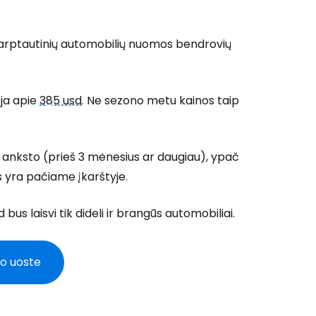
 tarptautinių automobilių nuomos bendrovių
ja apie
385 usd
. Ne sezono metu kainos taip
anksto (prieš 3 mėnesius ar daugiau), ypač
s yra pačiame įkarštyje.
 bus laisvi tik dideli ir brangūs automobiliai.
ro uoste
 prie Cestee