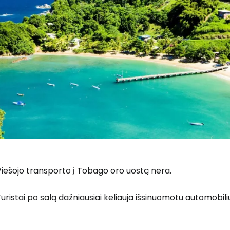
iešojo transporto į Tobago oro uostą nėra.
uristai po salą dažniausiai keliauja išsinuomotu automobili