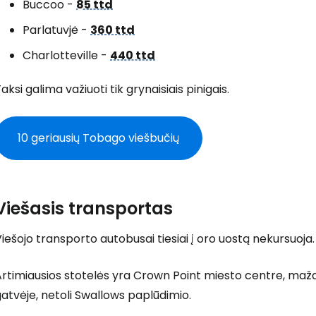
Buccoo -
85 ttd
Parlatuvjė -
360 ttd
Charlotteville -
440 ttd
aksi galima važiuoti tik grynaisiais pinigais.
10 geriausių Tobago viešbučių
Viešasis transportas
iešojo transporto autobusai tiesiai į oro uostą nekursuoja.
Artimiausios stotelės yra Crown Point miesto centre, maž
atvėje, netoli Swallows paplūdimio.