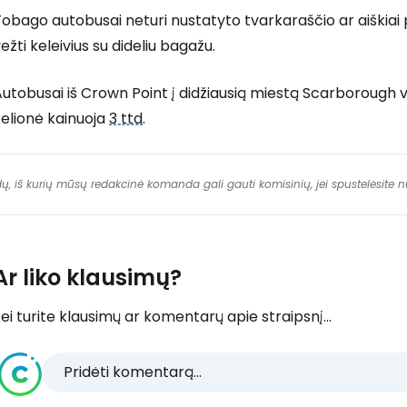
obago autobusai neturi nustatyto tvarkaraščio ar aiškiai pa
ežti keleivius su dideliu bagažu.
Autobusai iš Crown Point į didžiausią miestą Scarborough
elionė kainuoja
3 ttd
.
dų, iš kurių mūsų redakcinė komanda gali gauti komisinių, jei spustelėsite
Ar liko klausimų?
ei turite klausimų ar komentarų apie straipsnį...
Pridėti komentarą...