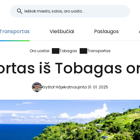
Transportas
Viešbučiai
Paslaugos
Oro uostai
Tobagas
Transportas
rtas iš Tobagas o
Kryštof Hájek
atnaujinta 31. 01. 2025