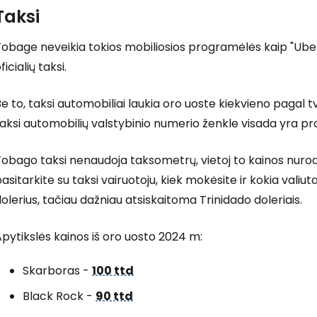
Taksi
... pasaulinė kelionių bendruomenė
obage neveikia tokios mobiliosios programėlės kaip "Uber", 
ficialių taksi.
e to, taksi automobiliai laukia oro uoste kiekvieno pagal tv
aksi automobilių valstybinio numerio ženkle visada yra p
T
obago taksi nenaudoja taksometrų, vietoj to kainos nurod
asitarkite su taksi vairuotoju, kiek mokėsite ir kokia valiu
olerius, tačiau dažniau atsiskaitoma Trinidado doleriais.
pytikslės kainos iš oro uosto 2024 m:
Skarboras -
100 ttd
Black Rock -
90 ttd