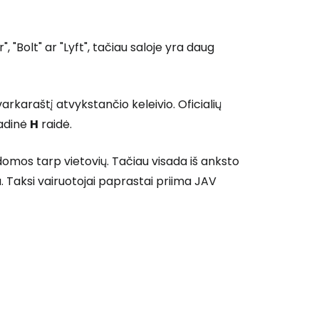
"Bolt" ar "Lyft", tačiau saloje yra daug
Tęsti su Google
arkaraštį atvykstančio keleivio. Oficialių
radinė
H
raidė.
ęsti su Facebook
omos tarp vietovių. Tačiau visada iš anksto
ta. Taksi vairuotojai paprastai priima JAV
Tęsti el. paštu