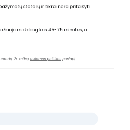
žymėtų stotelių ir tikrai nėra pritaikyti
 važiuoja maždaug kas 45-75 minutes, o
 nuorodą. Žr. mūsų
reklamos politikos
puslapį.