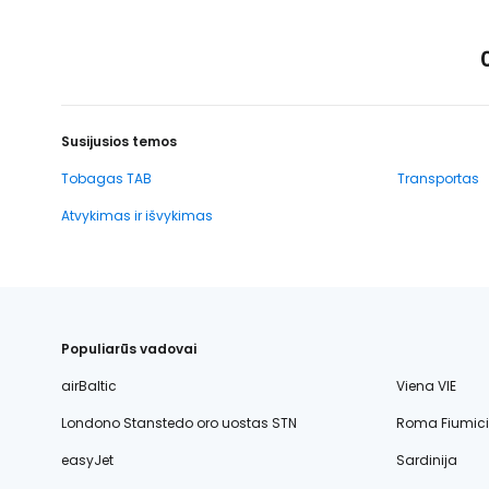
Susijusios temos
Tobagas TAB
Transportas
Atvykimas ir išvykimas
Populiarūs vadovai
airBaltic
Viena VIE
Londono Stanstedo oro uostas STN
Roma Fiumic
easyJet
Sardinija