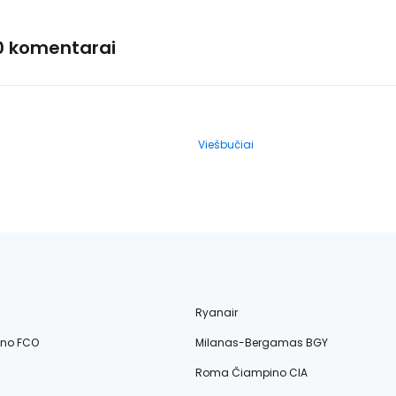
0 komentarai
Viešbučiai
Ryanair
ino FCO
Milanas-Bergamas BGY
Roma Čiampino CIA