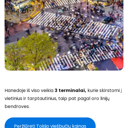
Hanedoje iš viso veikia
3
terminalai,
kurie skirstomi į
vietinius ir tarptautinius, taip pat pagal oro linijų
bendroves.
Peržiūrėti Tokijo viešbučių kainas