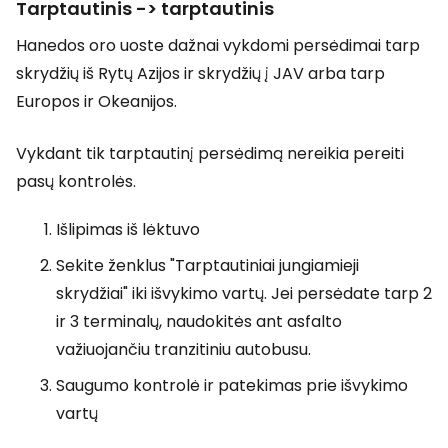
Tarptautinis -> tarptautinis
Hanedos oro uoste dažnai vykdomi persėdimai tarp
skrydžių iš Rytų Azijos ir skrydžių į JAV arba tarp
Europos ir Okeanijos.
Vykdant tik tarptautinį persėdimą nereikia pereiti
pasų kontrolės.
Išlipimas iš lėktuvo
Sekite ženklus "Tarptautiniai jungiamieji
skrydžiai" iki išvykimo vartų. Jei persėdate tarp 2
ir 3 terminalų, naudokitės ant asfalto
važiuojančiu tranzitiniu autobusu.
Saugumo kontrolė ir patekimas prie išvykimo
vartų