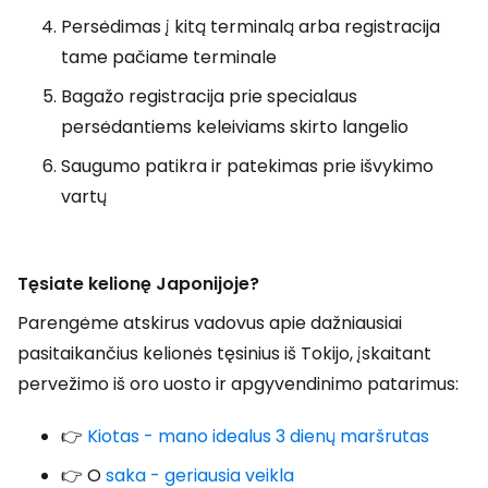
Persėdimas į kitą terminalą arba registracija
tame pačiame terminale
Bagažo registracija prie specialaus
persėdantiems keleiviams skirto langelio
Saugumo patikra ir patekimas prie išvykimo
vartų
Tęsiate kelionę Japonijoje?
Parengėme atskirus vadovus apie dažniausiai
pasitaikančius kelionės tęsinius iš Tokijo, įskaitant
pervežimo iš oro uosto ir apgyvendinimo patarimus:
👉
Kiotas - mano idealus 3 dienų maršrutas
👉 O
saka - geriausia veikla