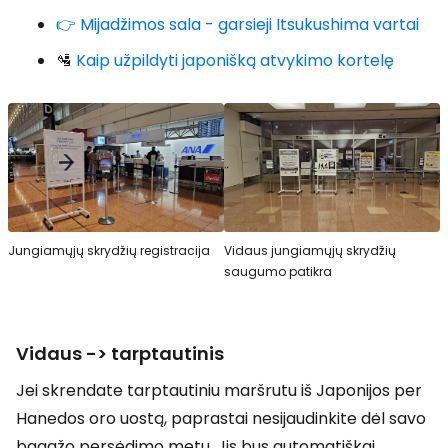
👉 Mijadžimos sala - garsieji Itsukushima vartai
🛂
Kaip užpildyti japonišką atvykimo kortelę
Jungiamųjų skrydžių registracija
Vidaus jungiamųjų skrydžių
saugumo patikra
Vidaus -> tarptautinis
Jei skrendate tarptautiniu maršrutu iš Japonijos per
Hanedos oro uostą, paprastai nesijaudinkite dėl savo
bagažo persėdimo metu. Jis bus automatiškai