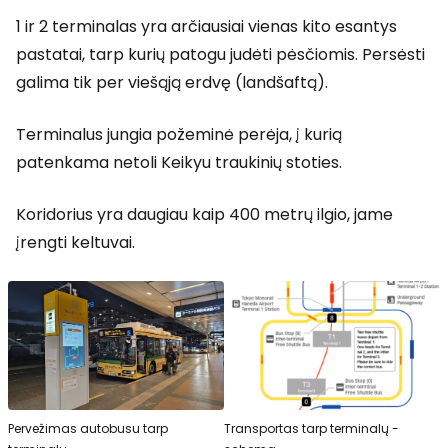
1 ir 2 terminalas yra arčiausiai vienas kito esantys
pastatai, tarp kurių patogu judėti pėsčiomis. Persėsti
galima tik per viešąją erdvę (landšaftą).
Terminalus jungia požeminė perėja, į kurią
patenkama netoli Keikyu traukinių stoties.
Koridorius yra daugiau kaip 400 metrų ilgio, jame
įrengti keltuvai.
Pervežimas autobusu tarp
Transportas tarp terminalų -