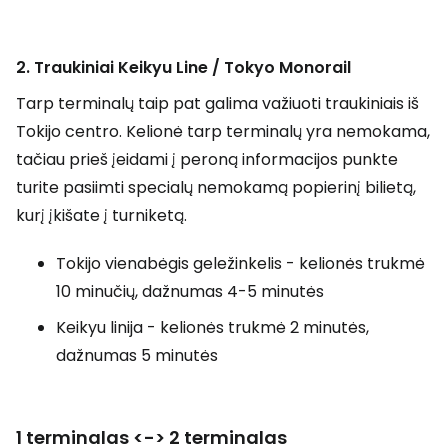
2. Traukiniai
Keikyu Line / Tokyo Monorail
Tarp terminalų taip pat galima važiuoti traukiniais iš
Tokijo centro. Kelionė tarp terminalų yra nemokama,
tačiau prieš įeidami į peroną informacijos punkte
turite pasiimti specialų nemokamą popierinį bilietą,
kurį įkišate į turniketą.
Tokijo vienabėgis geležinkelis - kelionės trukmė
10 minučių, dažnumas 4-5 minutės
Keikyu linija - kelionės trukmė 2 minutės,
dažnumas 5 minutės
1 terminalas <-> 2 terminalas