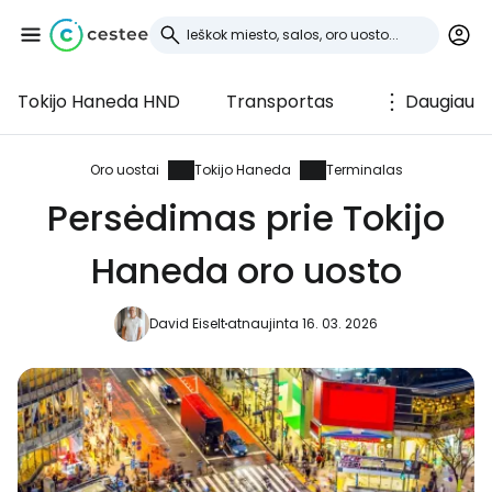
Tokijo Haneda HND
Transportas
Daugiau
Prisijunkite prie
Cestee
Oro uostai
Tokijo Haneda
Terminalas
Persėdimas prie Tokijo
... pasaulinė kelionių bendruomenė
Haneda oro uosto
Tęsti su Google
David Eiselt
atnaujinta 16. 03. 2026
Tęsti su Facebook
Tęsti el. paštu