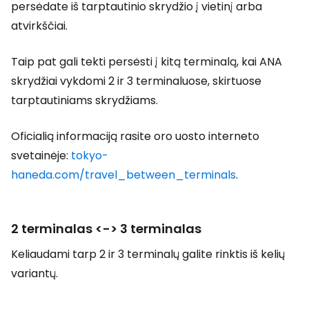
persėdate iš tarptautinio skrydžio į vietinį arba
atvirkščiai.
Taip pat gali tekti persėsti į kitą terminalą, kai ANA
skrydžiai vykdomi 2 ir 3 terminaluose, skirtuose
tarptautiniams skrydžiams.
Oficialią informaciją rasite oro uosto interneto
svetainėje:
tokyo-
haneda.com/travel_between_terminals
.
2 terminalas <-> 3 terminalas
Keliaudami tarp 2 ir 3 terminalų galite rinktis iš kelių
variantų.