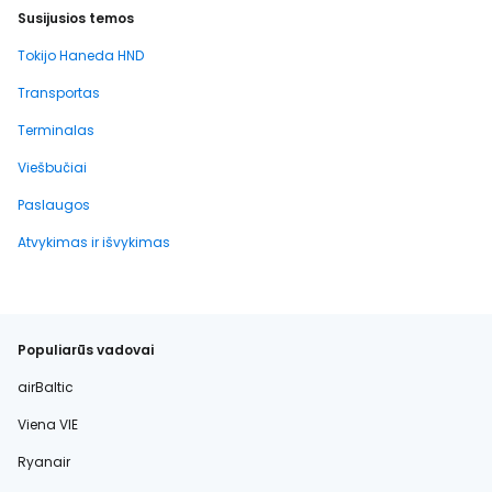
Susijusios temos
Tokijo Haneda HND
Transportas
Terminalas
Viešbučiai
Paslaugos
Atvykimas ir išvykimas
Populiarūs vadovai
airBaltic
Viena VIE
Ryanair