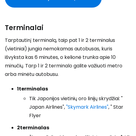
Terminalai
Tarptautinį terminalą, taip pat 1 ir 2 terminalus
(vietiniai) jungia nemokamas autobusas, kuris
išvyksta kas 6 minutes, o kelionė trunka apie 10
minučių. Tarp 1 ir 2 terminalo galite važiuoti metro
arba minėtu autobusu.
1
terminalas
Tik Japonijos vietinių oro linijų skrydžiai: "
Japan Airlines",
"Skymark Airlines"
, " Star
Flyer
2
terminalas