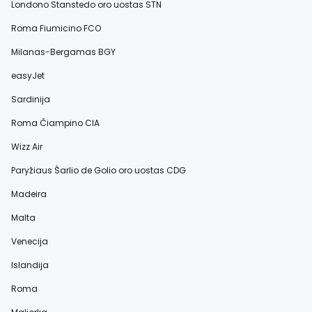
Londono Stanstedo oro uostas STN
Roma Fiumicino FCO
Milanas-Bergamas BGY
easyJet
Sardinija
Roma Čiampino CIA
Wizz Air
Paryžiaus Šarlio de Golio oro uostas CDG
Madeira
Malta
Venecija
Islandija
Roma