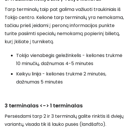
Tarp terminalų taip pat galima važiuoti traukiniais iš
Tokijo centro. Kelionė tarp terminalų yra nemokama,
tačiau prieš įeidami į peroną informacijos punkte
turite pasiimti specialų nemokamą popierinį bilietą,
kurį įkišate į turniketą.
Tokijo vienabėgis geležinkelis - kelionės trukmė
10 minučių, dažnumas 4-5 minutės
Keikyu linija - kelionės trukmė 2 minutės,
dažnumas 5 minutės
3 terminalas <-> 1 terminalas
Persėsdami tarp 2 ir 3 terminalų galite rinktis iš dviejų
variantų, visada tik iš lauko pusės (landšafto).