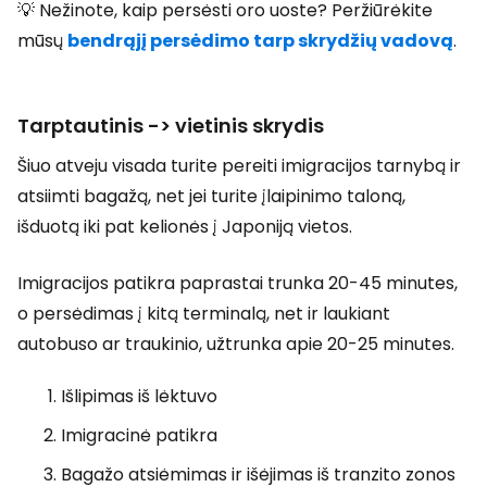
💡 Nežinote, kaip persėsti oro uoste? Peržiūrėkite
mūsų
bendrąjį persėdimo tarp skrydžių vadovą
.
Tarptautinis -> vietinis skrydis
Šiuo atveju visada turite pereiti imigracijos tarnybą ir
atsiimti bagažą, net jei turite įlaipinimo taloną,
išduotą iki pat kelionės į Japoniją vietos.
Imigracijos patikra paprastai trunka 20-45 minutes,
o persėdimas į kitą terminalą, net ir laukiant
autobuso ar traukinio, užtrunka apie 20-25 minutes.
Išlipimas iš lėktuvo
Imigracinė patikra
Bagažo atsiėmimas ir išėjimas iš tranzito zonos