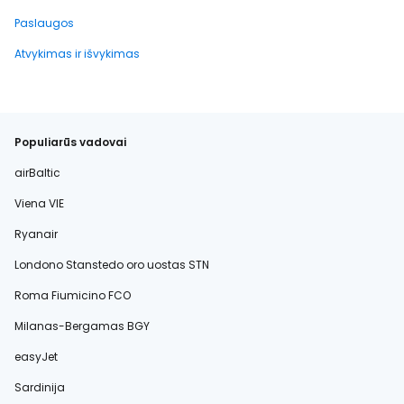
Paslaugos
Atvykimas ir išvykimas
Populiarūs vadovai
airBaltic
Viena VIE
Ryanair
Londono Stanstedo oro uostas STN
Roma Fiumicino FCO
Milanas-Bergamas BGY
easyJet
Sardinija