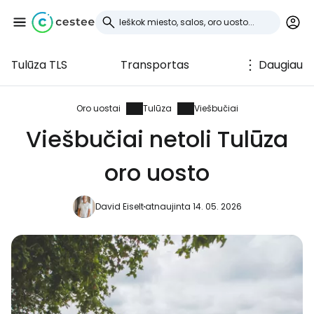
Tulūza TLS
Transportas
Daugiau
Prisijunkite prie
Cestee
Oro uostai
Tulūza
Viešbučiai
Viešbučiai netoli Tulūza
... pasaulinė kelionių bendruomenė
oro uosto
Tęsti su Google
David Eiselt
atnaujinta 14. 05. 2026
Tęsti su Facebook
Tęsti el. paštu