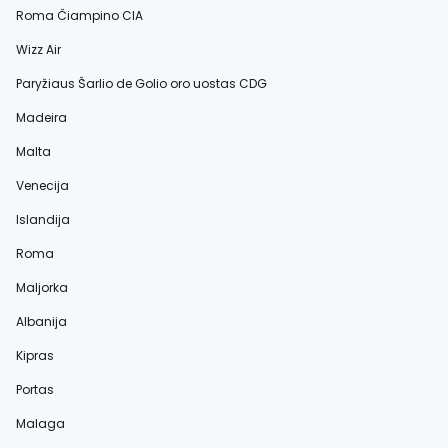
Roma Čiampino CIA
Wizz Air
Paryžiaus Šarlio de Golio oro uostas CDG
Madeira
Malta
Venecija
Islandija
Roma
Maljorka
Albanija
Kipras
Portas
Malaga