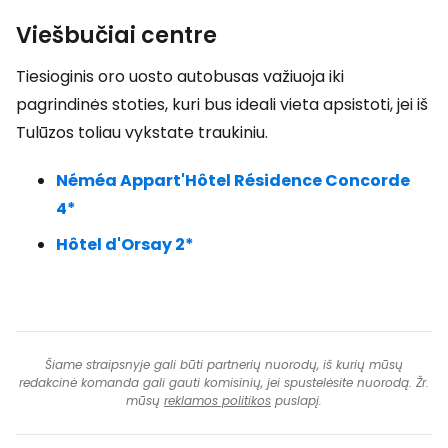
Viešbučiai centre
Tiesioginis oro uosto autobusas važiuoja iki
pagrindinės stoties, kuri bus ideali vieta apsistoti, jei iš
Tulūzos toliau vykstate traukiniu.
Néméa Appart'Hôtel Résidence Concorde
4*
Hôtel d'Orsay 2*
Šiame straipsnyje gali būti partnerių nuorodų, iš kurių mūsų
redakcinė komanda gali gauti komisinių, jei spustelėsite nuorodą. Žr.
mūsų
reklamos politikos
puslapį.