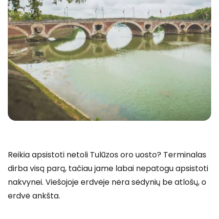
Reikia apsistoti netoli Tulūzos oro uosto? Terminalas
dirba visą parą, tačiau jame labai nepatogu apsistoti
nakvynei. Viešojoje erdvėje nėra sėdynių be atlošų, o
erdvė ankšta.