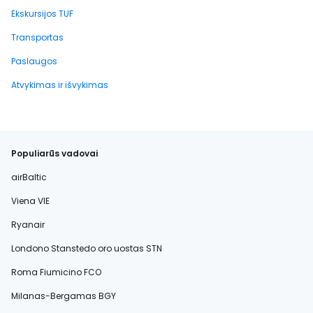
Ekskursijos TUF
Transportas
Paslaugos
Atvykimas ir išvykimas
Populiarūs vadovai
airBaltic
Viena VIE
Ryanair
Londono Stanstedo oro uostas STN
Roma Fiumicino FCO
Milanas-Bergamas BGY