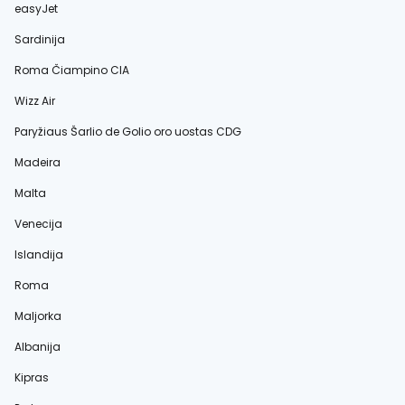
easyJet
Sardinija
Roma Čiampino CIA
Wizz Air
Paryžiaus Šarlio de Golio oro uostas CDG
Madeira
Malta
Venecija
Islandija
Roma
Maljorka
Albanija
Kipras