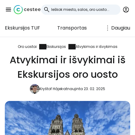
Ekskursijos TUF
Transportas
Daugiau
Prisijunkite prie
Cestee
Oro uostai
Ekskursijos
Atvykimas ir išvykimas
Atvykimai ir išvykimai iš
... pasaulinė kelionių bendruomenė
Ekskursijos oro uosto
Tęsti su Google
Kryštof Hájek
atnaujinta 23. 02. 2025
Tęsti su Facebook
Tęsti el. paštu