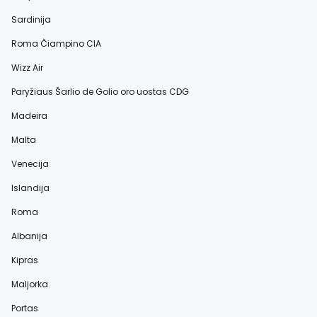
Sardinija
Roma Čiampino CIA
Wizz Air
Paryžiaus Šarlio de Golio oro uostas CDG
Madeira
Malta
Venecija
Islandija
Roma
Albanija
Kipras
Maljorka
Portas