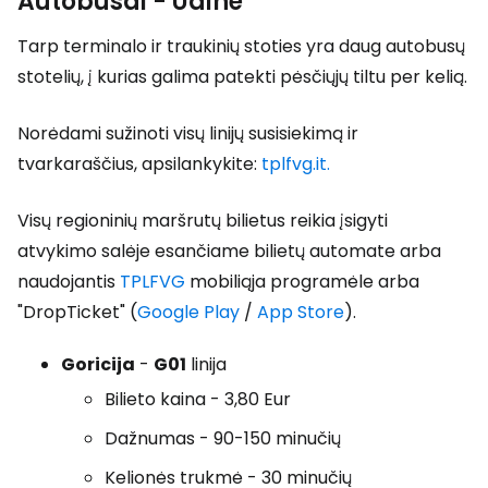
Autobusai - Udinė
Tarp terminalo ir traukinių stoties yra daug autobusų
stotelių, į kurias galima patekti pėsčiųjų tiltu per kelią.
Norėdami sužinoti visų linijų susisiekimą ir
tvarkaraščius, apsilankykite:
tplfvg.it.
Visų regioninių maršrutų bilietus reikia įsigyti
atvykimo salėje esančiame bilietų automate arba
naudojantis
TPLFVG
mobiliąja programėle arba
"DropTicket" (
Google Play
/
App Store
).
Goricija
-
G01
linija
Bilieto kaina - 3,80 Eur
Dažnumas - 90-150 minučių
Kelionės trukmė - 30 minučių