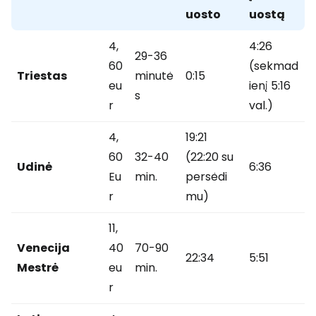
uosto
uostą
4,
4:26
29-36
60
(sekmad
Triestas
minutė
0:15
eu
ienį 5:16
s
r
val.)
4,
19:21
60
32-40
(22:20 su
Udinė
6:36
Eu
min.
persėdi
r
mu)
11,
Venecija
40
70-90
22:34
5:51
Mestrė
eu
min.
r