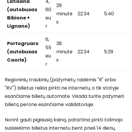
Latisana
4,
28
(autobusas
60
minutė
22:34
5:40
Bibione +
eu
s
Lignano)
r
6,
Portogruaro
38
55
(autobusas
minutė
22:34
5:29
eu
Caorle)
s
r
Regioninių traukinių (pažymėtų raidėmis "R" arba
"RV") bilietus reikia pirkti ne internetu, o tik stotyje
esančiame bilietų automate. Visada turite pažymėti
bilietą perone esančiame validatoriuje.
Norint gauti pigiausią kainą, patartina pirkti tolimojo
susisiekimo bilietus internetu bent prieš 14 dienų.