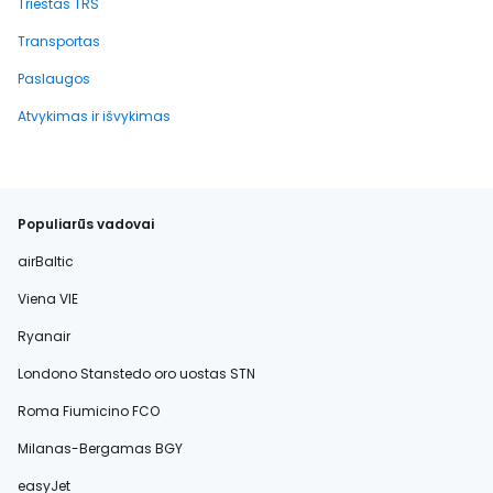
Triestas TRS
Transportas
Paslaugos
Atvykimas ir išvykimas
Populiarūs vadovai
airBaltic
Viena VIE
Ryanair
Londono Stanstedo oro uostas STN
Roma Fiumicino FCO
Milanas-Bergamas BGY
easyJet