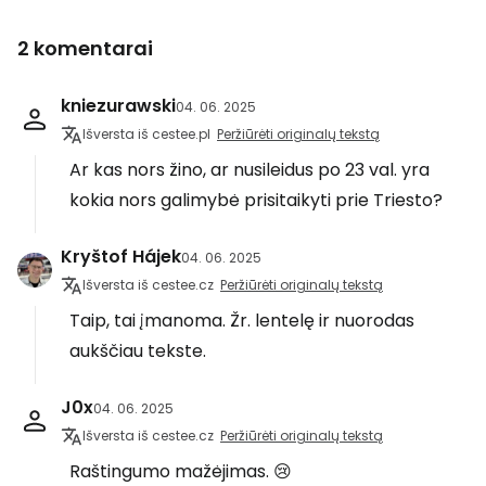
2 komentarai
kniezurawski
04. 06. 2025
Išversta iš cestee.pl
Peržiūrėti originalų tekstą
Ar kas nors žino, ar nusileidus po 23 val. yra
kokia nors galimybė prisitaikyti prie Triesto?
Kryštof Hájek
04. 06. 2025
Išversta iš cestee.cz
Peržiūrėti originalų tekstą
Taip, tai įmanoma. Žr. lentelę ir nuorodas
aukščiau tekste.
J0x
04. 06. 2025
Išversta iš cestee.cz
Peržiūrėti originalų tekstą
Raštingumo mažėjimas. 😢