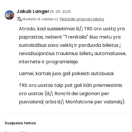
Jakub Langer
26. 05. 2025
Išversta iš cestee.cz
Peržiūrėti originalų tekstą
Atrodo, kad susisiekimas iš/į TRS oro uostą yra
paprastas, nebent "Trenitalia" šiuo metu yra
sustabdžiusi savo veiklą ir parduoda bilietus į
nevažiuojančius traukinius bilietų automatuose,
internete ir programėlėje.
Laimei, kartais juos gali pakeisti autobusai.
TRS oro uostas taip pat gali būti priemiestinis
oro uostas (iš/į Ronchi dei Legionari per
pusvalandį arba iš/į Monfalcone per valandą).
Susijusios temos