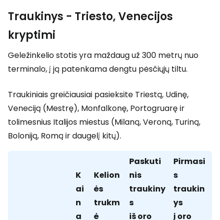
Traukinys - Triesto, Venecijos
kryptimi
Geležinkelio stotis yra maždaug už 300 metrų nuo
terminalo, į ją patenkama dengtu pėsčiųjų tiltu.
Traukiniais greičiausiai pasieksite Triestą, Udinę,
Veneciją (Mestrę), Monfalkonę, Portogruarę ir
tolimesnius Italijos miestus (Milaną, Veroną, Turiną,
Boloniją, Romą ir daugelį kitų).
Paskuti
Pirmasi
K
Kelion
nis
s
ai
ės
traukiny
traukin
n
trukm
s
ys
a
ė
iš oro
į oro