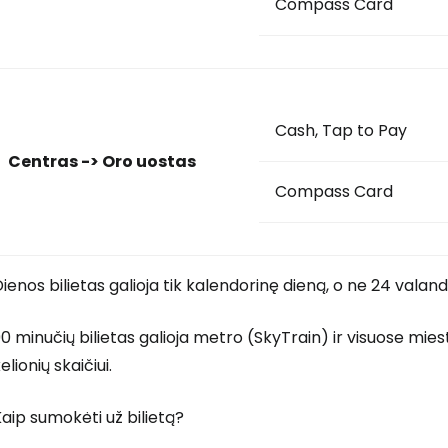
Compass Card
Cash, Tap to Pay
Centras -> Oro uostas
Compass Card
ienos bilietas galioja tik kalendorinę dieną, o ne 24 valand
0 minučių bilietas galioja metro (SkyTrain) ir visuose mi
elionių skaičiui.
aip sumokėti už bilietą?