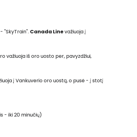
- "SkyTrain".
Canada Line
važiuoja į
 važiuoja iš oro uosto per, pavyzdžiui,
žiuoja į Vankuverio oro uostą, o pusė - į stotį
s - iki 20 minučių)