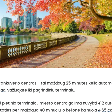
ankuverio centras - tai maždaug 25 minutės kelio automat
cad
. važiuojate iki pagrindinių terminalų.
š pietinio terminalo į miesto centrą galima nuvykti 412 aut
toties per maždaug 40 minučių, o kelionė kainuoja
4,65 c