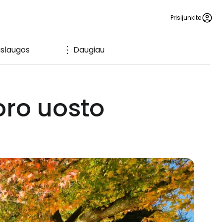
Prisijunkite
slaugos
Daugiau
oro uosto