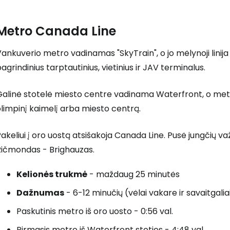
Metro
Canada Line
ankuverio metro vadinamas "SkyTrain", o jo mėlynoji linija 
agrindinius tarptautinius, vietinius ir JAV terminalus.
alinė stotelė miesto centre vadinama Waterfront, o metro
limpinį kaimelį arba miesto centrą.
akeliui į oro uostą atsišakoja
Canada Line
. Pusė jungčių va
Ričmondas - Brighauzas.
Kelionės trukmė
- maždaug 25 minutės
Dažnumas
- 6-12 minučių (vėlai vakare ir savaitgaliai
Paskutinis metro iš oro uosto - 0:56 val.
Pirmasis metro iš Waterfront stoties - 4:48 val.