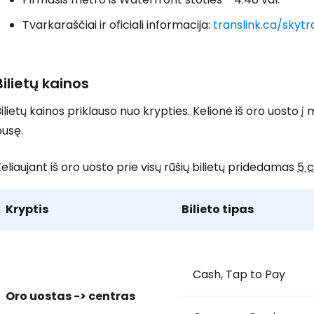
Tvarkaraščiai ir oficiali informacija:
translink.ca/skyt
Prisijunkite
Bilietų kainos
... pasaulinė kelionių bendruomenė
ilietų kainos priklauso nuo krypties. Kelionė iš oro uosto į
pusę.
eliaujant iš oro uosto prie visų rūšių bilietų pridedamas
5 
T
Kryptis
Bilieto tipas
Cash, Tap to Pay
Oro uostas -> centras