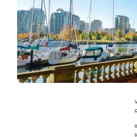
V
I
s