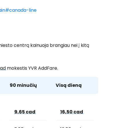
rain#canada-line
 prie Cestee
 miesto centrą kainuoja brangiau nei į kitą
Tęsti su Google
cad
mokestis
YVR AddFare
.
ęsti su Facebook
90 minučių
Visą dieną
Tęsti el. paštu
9,65 cad
16,50 cad