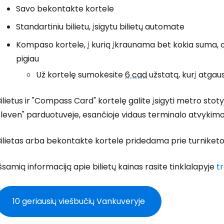
Savo bekontakte kortele
Standartiniu bilietu, įsigytu bilietų automate
Kompaso kortele, į kurią įkraunama bet kokia suma, o v
pigiau
Už kortelę sumokėsite
6 cad
užstatą, kurį atgausi
ilietus ir "Compass Card" kortelę galite įsigyti metro sto
leven" parduotuvėje, esančioje vidaus terminalo atvykimo 
ilietas arba bekontaktė kortelė pridedama prie turniketo, kai
šsamią informaciją apie bilietų kainas rasite tinklalapyje
t
10 geriausių viešbučių Vankuveryje