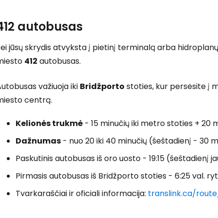
412 autobusas
ei jūsų skrydis atvyksta į pietinį terminalą arba hidroplan
miesto
412
autobusas.
utobusas važiuoja iki
Bridžporto
stoties, kur persėsite į
miesto centrą.
Kelionės trukmė
- 15 minučių iki metro stoties + 20 
Dažnumas
- nuo 20 iki 40 minučių (šeštadienį - 30 m
Paskutinis autobusas iš oro uosto - 19:15 (šeštadienį ja
Pirmasis autobusas iš Bridžporto stoties - 6:25 val. ryt
Tvarkaraščiai ir oficiali informacija:
translink.ca/route