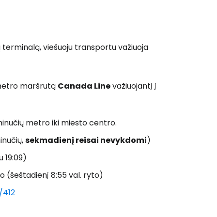
ų terminalą, viešuoju transportu važiuoja
 metro maršrutą
Canada Line
važiuojantį į
minučių metro iki miesto centro.
inučių,
sekmadienį reisai nevykdomi
)
u 19:09)
o (šeštadienį 8:55 val. ryto)
/412