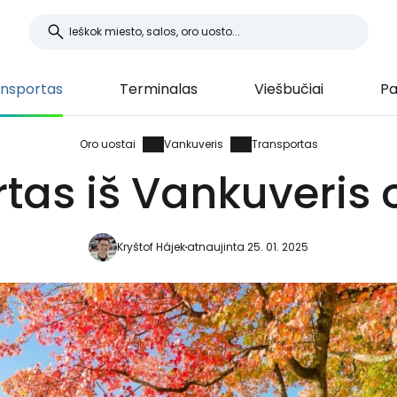
nsportas
Terminalas
Viešbučiai
Pa
Oro uostai
Vankuveris
Transportas
tas iš Vankuveris 
Kryštof Hájek
atnaujinta 25. 01. 2025