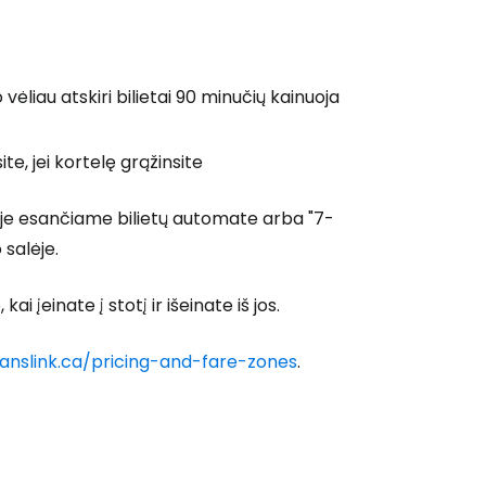
ėliau atskiri bilietai 90 minučių kainuoja
te, jei kortelę grąžinsite
tyje esančiame bilietų automate arba "7-
salėje.
 įeinate į stotį ir išeinate iš jos.
ranslink.ca/pricing-and-fare-zones
.