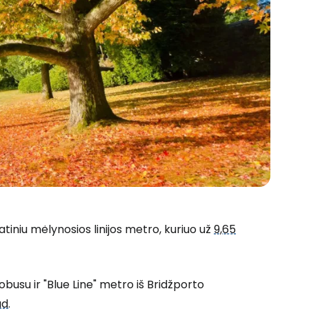
iniu mėlynosios linijos metro, kuriuo už
9,65
obusu ir "Blue Line" metro iš Bridžporto
ad
.