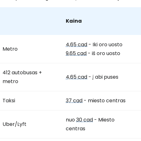
Kaina
4,65 cad
- Iki oro uosto
Metro
9,65 cad
- iš oro uosto
412 autobusas +
4,65 cad
- į abi puses
metro
Taksi
37 cad
- miesto centras
nuo
30 cad
- Miesto
Uber/Lyft
centras