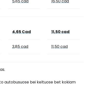
5,85 cad
16,50 cad
4,65 Cad
11,50 cad
3,85 cad
11,50 cad
as.
esto autobusuose bei keltuose bet kokiam