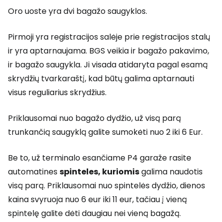
Oro uoste yra dvi bagažo saugyklos.
Pirmoji yra registracijos salėje prie registracijos stalų
ir yra aptarnaujama. BGS veikia ir bagažo pakavimo,
ir bagažo saugykla. Ji visada atidaryta pagal esamą
skrydžių tvarkaraštį, kad būtų galima aptarnauti
visus reguliarius skrydžius.
Priklausomai nuo bagažo dydžio, už visą parą
trunkančią saugyklą galite sumokėti nuo 2 iki 6 Eur.
Be to, už terminalo esančiame P4 garaže rasite
automatines
spinteles, kuriomis
galima naudotis
visą parą. Priklausomai nuo spintelės dydžio, dienos
kaina svyruoja nuo 6 eur iki 11 eur, tačiau į vieną
spintelę galite dėti daugiau nei vieną bagažą.