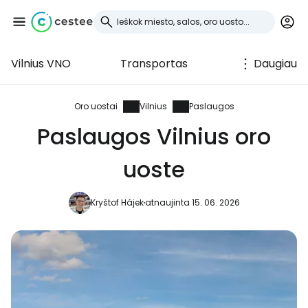
Vilnius VNO
Transportas
Daugiau
Prisijunkite prie
Cestee
Oro uostai
Vilnius
Paslaugos
Paslaugos Vilnius oro
... pasaulinė kelionių bendruomenė
uoste
Tęsti su Google
Kryštof Hájek
atnaujinta 15. 06. 2026
Tęsti su Facebook
Tęsti el. paštu