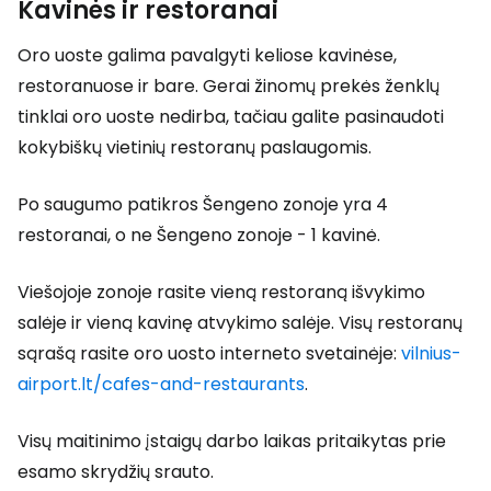
Kavinės ir restoranai
Oro uoste galima pavalgyti keliose kavinėse,
restoranuose ir bare. Gerai žinomų prekės ženklų
tinklai oro uoste nedirba, tačiau galite pasinaudoti
kokybiškų vietinių restoranų paslaugomis.
Po saugumo patikros Šengeno zonoje yra 4
restoranai, o ne Šengeno zonoje - 1 kavinė.
Viešojoje zonoje rasite vieną restoraną išvykimo
salėje ir vieną kavinę atvykimo salėje. Visų restoranų
sąrašą rasite oro uosto interneto svetainėje:
vilnius-
airport.lt/cafes-and-restaurants
.
Visų maitinimo įstaigų darbo laikas pritaikytas prie
esamo skrydžių srauto.