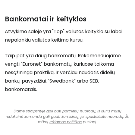
Bankomatai ir keityklos
Atvykimo salėje yra "Top" valiutos keitykla su labai
nepalankiu valiutos keitimo kursu.
Taip pat yra daug bankomatų. Rekomenduojame
vengti "Euronet" bankomatų, kuriuose taikoma
nesąžininga praktika, ir verčiau naudotis didelių
bankų, pavyzdžiui, "Swedbank" arba SEB,
bankomatais.
Šiame straipsnyje gali būti partnerių nuorodų, iš kurių mūsų
redakcinė komanda gali gauti komisinių, jei spustelėsite nuorodą. Žr.
mūsų
reklamos politikos
puslapį.