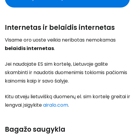
Internetas ir belaidis internetas
Visame oro uoste veikia neribotas nemokamas
belaidis internetas
.
Jei naudojate ES sim kortelę, Lietuvoje galite
skambinti ir naudotis duomenimis tokiomis pačiomis
kainomis kaip ir savo šalyje.
Kitu atveju lietuvišką duomenų el. sim kortelę greitai ir
lengvai įsigykite
airalo.com
.
Bagažo saugykla