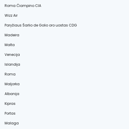
Roma Čiampino CIA
Wizz Air
Paryžiaus Šarlio de Golio oro uostas CDG
Madeira
Malta
Venecija
Islandija
Roma
Maljorka
Albanija
Kipras
Portas
Malaga