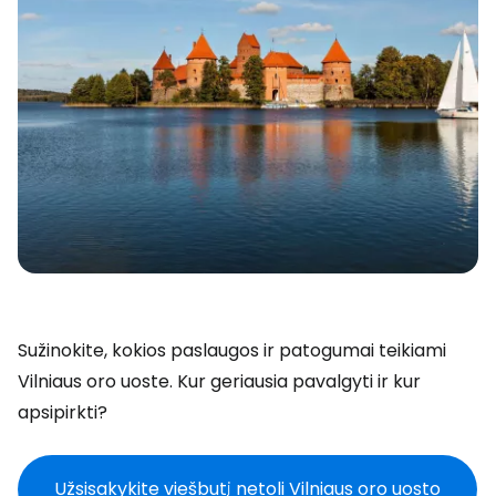
Sužinokite, kokios paslaugos ir patogumai teikiami
Vilniaus oro uoste. Kur geriausia pavalgyti ir kur
apsipirkti?
Užsisakykite viešbutį netoli Vilniaus oro uosto