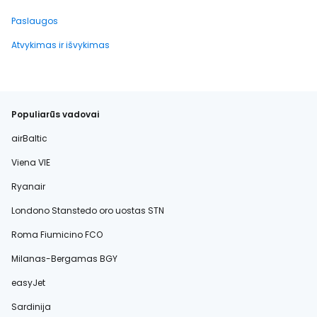
Paslaugos
Atvykimas ir išvykimas
Populiarūs vadovai
airBaltic
Viena VIE
Ryanair
Londono Stanstedo oro uostas STN
Roma Fiumicino FCO
Milanas-Bergamas BGY
easyJet
Sardinija