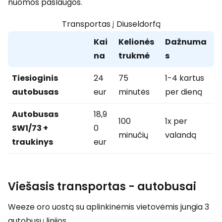
nuomos paslaugos.
Transportas į Diuseldorfą
Kai
Kelionės
Dažnuma
na
trukmė
s
Tiesioginis
24
75
1-4 kartus
autobusas
eur
minutės
per dieną
Autobusas
18,9
100
1x per
SW1/73 +
0
minučių
valandą
traukinys
eur
Viešasis transportas - autobusai
Weeze oro uostą su aplinkinėmis vietovėmis jungia 3
autobusų linijos.