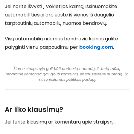
Jei norite išvykti į Vokietijos kaimą, išsinuomokite
automobilį tiesiai oro uoste iš vienos iš daugelio
tarptautinių automobilių nuomos bendrovių.
Visų automobilių nuomos bendrovių kainas galite
palyginti vienu paspaudimu per
booking.com
.
Šiame straipsnyje gali būti partnerių nuorodų, iš kurių mūsų
redakcinė komanda gali gauti komisinių, jei spustelėsite nuorodą. Žr.
mūsų
reklamos politikos
puslapį.
Ar liko klausimų?
Jei turite klausimų ar komentarų apie straipsnį...