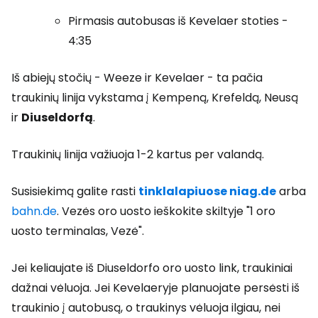
Pirmasis autobusas iš Kevelaer stoties -
4:35
Iš abiejų stočių - Weeze ir Kevelaer - ta pačia
traukinių linija vykstama į Kempeną, Krefeldą, Neusą
ir
Diuseldorfą
.
Traukinių linija važiuoja 1-2 kartus per valandą.
Susisiekimą galite rasti
tinklalapiuose niag.de
arba
bahn.de
. Vezės oro uosto ieškokite skiltyje "1 oro
uosto terminalas, Vezė".
Jei keliaujate iš Diuseldorfo oro uosto link, traukiniai
dažnai vėluoja. Jei Kevelaeryje planuojate persėsti iš
traukinio į autobusą, o traukinys vėluoja ilgiau, nei