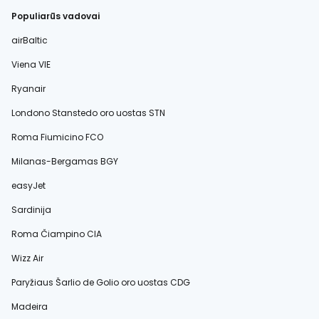
Populiarūs vadovai
airBaltic
Viena VIE
Ryanair
Londono Stanstedo oro uostas STN
Roma Fiumicino FCO
Milanas-Bergamas BGY
easyJet
Sardinija
Roma Čiampino CIA
Wizz Air
Paryžiaus Šarlio de Golio oro uostas CDG
Madeira