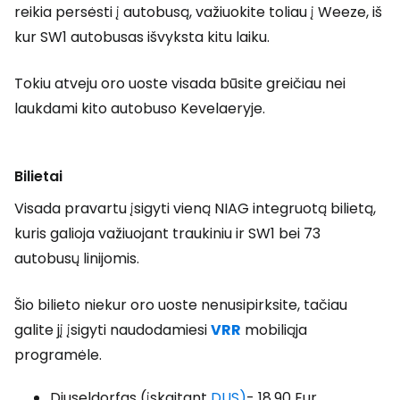
reikia persėsti į autobusą, važiuokite toliau į Weeze, iš
kur SW1 autobusas išvyksta kitu laiku.
Tokiu atveju oro uoste visada būsite greičiau nei
laukdami kito autobuso Kevelaeryje.
Bilietai
Visada pravartu įsigyti vieną NIAG integruotą bilietą,
kuris galioja važiuojant traukiniu ir SW1 bei 73
autobusų linijomis.
Šio bilieto niekur oro uoste nenusipirksite, tačiau
galite jį įsigyti naudodamiesi
VRR
mobiliąja
programėle.
Diuseldorfas (įskaitant
DUS)
- 18,90 Eur