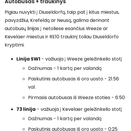
Autobusas + traukinys
Pigiau nuvykti į Diuseldorfą, taip pat į kitus miestus,
pavyzdžiui, Krefeldą ar Neusą, galima derinant
autobusų linijas į netoliese esančius Weeze ar
Kevelaer miestus ir RE10 traukinį toliau Diuseldorfo
kryptimi.
Linija SW1
- važiuoja į Weeze geležinkelio stotį
Dažnumas - 1 kartą per valandą
Paskutinis autobusas iš oro uosto - 21:56
val.
Pirmasis autobusas iš Weeze stoties - 6:50
73 linija
- važiuoja į Kevelaer geležinkelio stotį
Dažnumas - 1 kartą per valandą
Paskutinis autobusas iš oro uosto - 0:25