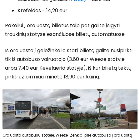
Krefeldas - 14,20 eur
Pakeliui į oro uostą bilietus taip pat galite įsigyti
traukinių stotyse esančiuose bilietų automatuose.
Iš oro uosto į geležinkelio stotį bilietą galite nusipirkti
tik iš autobuso vairuotojo (3,60 eur Weeze stotyje
arba 7,40 eur Kevelaerio stotyje), iš kur bilietą tektų
pirkti už pirmiau minėtą 18,90 eur kainą.
Oro uosto autobusų stotelė, Weeze
Ženklai prie autobuso į oro uostą