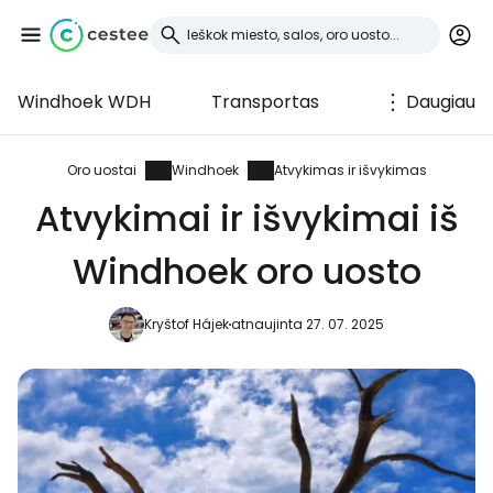
Windhoek WDH
Transportas
Daugiau
Prisijunkite prie
Cestee
Oro uostai
Windhoek
Atvykimas ir išvykimas
Atvykimai ir išvykimai iš
... pasaulinė kelionių bendruomenė
Windhoek oro uosto
Tęsti su Google
Kryštof Hájek
atnaujinta 27. 07. 2025
Tęsti su Facebook
Tęsti el. paštu