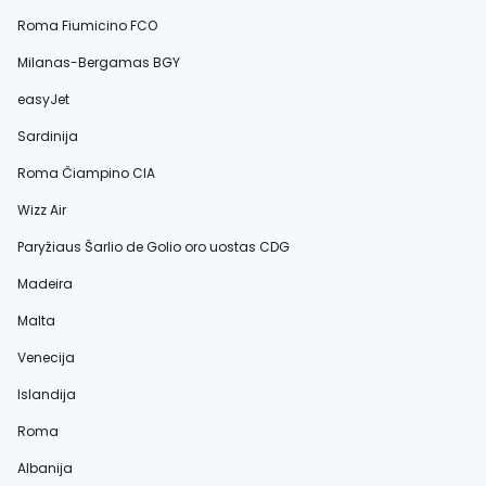
Roma Fiumicino FCO
Milanas-Bergamas BGY
easyJet
Sardinija
Roma Čiampino CIA
Wizz Air
Paryžiaus Šarlio de Golio oro uostas CDG
Madeira
Malta
Venecija
Islandija
Roma
Albanija