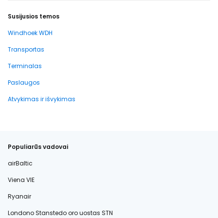
Susijusios temos
Windhoek WDH
Transportas
Terminalas
Paslaugos
Atvykimas ir išvykimas
Populiarūs vadovai
airBaltic
Viena VIE
Ryanair
Londono Stanstedo oro uostas STN