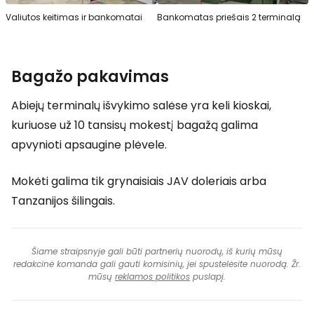
Valiutos keitimas ir bankomatai
Bankomatas priešais 2 terminalą
Bagažo pakavimas
Abiejų terminalų išvykimo salėse yra keli kioskai,
kuriuose už 10 tansisų mokestį bagažą galima
apvynioti apsaugine plėvele.
Mokėti galima tik grynaisiais JAV doleriais arba
Tanzanijos šilingais.
Šiame straipsnyje gali būti partnerių nuorodų, iš kurių mūsų
redakcinė komanda gali gauti komisinių, jei spustelėsite nuorodą. Žr.
mūsų
reklamos politikos
puslapį.