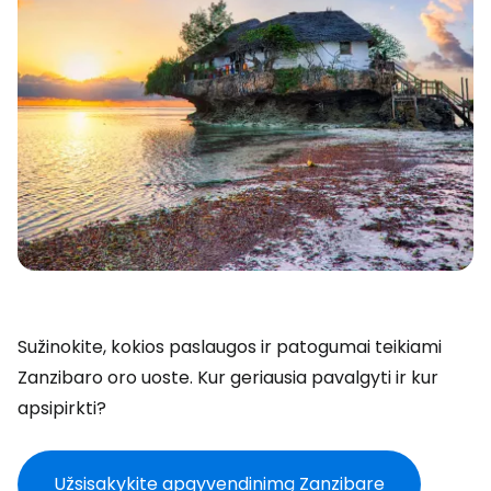
Sužinokite, kokios paslaugos ir patogumai teikiami
Zanzibaro oro uoste. Kur geriausia pavalgyti ir kur
apsipirkti?
Užsisakykite apgyvendinimą Zanzibare