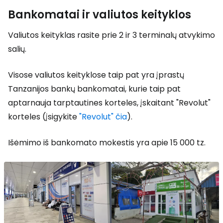
Bankomatai ir valiutos keityklos
Valiutos keityklas rasite prie 2 ir 3 terminalų atvykimo
salių.
Visose valiutos keityklose taip pat yra įprastų
Tanzanijos bankų bankomatai, kurie taip pat
aptarnauja tarptautines korteles, įskaitant "Revolut"
korteles (įsigykite
"Revolut" čia
).
Išėmimo iš bankomato mokestis yra apie 15 000 tz.