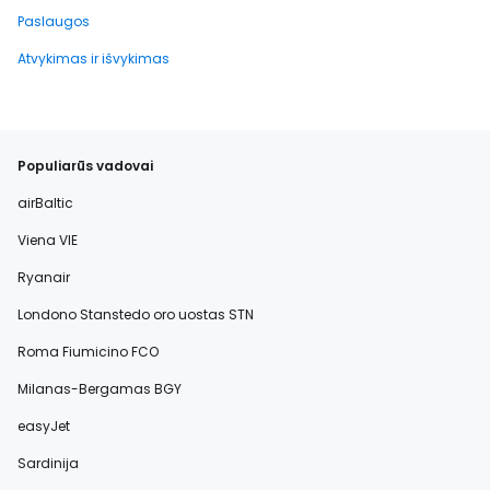
Paslaugos
Atvykimas ir išvykimas
Populiarūs vadovai
airBaltic
Viena VIE
Ryanair
Londono Stanstedo oro uostas STN
Roma Fiumicino FCO
Milanas-Bergamas BGY
easyJet
Sardinija