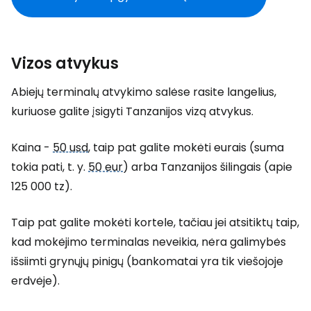
Vizos atvykus
Abiejų terminalų atvykimo salėse rasite langelius,
kuriuose galite įsigyti Tanzanijos vizą atvykus.
Kaina -
50 usd
, taip pat galite mokėti eurais (suma
tokia pati, t. y.
50 eur
) arba Tanzanijos šilingais (apie
125 000 tz).
Taip pat galite mokėti kortele, tačiau jei atsitiktų taip,
kad mokėjimo terminalas neveikia, nėra galimybės
išsiimti grynųjų pinigų (bankomatai yra tik viešojoje
erdvėje).