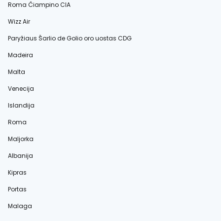
Roma Čiampino CIA
Wizz Air
Paryžiaus Šarlio de Golio oro uostas CDG
Madeira
Malta
Venecija
Islandija
Roma
Maljorka
Albanija
Kipras
Portas
Malaga