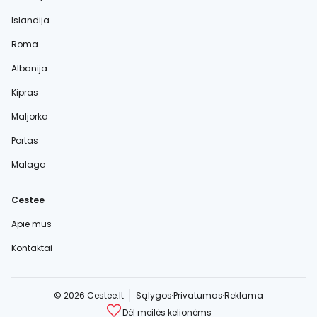
Islandija
Roma
Albanija
Kipras
Maljorka
Portas
Malaga
Cestee
Apie mus
Kontaktai
© 2026 Cestee.lt
Sąlygos
Privatumas
Reklama
Dėl meilės kelionėms