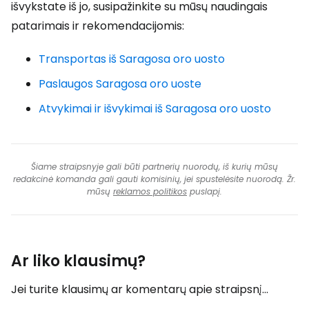
išvykstate iš jo, susipažinkite su mūsų naudingais
patarimais ir rekomendacijomis:
Transportas iš Saragosa oro uosto
Paslaugos Saragosa oro uoste
Atvykimai ir išvykimai iš Saragosa oro uosto
Šiame straipsnyje gali būti partnerių nuorodų, iš kurių mūsų
redakcinė komanda gali gauti komisinių, jei spustelėsite nuorodą. Žr.
mūsų
reklamos politikos
puslapį.
Ar liko klausimų?
Jei turite klausimų ar komentarų apie straipsnį...