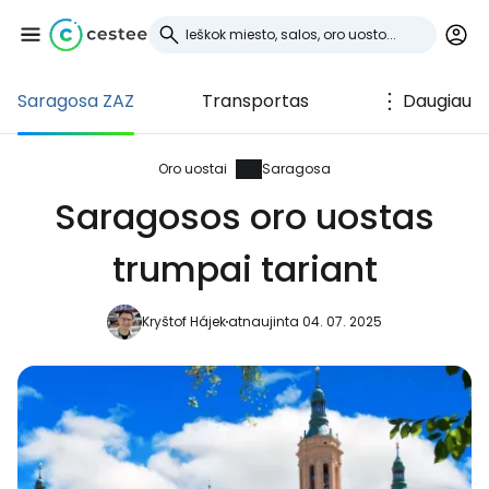
Saragosa ZAZ
Transportas
Daugiau
Prisijunkite prie
Cestee
Oro uostai
Saragosa
Saragosos oro uostas
... pasaulinė kelionių bendruomenė
trumpai tariant
Tęsti su Google
Kryštof Hájek
atnaujinta 04. 07. 2025
Tęsti su Facebook
Tęsti el. paštu