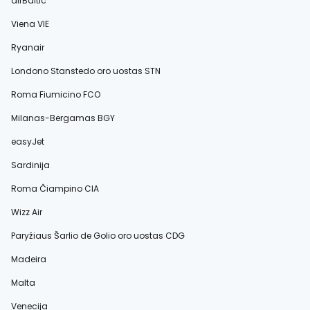
airBaltic
Viena VIE
Ryanair
Londono Stanstedo oro uostas STN
Roma Fiumicino FCO
Milanas-Bergamas BGY
easyJet
Sardinija
Roma Čiampino CIA
Wizz Air
Paryžiaus Šarlio de Golio oro uostas CDG
Madeira
Malta
Venecija