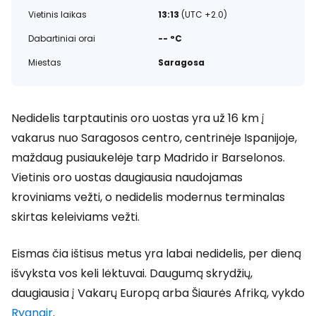
Vietinis laikas
13:13
(UTC +2.0)
Dabartiniai orai
-- °C
Miestas
Saragosa
Nedidelis tarptautinis oro uostas yra už 16 km į
vakarus nuo Saragosos centro, centrinėje Ispanijoje,
maždaug pusiaukelėje tarp Madrido ir Barselonos.
Vietinis oro uostas daugiausia naudojamas
kroviniams vežti, o nedidelis modernus terminalas
skirtas keleiviams vežti.
Eismas čia ištisus metus yra labai nedidelis, per dieną
išvyksta vos keli lėktuvai. Daugumą skrydžių,
daugiausia į Vakarų Europą arba Šiaurės Afriką, vykdo
Ryanair
.