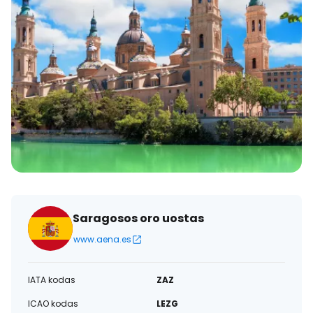
Saragosos oro uostas
www.aena.es
IATA kodas
ZAZ
ICAO kodas
LEZG