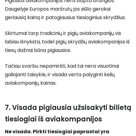
Pigiosios aviakompanijos nėra slapta brangios.
Daugelyje Europos maršrutų jos siūlo gerokai
geriausią kainą ir patogiausius tiesioginius skrydžius.
Skirtumai tarp tradicinių ir pigių aviakompanijų vis
labiau išnyksta, todėl pigių skrydžių aviakompanijos iš
tiesų dažnai būna pigiausios.
Tačiau svarbu nepamiršti, kad tai nėra visuotinai
galiojanti taisyklė, ir visada verta palyginti kelių
aviakompanijų kainas.
7. Visada pigiausia užsisakyti bilietą
tiesiogiai iš aviakompanijos
Ne visada. Pirkti tiesiogiai paprastai yra