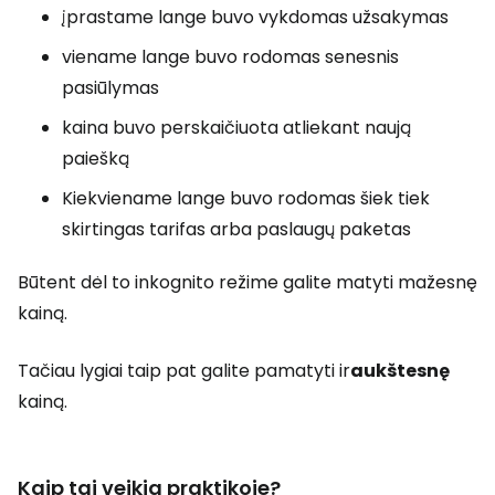
įprastame lange buvo vykdomas užsakymas
viename lange buvo rodomas senesnis
pasiūlymas
kaina buvo perskaičiuota atliekant naują
paiešką
Kiekviename lange buvo rodomas šiek tiek
skirtingas tarifas arba paslaugų paketas
Būtent dėl to inkognito režime galite matyti mažesnę
kainą.
Tačiau lygiai taip pat galite pamatyti ir
aukštesnę
kainą.
Kaip tai veikia praktikoje?