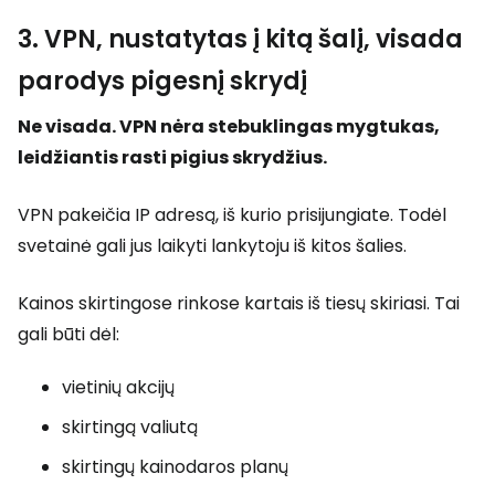
3. VPN, nustatytas į kitą šalį, visada
parodys pigesnį skrydį
Ne visada. VPN nėra stebuklingas mygtukas,
leidžiantis rasti pigius skrydžius.
VPN pakeičia IP adresą, iš kurio prisijungiate. Todėl
svetainė gali jus laikyti lankytoju iš kitos šalies.
Kainos skirtingose rinkose kartais iš tiesų skiriasi. Tai
gali būti dėl:
vietinių akcijų
skirtingą valiutą
skirtingų kainodaros planų