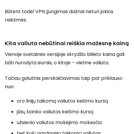
Būtent todėl VPN įjungimas dažnai neturi jokios
reikšmės.
Kita valiuta nebūtinai reiškia mažesnę kainą
Vienoje svetainės versijoje skrydžio bilieto kaina gali
būti nurodyta eurais, o kitoje – vietine valiuta.
Tačiau galutinis perskaičiavimas taip pat priklauso
nuo:
oro linijų taikomą valiutos keitimo kursą
jūsų banko valiutos keitimo kursą
užsienio valiutos mokėjimo mokesčio
bet kokį pardavėjo taikomą valiutos