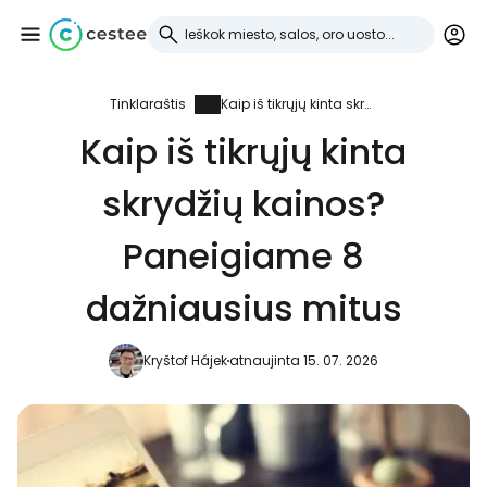
Tinklaraštis
Kaip iš tikrųjų kinta skrydžių kainos? Paneigiame 8 dažniausius mitus
Prisijunkite prie
Kaip iš tikrųjų kinta
Cestee
skrydžių kainos?
... pasaulinė kelionių bendruomenė
Paneigiame 8
Tęsti su Google
dažniausius mitus
Kryštof Hájek
atnaujinta 15. 07. 2026
Tęsti su Facebook
Tęsti el. paštu