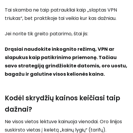
Tai skamba ne taip patraukliai kaip „slaptas VPN
triukas“, bet praktikoje tai veikia kur kas dažniau.
Jei norite tik greito patarimo, štai jis:
Drąsiai naudokite inkognito režimą, VPN ar
slapukus kaip patikrinimo priemonę. Tačiau
savo strategiją grindžiokite datomis, oro uostu,
bagažu ir galutine visos kelionės kaina.
Kodėl skrydžių kainos keičiasi taip
dažnai?
Ne visos vietos lėktuve kainuoja vienodai. Oro linijos
suskirsto vietas į keletą „kainų lygių“ (tarifų).