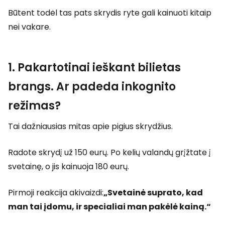
Būtent todėl tas pats skrydis ryte gali kainuoti kitaip
nei vakare.
1. Pakartotinai ieškant bilietas
brangs. Ar padeda inkognito
režimas?
Tai dažniausias mitas apie pigius skrydžius.
Radote skrydį už 150 eurų. Po kelių valandų grįžtate į
svetainę, o jis kainuoja 180 eurų.
Pirmoji reakcija akivaizdi:
„Svetainė suprato, kad
man tai įdomu, ir specialiai man pakėlė kainą.“