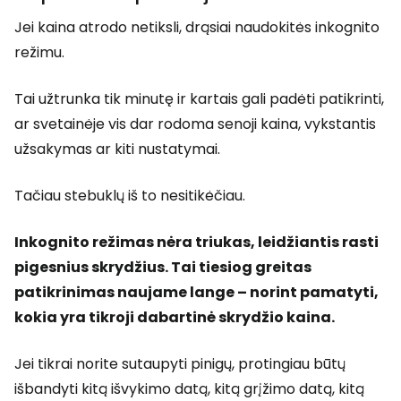
Jei kaina atrodo netiksli, drąsiai naudokitės inkognito
režimu.
Tai užtrunka tik minutę ir kartais gali padėti patikrinti,
ar svetainėje vis dar rodoma senoji kaina, vykstantis
užsakymas ar kiti nustatymai.
Tačiau stebuklų iš to nesitikėčiau.
Inkognito režimas nėra triukas, leidžiantis rasti
pigesnius skrydžius. Tai tiesiog greitas
patikrinimas naujame lange – norint pamatyti,
kokia yra tikroji dabartinė skrydžio kaina.
Jei tikrai norite sutaupyti pinigų, protingiau būtų
išbandyti kitą išvykimo datą, kitą grįžimo datą, kitą