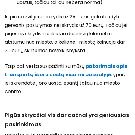
uostus, tačiau tai jau nebėra norma)
Iš pirmo žvilgsnio skrydis už 25 eurus gali atrodyti
geresnis pasiūlymas nei skrydis už 70 eurų. Tačiau jei
pigesnis skrydis nusileidžia dešimčių kilometrų
atstumu nuo miesto, o kelionė į miestą kainuoja dar
30 eurų, skirtumas beveik išnyksta.
Taip pat verta susipažinti su mūsų
patarimais apie
transportą iš oro uostų visame pasaulyje
, ypač
jei skrendate į oro uostą, esantį toliau nuo miesto
centro.
Pigūs skrydžiai vis dar dažnai yra geriausias
pasirinkimas