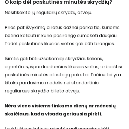
O kaip dėl paskutinės minutės skrydžių?
Nesitikėkite jų reguliarių skrydžių atveju.
Prieš pat išvykimą bilietus dažnai perka tie, kuriems
būtina keliauti ir kurie pasirengę sumokėti daugiau.
Todėl paskutinės likusios vietos gali būti brangios.
Išimtis gali būti užsakomieji skrydžiai, kelionių
agentūros, išparduodančios likusias vietas, arba ištisi
paskutinės minutės atostogų paketai. Tačiau tai yra
kitoks pardavimo modelis nei standartinio
reguliaraus skrydžio bilieto atveju.
Nėra vieno visiems tinkamo dienų ar mėnesių
skaičiaus, kada visada geriausia pirkti.
Laukti iki paskutinės minutės gali neapsimokėti.