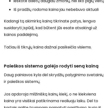
ieškote bilietų daugiau žmonių, nei liko pigių vietų
Iš pradžių rodoma kaina jau nebebuvo aktuali
Kadangi tą akimirką kainą tikrinate patys, lengva
susidaryti įspūdį, kad būtent jūs esate atsakingi už
kainos padidėjimą.
Tačiau iš tikrųjų kaina dažnai pasikeičia visiems.
Paieškos sistema galėjo rodyti seną kainą
Daug painiavos kyla dėl skrydžių palyginimo svetainių
ir paieškos sistemų.
Jos apdoroja milžinišką kainų kiekį, o ne kiekviena
kaina yra visiškai patikrinama realiuoju laiku. Dėl to
kartais galite trumpam pamatyti pasiūlymą, kurio iš