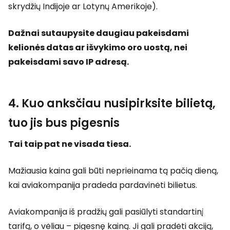
skrydžių Indijoje ar Lotynų Amerikoje).
Dažnai sutaupysite daugiau pakeisdami
kelionės datas ar išvykimo oro uostą, nei
pakeisdami savo IP adresą.
4. Kuo anksčiau nusipirksite bilietą,
tuo jis bus pigesnis
Tai taip pat ne visada tiesa.
Mažiausia kaina gali būti neprieinama tą pačią dieną,
kai aviakompanija pradeda pardavinėti bilietus.
Aviakompanija iš pradžių gali pasiūlyti standartinį
tarifą, o vėliau – pigesnę kainą. Ji gali pradėti akciją,