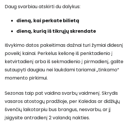
Daug svarbiau atskirti du dalykus:
dieną, kai perkate bilietą
dieną, kurią iš tikrųjų skrendate
Išvykimo datos pakeitimas dažnai turi žymiai didesnį
poveikį kainai. Perkėlus kelionę iš penktadienio į
ketvirtadienį arba iš sekmadienio į pirmadienį, galite
sutaupyti daugiau nei laukdami tariamai „tinkamo“
momento pirkimui.
Sezonas taip pat vaidina svarbų vaidmenį. Skrydis
vasaros atostogų pradžioje, per Kalėdas ar didžiųjų
švenčių laikotarpiu bus brangus, nesvarbu, ar jį
įsigysite antradienį 2 valandą nakties.