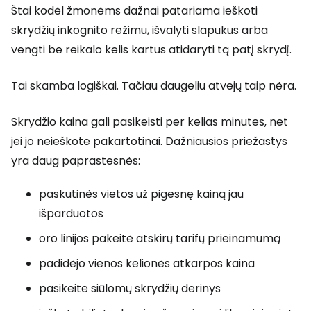
Štai kodėl žmonėms dažnai patariama ieškoti
skrydžių inkognito režimu, išvalyti slapukus arba
vengti be reikalo kelis kartus atidaryti tą patį skrydį.
Tai skamba logiškai. Tačiau daugeliu atvejų taip nėra.
Skrydžio kaina gali pasikeisti per kelias minutes, net
jei jo neieškote pakartotinai. Dažniausios priežastys
yra daug paprastesnės:
paskutinės vietos už pigesnę kainą jau
išparduotos
oro linijos pakeitė atskirų tarifų prieinamumą
padidėjo vienos kelionės atkarpos kaina
pasikeitė siūlomų skrydžių derinys