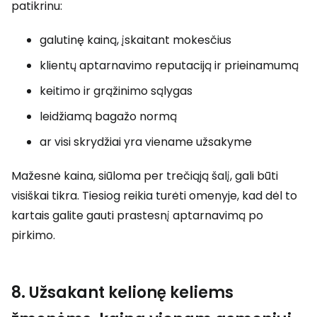
patikrinu:
galutinę kainą, įskaitant mokesčius
klientų aptarnavimo reputaciją ir prieinamumą
keitimo ir grąžinimo sąlygas
leidžiamą bagažo normą
ar visi skrydžiai yra viename užsakyme
Mažesnė kaina, siūloma per trečiąją šalį, gali būti
visiškai tikra. Tiesiog reikia turėti omenyje, kad dėl to
kartais galite gauti prastesnį aptarnavimą po
pirkimo.
8. Užsakant kelionę keliems