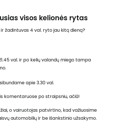
ausias visos kelionės rytas
 prie Cestee
r žadintuvas 4 val. ryto jau kitą dieną?
1.45 val. ir po kelių valandų miego tampa
Tęsti su Google
no.
tsibundame apie 3.30 val.
ęsti su Facebook
ais komentaruose po straipsniu, ačiū!
Tęsti el. paštu
žiai, o vairuotojas patvirtino, kad važiuosime
isvų automobilių ir be išankstinio užsakymo.