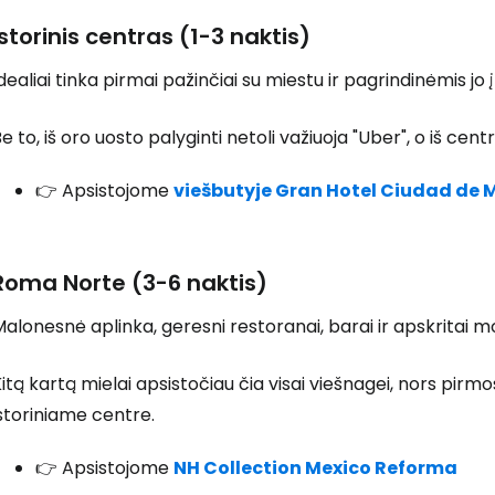
Istorinis centras (1-3 naktis)
dealiai tinka pirmai pažinčiai su miestu ir pagrindinėmis j
e to, iš oro uosto palyginti netoli važiuoja "Uber", o iš ce
👉 Apsistojome
viešbutyje Gran Hotel Ciudad de 
Roma Norte (3-6 naktis)
alonesnė aplinka, geresni restoranai, barai ir apskritai
itą kartą mielai apsistočiau čia visai viešnagei, nors pir
storiniame centre.
👉 Apsistojome
NH Collection Mexico Reforma