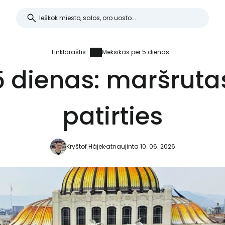
Tinklaraštis
Meksikas per 5 dienas: maršrutas iš asmeninės patirties
5 dienas: maršruta
patirties
Kryštof Hájek
atnaujinta 10. 06. 2026