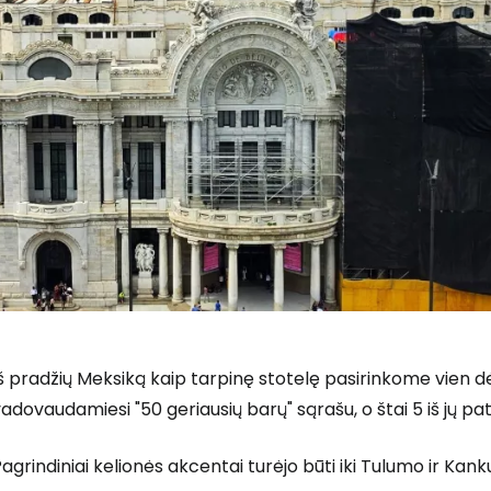
š pradžių Meksiką kaip tarpinę stotelę pasirinkome vien d
adovaudamiesi "50 geriausių barų" sąrašu, o štai 5 iš jų pa
agrindiniai kelionės akcentai turėjo būti iki Tulumo ir Kan