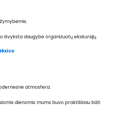
o įžymybėmis.
ntro išvyksta daugybė organizuotų ekskursijų.
México
 modernesnė atmosfera.
mosiomis dienomis mums buvo praktiškiau būti