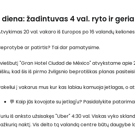
1 diena: žadintuvas 4 val. ryto ir geri
Prisijunkite
tvykimas 20 val. vakaro iš Europos po 16 valandų kelionės i
... pasaulinė kelionių bendruomenė
Beprotybė ar patirtis? Tai dar pamatysime.
 viešbutį "Gran Hotel Ciudad de México" atvykstame apie 2
išku, kad šis iš pirmo žvilgsnio beprotiškas planas pasiteisi
akeliui į vakarus mus kur kas labiau kamuoja jetlagas, o a
T
💬 Kaip jūs kovojate su jetlag'u? Pasidalykite patarim
uriu iš anksto užsisakęs "Uber" 4:30 val. Viskas vyko skland
ažkurią naktį. Vis dėlto tą valandą centre būtų daugybė la