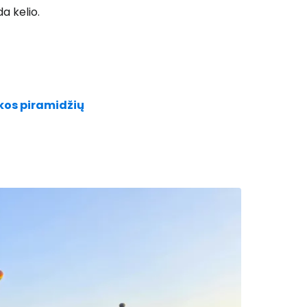
a kelio.
ikos piramidžių