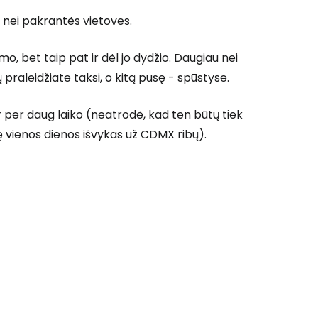
 nei pakrantės vietoves.
o, bet taip pat ir dėl jo dydžio. Daugiau nei
praleidžiate taksi, o kitą pusę - spūstyse.
r per daug laiko (neatrodė, kad ten būtų tiek
 vienos dienos išvykas už CDMX ribų).