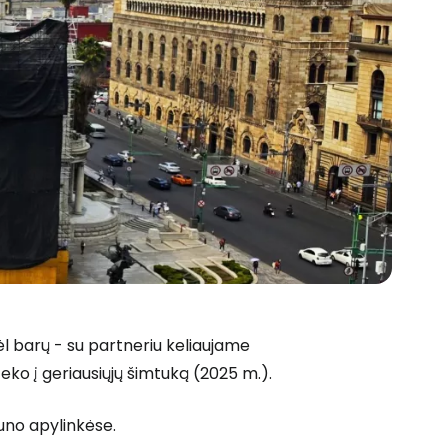
ėl barų - su partneriu keliaujame
teko į geriausiųjų šimtuką (2025 m.).
kuno apylinkėse.