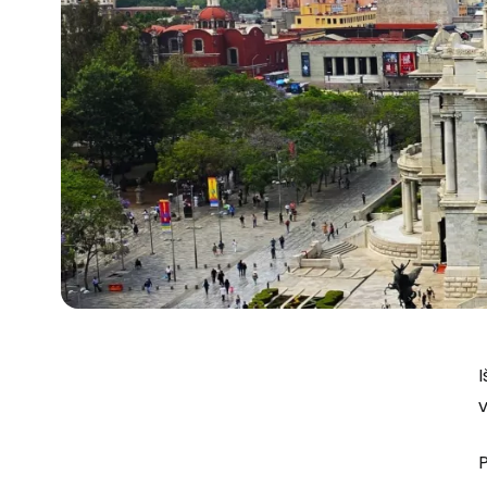
I
v
P