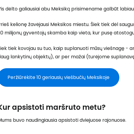
is dėlto galiausiai abu Meksiką prisimename galbūt labiau
rieš kelionę žavėjausi Meksikos miestu. Šiek tiek dėl saugum
0 milijonų gyventojų skamba kaip vieta, kur pusę atostogų 
iek tiek kovojau su tuo, kaip suplanuoti mūsų viešnagę - a
aug lankytinų objektų), ar per mažai (turėjome suplanavę
Peržiūrėkite 10 geriausių viešbučių Meksikoje
Kur apsistoti maršruto metu?
ums buvo naudingiausia apsistoti dviejuose rajonuose.