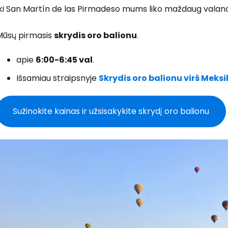
Iki San Martín de las Pirmadeso mums liko maždaug valand
Mūsų pirmasis
skrydis oro balionu
.
apie
6:00-6:45 val
.
Išsamiau straipsnyje
Skrydis oro balionu virš Meks
Sužinokite kainas ir užsisakykite skrydį oro balionu