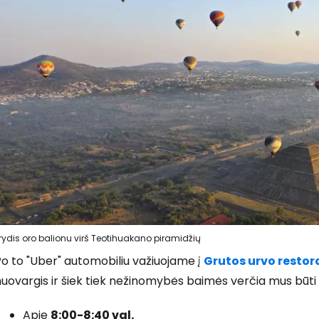
rydis oro balionu virš Teotihuakano piramidžių
o to "Uber" automobiliu važiuojame į
Grutos urvo resto
uovargis ir šiek tiek nežinomybės baimės verčia mus būti
Apie
8:00-8:40 val.