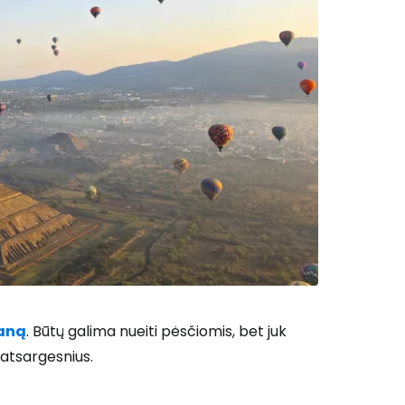
raną
. Būtų galima nueiti pėsčiomis, bet juk
 atsargesnius.