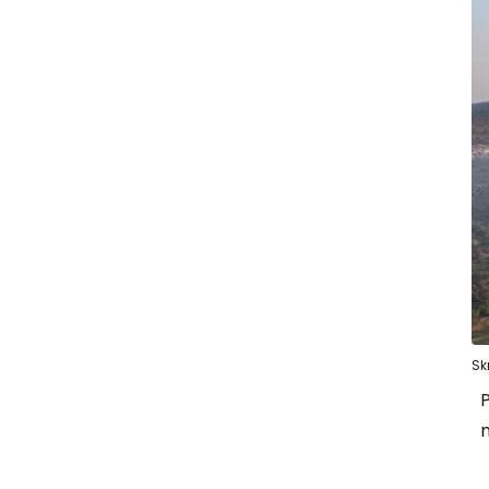
Sk
P
n