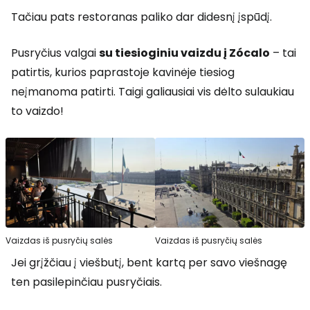
Tačiau pats restoranas paliko dar didesnį įspūdį.
Pusryčius valgai
su tiesioginiu vaizdu į Zócalo
– tai
patirtis, kurios paprastoje kavinėje tiesiog
neįmanoma patirti. Taigi galiausiai vis dėlto sulaukiau
to vaizdo!
Vaizdas iš pusryčių salės
Vaizdas iš pusryčių salės
Jei grįžčiau į viešbutį, bent kartą per savo viešnagę
ten pasilepinčiau pusryčiais.