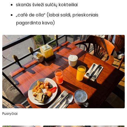
skanūs švieži sulčių kokteiliai
„café de olla“ (labai saldi, prieskoniais
pagardinta kava)
Pusryčiai