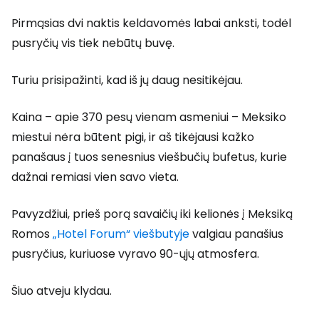
Pirmąsias dvi naktis keldavomės labai anksti, todėl
pusryčių vis tiek nebūtų buvę.
Turiu prisipažinti, kad iš jų daug nesitikėjau.
Kaina – apie 370 pesų vienam asmeniui – Meksiko
miestui nėra būtent pigi, ir aš tikėjausi kažko
panašaus į tuos senesnius viešbučių bufetus, kurie
dažnai remiasi vien savo vieta.
Pavyzdžiui, prieš porą savaičių iki kelionės į Meksiką
Romos
„Hotel Forum“ viešbutyje
valgiau panašius
pusryčius, kuriuose vyravo 90-ųjų atmosfera.
Šiuo atveju klydau.