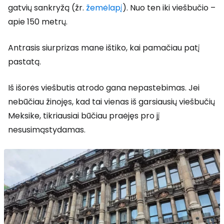
gatvių sankryžą (žr.
žemėlapį
). Nuo ten iki viešbučio –
apie 150 metrų.
Antrasis siurprizas mane ištiko, kai pamačiau patį
pastatą.
Iš išorės viešbutis atrodo gana nepastebimas. Jei
nebūčiau žinojęs, kad tai vienas iš garsiausių viešbučių
Meksike, tikriausiai būčiau praėjęs pro jį
nesusimąstydamas.