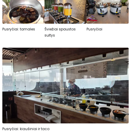
Pusryčiai: tamales
Šviežiai spaustos
Pusryčiai
sultys
Pusryčiai: kiaušiniai ir taco