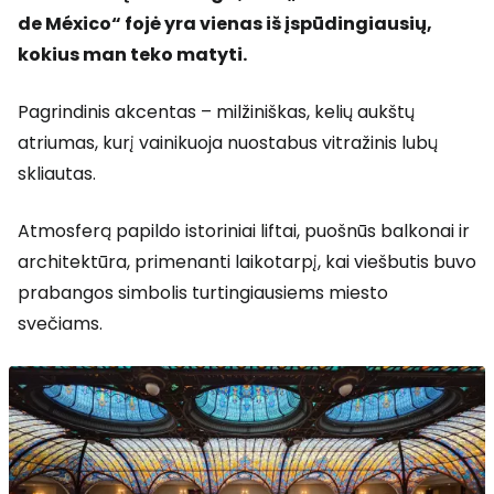
de México“ fojė yra vienas iš įspūdingiausių,
kokius man teko matyti.
Pagrindinis akcentas – milžiniškas, kelių aukštų
atriumas, kurį vainikuoja nuostabus vitražinis lubų
skliautas.
Atmosferą papildo istoriniai liftai, puošnūs balkonai ir
architektūra, primenanti laikotarpį, kai viešbutis buvo
prabangos simbolis turtingiausiems miesto
svečiams.