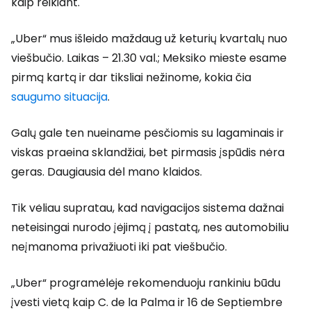
kaip reikiant.
„Uber“ mus išleido maždaug už keturių kvartalų nuo
viešbučio. Laikas – 21.30 val.; Meksiko mieste esame
pirmą kartą ir dar tiksliai nežinome, kokia čia
saugumo situacija
.
Galų gale ten nueiname pėsčiomis su lagaminais ir
viskas praeina sklandžiai, bet pirmasis įspūdis nėra
geras. Daugiausia dėl mano klaidos.
Tik vėliau supratau, kad navigacijos sistema dažnai
neteisingai nurodo įėjimą į pastatą, nes automobiliu
neįmanoma privažiuoti iki pat viešbučio.
„Uber“ programėlėje rekomenduoju rankiniu būdu
įvesti vietą kaip C. de la Palma ir 16 de Septiembre