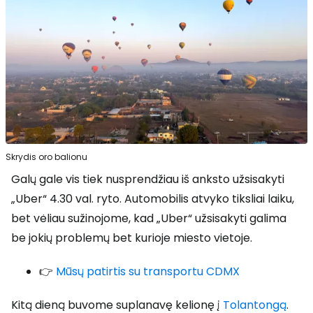
Skrydis oro balionu
Galų gale vis tiek nusprendžiau iš anksto užsisakyti
„Uber“ 4.30 val. ryto. Automobilis atvyko tiksliai laiku,
bet vėliau sužinojome, kad „Uber“ užsisakyti galima
be jokių problemų bet kurioje miesto vietoje.
👉
Mūsų patirtis su transportu CDMX
Kitą dieną buvome suplanavę kelionę į
Tolantongą
.