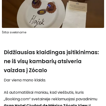
Šiltai sveikiname
Didžiausias klaidingas įsitikinimas:
ne iš visų kambarių atsiveria
vaizdas į Zócalo
Dar viena mano klaida.
Aš automatiškai maniau, kad viešbutis, kuris
„Booking.com“ svetainėje reklamuojasi pavadinimu
Gran Hotel Ciudad de México Zócalo View
iš