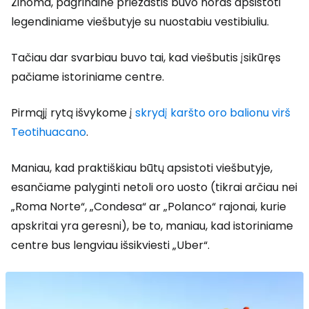
Žinoma, pagrindinė priežastis buvo noras apsistoti
legendiniame viešbutyje su nuostabiu vestibiuliu.
Tačiau dar svarbiau buvo tai, kad viešbutis įsikūręs
pačiame istoriniame centre.
Pirmąjį rytą išvykome į
skrydį karšto oro balionu virš
Teotihuacano
.
Maniau, kad praktiškiau būtų apsistoti viešbutyje,
esančiame palyginti netoli oro uosto (tikrai arčiau nei
„Roma Norte“, „Condesa“ ar „Polanco“ rajonai, kurie
apskritai yra geresni), be to, maniau, kad istoriniame
centre bus lengviau išsikviesti „Uber“.