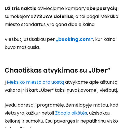
Už tris naktis
dviviečiame kambaryje
be pusryčių
sumokėjome
773 JAV dolerius
, o tai pagal Meksiko
miesto standartus yra gana didelė kaina.
Viešbutį užsisakiau per
„booking.com“
, kur kaina
buvo mažiausia.
Chaotiškas atvykimas su „Uber“
Į
Meksiko miesto oro uostą
atvykome apie aštuntą
vakaro ir iškart „Uber“ taksi nuvažiavome į viešbutį.
Įvedu adresą į programėlę, žemėlapyje matau, kad
vieta yra kažkur netoli
Zócalo aikštės
, užsisakau
kelionę ir sumoku. Esu pavargęs ir nepatikrinu visko