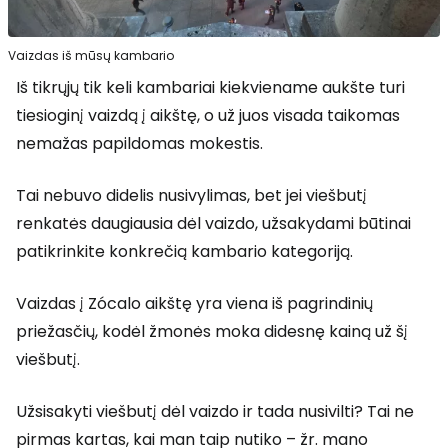
Vaizdas iš mūsų kambario
Iš tikrųjų tik keli kambariai kiekviename aukšte turi
tiesioginį vaizdą į aikštę, o už juos visada taikomas
nemažas papildomas mokestis.
Tai nebuvo didelis nusivylimas, bet jei viešbutį
renkatės daugiausia dėl vaizdo, užsakydami būtinai
patikrinkite konkrečią kambario kategoriją.
Vaizdas į Zócalo aikštę yra viena iš pagrindinių
priežasčių, kodėl žmonės moka didesnę kainą už šį
viešbutį.
Užsisakyti viešbutį dėl vaizdo ir tada nusivilti? Tai ne
pirmas kartas, kai man taip nutiko – žr. mano