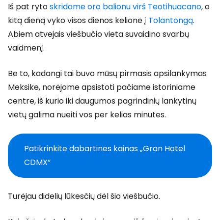
Iš pat ryto
skridome oro balionu virš Teotihuacano
, o
kitą dieną vyko visos dienos kelionė į
Tolantongą
.
Abiem atvejais viešbučio vieta suvaidino svarbų
vaidmenį.
Be to, kadangi tai buvo mūsų pirmasis apsilankymas
Meksike, norėjome apsistoti pačiame istoriniame
centre, iš kurio iki daugumos pagrindinių lankytinų
vietų galima nueiti vos per kelias minutes.
Patikrinkite dabartines kainas „Gran Hotel
CDMX“
Turėjau didelių lūkesčių dėl šio viešbučio.