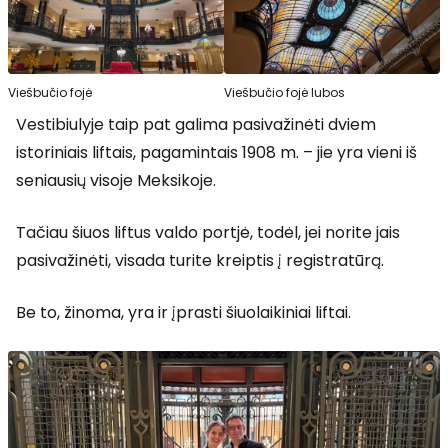
Viešbučio fojė
Viešbučio fojė lubos
Vestibiulyje taip pat galima pasivažinėti dviem
istoriniais liftais, pagamintais 1908 m. – jie yra vieni iš
seniausių visoje Meksikoje.
Tačiau šiuos liftus valdo portjė, todėl, jei norite jais
pasivažinėti, visada turite kreiptis į registratūrą.
Be to, žinoma, yra ir įprasti šiuolaikiniai liftai.