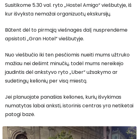
Susitikome 5.30 val. ryto „Hostel Amigo“ viešbutyje, iš
kur išvyksta nemažai organizuotų ekskursijų.
Būtent dėl to pirmąją viešnagės dalį nusprendėme
apsistoti „Gran Hotel“ viešbutyje.
Nuo viešbučio iki ten pėsčiomis nueiti mums užtruko
mažiau nei dešimt minučių, todėl mums nereikėjo
jaudintis dėl ankstyvo ryto „Uber“ užsakymo ar
sudėtingų kelionių per visą miestą.
Jei planuojate panašias keliones, kurių išvykimas
numatytas labai anksti, istorinis centras yra netikėtai
patogi bazė.