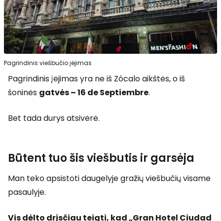
Pagrindinis viešbučio įėjimas
Pagrindinis įėjimas yra ne iš Zócalo aikštės, o iš
šoninės
gatvės – 16 de Septiembre
.
Bet tada durys atsivėrė.
Būtent tuo šis viešbutis ir garsėja
Man teko apsistoti daugelyje gražių viešbučių visame
pasaulyje.
Vis dėlto drįsčiau teigti, kad „Gran Hotel Ciudad