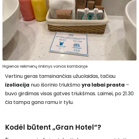
Higienos reikmenų rinkinys vonios kambaryje
Vertinu geras tamsinančias užuolaidas, tačiau
izoliacija
nuo išorinio triukšmo
yra labai prasta
–
buvo girdimas visas gatvės triukšmas. Laimei, po 21.30
čia tampa gana ramu ir tylu.
Kodėl būtent „Gran Hotel“?