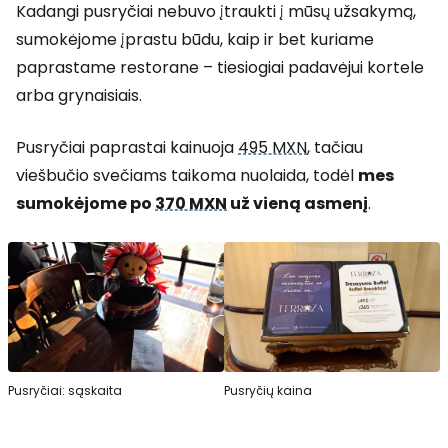
Kadangi pusryčiai nebuvo įtraukti į mūsų užsakymą,
sumokėjome įprastu būdu, kaip ir bet kuriame
paprastame restorane – tiesiogiai padavėjui kortele
arba grynaisiais.
Pusryčiai paprastai kainuoja
495 MXN
, tačiau
viešbučio svečiams taikoma nuolaida, todėl
mes
sumokėjome po
370 MXN
už vieną asmenį
.
Pusryčiai: sąskaita
Pusryčių kaina