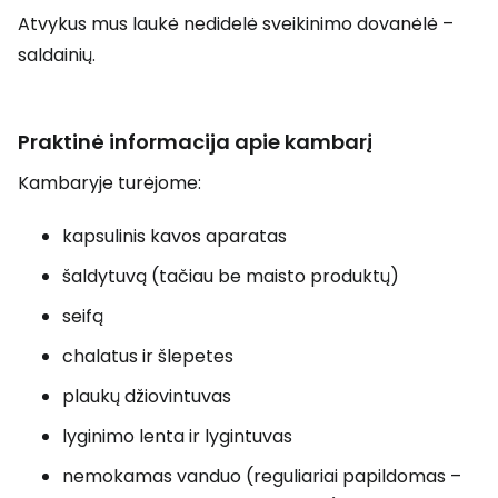
Atvykus mus laukė nedidelė sveikinimo dovanėlė –
saldainių.
Praktinė informacija apie kambarį
Kambaryje turėjome:
kapsulinis kavos aparatas
šaldytuvą (tačiau be maisto produktų)
seifą
chalatus ir šlepetes
plaukų džiovintuvas
lyginimo lenta ir lygintuvas
nemokamas vanduo (reguliariai papildomas –