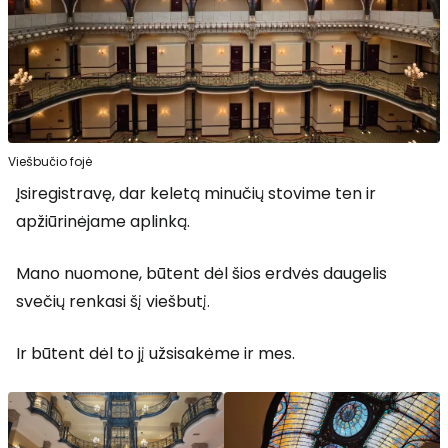
Viešbučio fojė
Įsiregistravę, dar keletą minučių stovime ten ir
apžiūrinėjame aplinką.
Mano nuomone, būtent dėl šios erdvės daugelis
svečių renkasi šį viešbutį.
Ir būtent dėl to jį užsisakėme ir mes.