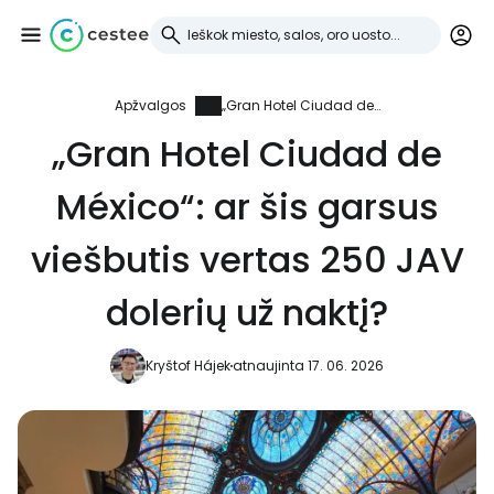
Apžvalgos
„Gran Hotel Ciudad de México“: ar šis garsus viešbutis vertas 250 JAV dolerių už naktį?
Prisijunkite prie
„Gran Hotel Ciudad de
Cestee
México“: ar šis garsus
... pasaulinė kelionių bendruomenė
viešbutis vertas 250 JAV
Tęsti su Google
dolerių už naktį?
Kryštof Hájek
atnaujinta 17. 06. 2026
Tęsti su Facebook
Tęsti el. paštu