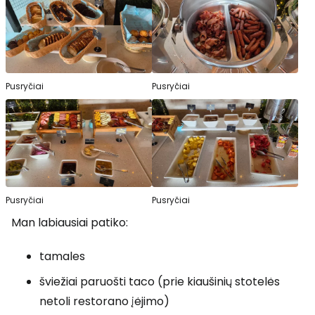
Pusryčiai
Pusryčiai
Pusryčiai
Pusryčiai
Man labiausiai patiko:
tamales
šviežiai paruošti taco (prie kiaušinių stotelės
netoli restorano įėjimo)