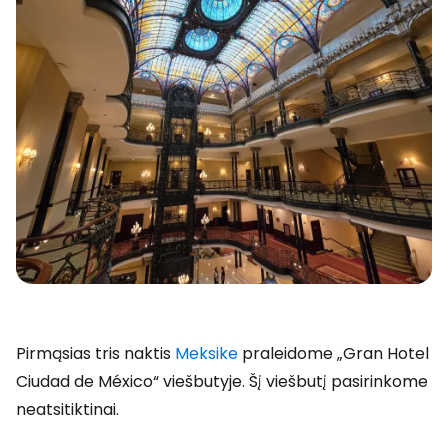
Pirmąsias tris naktis
Meksike
praleidome „Gran Hotel
Ciudad de México“ viešbutyje. Šį viešbutį pasirinkome
neatsitiktinai.