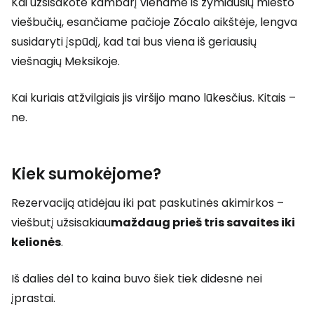
Kai užsisakote kambarį viename iš žymiausių miesto
viešbučių, esančiame pačioje Zócalo aikštėje, lengva
susidaryti įspūdį, kad tai bus viena iš geriausių
viešnagių Meksikoje.
Kai kuriais atžvilgiais jis viršijo mano lūkesčius. Kitais –
ne.
Kiek sumokėjome?
Rezervaciją atidėjau iki pat paskutinės akimirkos –
viešbutį užsisakiau
maždaug prieš tris savaites iki
kelionės
.
Iš dalies dėl to kaina buvo šiek tiek didesnė nei
įprastai.