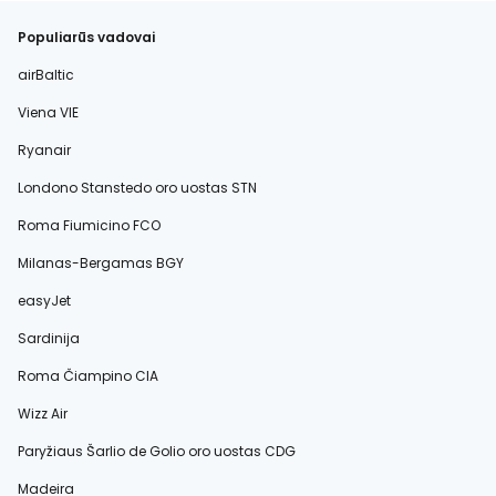
Populiarūs vadovai
airBaltic
Viena VIE
Ryanair
Londono Stanstedo oro uostas STN
Roma Fiumicino FCO
Milanas-Bergamas BGY
easyJet
Sardinija
Roma Čiampino CIA
Wizz Air
Paryžiaus Šarlio de Golio oro uostas CDG
Madeira