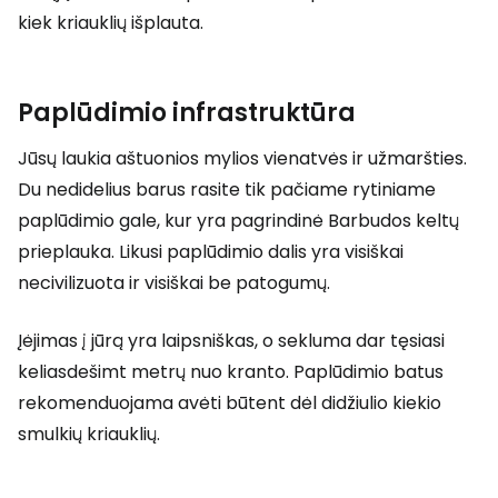
kiek kriauklių išplauta.
Paplūdimio infrastruktūra
Jūsų laukia aštuonios mylios vienatvės ir užmaršties.
Du nedidelius barus rasite tik pačiame rytiniame
paplūdimio gale, kur yra pagrindinė Barbudos keltų
prieplauka. Likusi paplūdimio dalis yra visiškai
necivilizuota ir visiškai be patogumų.
Įėjimas į jūrą yra laipsniškas, o sekluma dar tęsiasi
keliasdešimt metrų nuo kranto. Paplūdimio batus
rekomenduojama avėti būtent dėl didžiulio kiekio
smulkių kriauklių.