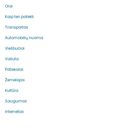
Orai
Kaip ten patekti
Transportas
Automobilių nuoma
Viešbučiai
Valiuta
Patiekalai
Žemėlapis
Kultūra
Saugumas
Internetas