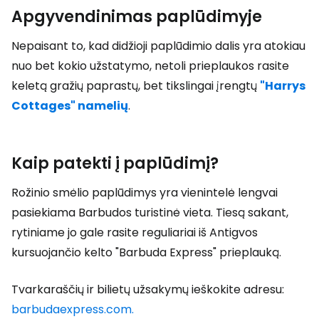
Apgyvendinimas paplūdimyje
Nepaisant to, kad didžioji paplūdimio dalis yra atokiau
nuo bet kokio užstatymo, netoli prieplaukos rasite
keletą gražių paprastų, bet tikslingai įrengtų
"Harrys
Cottages" namelių
.
Kaip patekti į paplūdimį?
Rožinio smėlio paplūdimys yra vienintelė lengvai
pasiekiama Barbudos turistinė vieta. Tiesą sakant,
rytiniame jo gale rasite reguliariai iš Antigvos
kursuojančio kelto "Barbuda Express" prieplauką.
Tvarkaraščių ir bilietų užsakymų ieškokite adresu:
barbudaexpress.com.