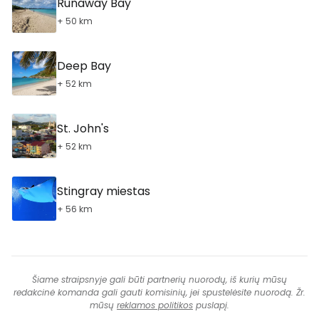
Runaway Bay
+ 50 km
Deep Bay
+ 52 km
St. John's
+ 52 km
Stingray miestas
+ 56 km
Šiame straipsnyje gali būti partnerių nuorodų, iš kurių mūsų
redakcinė komanda gali gauti komisinių, jei spustelėsite nuorodą. Žr.
mūsų
reklamos politikos
puslapį.