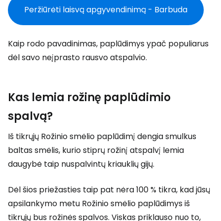
Peržiūrėti laisvą apgyvendinimą - Barbuda
Kaip rodo pavadinimas, paplūdimys ypač populiarus
dėl savo neįprasto rausvo atspalvio.
Kas lemia rožinę paplūdimio
spalvą?
Iš tikrųjų Rožinio smėlio paplūdimį dengia smulkus
baltas smėlis, kurio stiprų rožinį atspalvį lemia
daugybė taip nuspalvintų kriauklių gijų.
Dėl šios priežasties taip pat nėra 100 % tikra, kad jūsų
apsilankymo metu Rožinio smėlio paplūdimys iš
tikrųjų bus rožinės spalvos. Viskas priklauso nuo to,