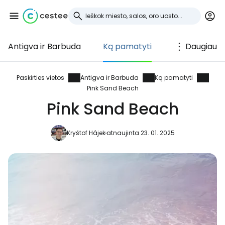
Antigva ir Barbuda
Ką pamatyti
Daugiau
Prisijunkite prie
Cestee
Paskirties vietos
Antigva ir Barbuda
Ką pamatyti
Pink Sand Beach
... pasaulinė kelionių bendruomenė
Pink Sand Beach
Kryštof Hájek
atnaujinta 23. 01. 2025
Tęsti su Google
Tęsti su Facebook
Tęsti el. paštu