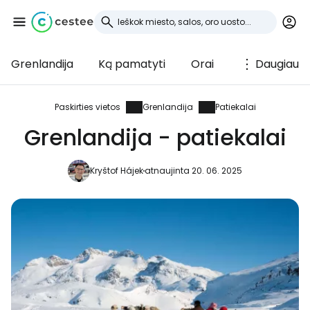
Grenlandija
Ką pamatyti
Orai
Daugiau
Prisijunkite prie
Cestee
Paskirties vietos
Grenlandija
Patiekalai
Grenlandija - patiekalai
... pasaulinė kelionių bendruomenė
Kryštof Hájek
atnaujinta 20. 06. 2025
Tęsti su Google
Tęsti su Facebook
Tęsti el. paštu