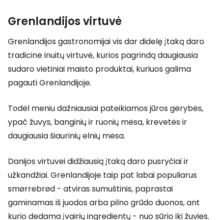
Grenlandijos virtuvė
Grenlandijos gastronomijai vis dar didelę įtaką daro
tradicinė inuitų virtuvė, kurios pagrindą daugiausia
sudaro vietiniai maisto produktai, kuriuos galima
pagauti Grenlandijoje.
Todėl meniu dažniausiai pateikiamos jūros gėrybės,
ypač žuvys, banginių ir ruonių mėsa, krevetės ir
daugiausia šiaurinių elnių mėsa.
Danijos virtuvei didžiausią įtaką daro pusryčiai ir
užkandžiai. Grenlandijoje taip pat labai populiarus
smørrebrød - atviras sumuštinis, paprastai
gaminamas iš juodos arba pilno grūdo duonos, ant
kurio dedama įvairių ingredientų - nuo sūrio iki žuvies.