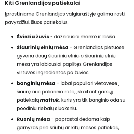
Kiti Grenlandijos patiekalai
Įprastiniame Grenlandijos valgiaraštyje galima rasti,
pavyzdžiui, šiuos patiekalus.
Šviežia žuvis
- dažniausiai menkė ir lašiša
Šiaurinių elnių mėsa
- Grenlandijos pietuose
gyvena daug šiaurinių elnių, o šiaurinių elnių
mėsa yra labiausiai paplitęs Grenlandijos
virtuvės ingredientas po žuvies.
banginių mėsa
- labai populiari vietovėse į
šiaurę nuo poliarinio rato, įskaitant garsųjį
patiekalą
mattuk
, kuris yra tik banginio oda su
poodiniu riebalų sluoksniu.
Ruonių mėsa
- paprastai dedama kaip
garnyras prie sriubų ar kitų mėsos patiekalų