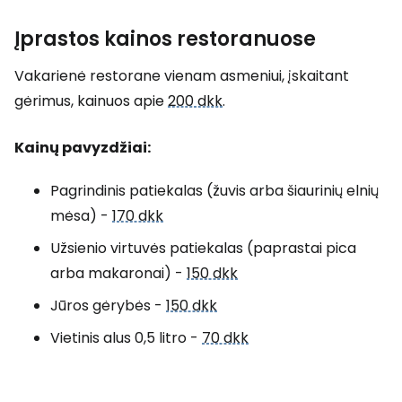
Įprastos kainos restoranuose
Vakarienė restorane vienam asmeniui, įskaitant
gėrimus, kainuos apie
200 dkk
.
Kainų pavyzdžiai:
Pagrindinis patiekalas (žuvis arba šiaurinių elnių
mėsa) -
170 dkk
Užsienio virtuvės patiekalas (paprastai pica
arba makaronai) -
150 dkk
Jūros gėrybės -
150 dkk
Vietinis alus 0,5 litro -
70 dkk