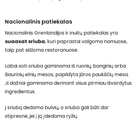
Nacionalinis patiekalas
Nacionalinis Grenlandijos ir inuitų patiekalas yra
suaasat sriuba
, kuri paprastai valgoma namuose,
taip pat siūloma restoranuose.
Labai soti sriuba gaminama iš ruonių, banginių arba
šiaurinių elnių mėsos, papildyta jūros paukščių mėsa.
Ji dažnai gaminama derinant visus pirmiau išvardytus
ingredientus.
Į sriubą dedama bulvių, o sriuba gali būti dar
stipresnė, jei į ją įdedama ryžių.