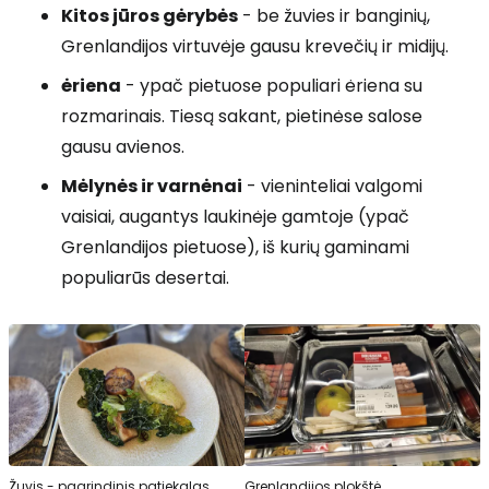
Kitos jūros gėrybės
- be žuvies ir banginių,
Grenlandijos virtuvėje gausu krevečių ir midijų.
ėriena
- ypač pietuose populiari ėriena su
rozmarinais. Tiesą sakant, pietinėse salose
gausu avienos.
Mėlynės ir varnėnai
- vieninteliai valgomi
vaisiai, augantys laukinėje gamtoje (ypač
Grenlandijos pietuose), iš kurių gaminami
populiarūs desertai.
Žuvis - pagrindinis patiekalas
Grenlandijos plokštė