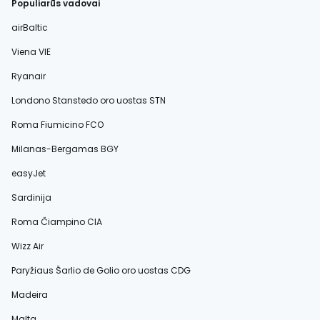
Populiarūs vadovai
airBaltic
Viena VIE
Ryanair
Londono Stanstedo oro uostas STN
Roma Fiumicino FCO
Milanas-Bergamas BGY
easyJet
Sardinija
Roma Čiampino CIA
Wizz Air
Paryžiaus Šarlio de Golio oro uostas CDG
Madeira
Malta