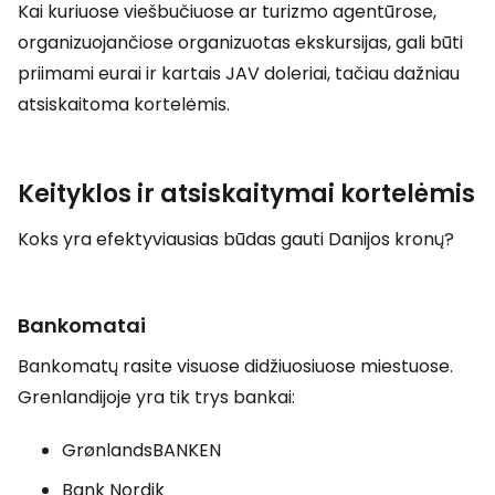
Kai kuriuose viešbučiuose ar turizmo agentūrose,
organizuojančiose organizuotas ekskursijas, gali būti
priimami eurai ir kartais JAV doleriai, tačiau dažniau
atsiskaitoma kortelėmis.
Keityklos ir atsiskaitymai kortelėmis
Koks yra efektyviausias būdas gauti Danijos kronų?
Bankomatai
Bankomatų rasite visuose didžiuosiuose miestuose.
Grenlandijoje yra tik trys bankai:
GrønlandsBANKEN
Bank Nordik