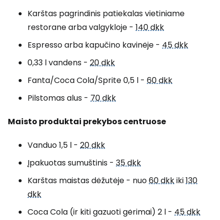
Karštas pagrindinis patiekalas vietiniame
restorane arba valgykloje -
140 dkk
Espresso arba kapučino kavinėje -
45 dkk
0,33 l vandens -
20 dkk
Fanta/Coca Cola/Sprite 0,5 l -
60 dkk
Pilstomas alus -
70 dkk
Maisto produktai prekybos centruose
Vanduo 1,5 l -
20 dkk
Įpakuotas sumuštinis -
35 dkk
Karštas maistas dėžutėje - nuo
60 dkk
iki
130
dkk
Coca Cola (ir kiti gazuoti gėrimai) 2 l -
45 dkk