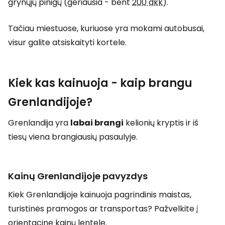
grynųjų pinigų (geriausia - bent
200 dkk
).
Tačiau miestuose, kuriuose yra mokami autobusai,
visur galite atsiskaityti kortele.
Kiek kas kainuoja - kaip brangu
Grenlandijoje?
Grenlandija yra
labai brangi
kelionių kryptis ir iš
tiesų viena brangiausių pasaulyje.
Kainų Grenlandijoje pavyzdys
Kiek Grenlandijoje kainuoja pagrindinis maistas,
turistinės pramogos ar transportas? Pažvelkite į
orientacinę kainų lentelę.