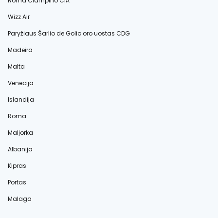
Roma Čiampino CIA
Wizz Air
Paryžiaus Šarlio de Golio oro uostas CDG
Madeira
Malta
Venecija
Islandija
Roma
Maljorka
Albanija
Kipras
Portas
Malaga