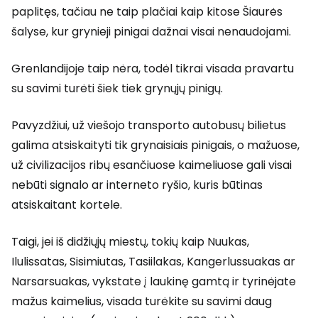
paplitęs, tačiau ne taip plačiai kaip kitose Šiaurės
šalyse, kur grynieji pinigai dažnai visai nenaudojami.
Grenlandijoje taip nėra, todėl tikrai visada pravartu
su savimi turėti šiek tiek grynųjų pinigų.
Pavyzdžiui, už viešojo transporto autobusų bilietus
galima atsiskaityti tik grynaisiais pinigais, o mažuose,
už civilizacijos ribų esančiuose kaimeliuose gali visai
nebūti signalo ar interneto ryšio, kuris būtinas
atsiskaitant kortele.
Taigi, jei iš didžiųjų miestų, tokių kaip Nuukas,
Ilulissatas, Sisimiutas, Tasiilakas, Kangerlussuakas ar
Narsarsuakas, vykstate į laukinę gamtą ir tyrinėjate
mažus kaimelius, visada turėkite su savimi daug