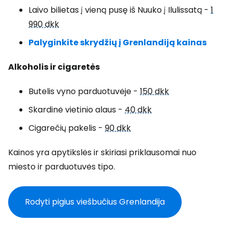
Laivo bilietas į vieną pusę iš Nuuko į Ilulissatą -
1
990 dkk
Palyginkite skrydžių į Grenlandiją kainas
Alkoholis ir cigaretės
Butelis vyno parduotuvėje -
150 dkk
Skardinė vietinio alaus -
40 dkk
Cigarečių pakelis -
90 dkk
Kainos yra apytikslės ir skiriasi priklausomai nuo
miesto ir parduotuvės tipo.
Rodyti pigius viešbučius Grenlandija