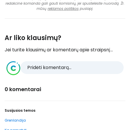
redakcinė komanda gali gauti komisinių, jei spustelėsite nuorodą. Žr.
mūsų
reklamos politikos
puslapį.
Ar liko klausimų?
Jei turite klausimų ar komentarų apie straipsnį...
Pridėti komentarą...
0 komentarai
Susijusios temos
Grenlandija