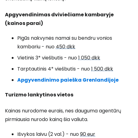
Apgyvendinimas dviviečiame kambaryje
(kainos parai)
Pigūs nakvynės namai su bendru vonios
kambariu - nuo
450 dkk
Vietinis 3* viešbutis - nuo
1 050 dkk
Tarptautinis 4* viešbutis - nuo
1 500 dkk
Apgyvendinimo paieška Grenlandijoje
Turizmo lankytinos vietos
Kainas nurodome eurais, nes dauguma agentūrų
pirmiausia nurodo kainą šia valiuta.
Išvykos laivu (2 val.) - nuo
90 eur