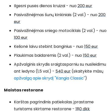
Ilgesni pusės dienos kruizai - nuo
200 eur
Pasivažinėjimas šunų kinkiniais (2 val.) - nuo
200
eur
Pasivažinėjimas sniego motociklais (2 val.) - nuo
100 eur
Kelionė laivu stebint banginius - nuo
150 eur
Plaukimas baidarėmis (2 val.) - nuo
150 eur
Apžvalginis skrydis sraigtasparniu su nusileidimu
ant ledyno (1,5 val.) -
540 eur
(skaitykite mūsų
apžvalgą apie skrydį "Kangia Classic"
)
Maistas restorane
Karštas pagrindinis patiekalas įprastame
turistams skirtame restorane -
180 dkk