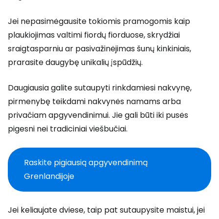
Jei nepasimėgausite tokiomis pramogomis kaip
plaukiojimas valtimi fiordų fiorduose, skrydžiai
sraigtasparniu ar pasivažinėjimas šunų kinkiniais,
prarasite daugybę unikalių įspūdžių.
Daugiausia galite sutaupyti rinkdamiesi nakvynę,
pirmenybę teikdami nakvynės namams arba
privačiam apgyvendinimui. Jie gali būti iki pusės
pigesni nei tradiciniai viešbučiai.
Raskite pigiausią apgyvendinimą
Grenlandijoje
Jei keliaujate dviese, taip pat sutaupysite maistui, jei