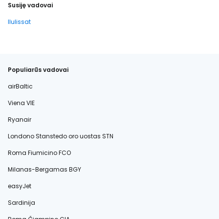
Susiję vadovai
Ilulissat
Populiarūs vadovai
airBaltic
Viena VIE
Ryanair
Londono Stanstedo oro uostas STN
Roma Fiumicino FCO
Milanas-Bergamas BGY
easyJet
Sardinija