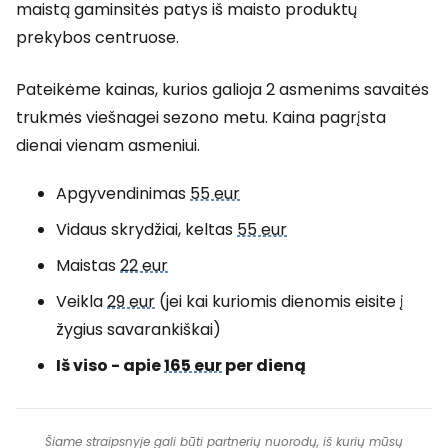
maistą gaminsitės patys iš maisto produktų
prekybos centruose.
Pateikėme kainas, kurios galioja 2 asmenims savaitės
trukmės viešnagei sezono metu. Kaina pagrįsta
dienai vienam asmeniui.
Apgyvendinimas
55 eur
Vidaus skrydžiai, keltas
55 eur
Maistas
22 eur
Veikla
29 eur
(jei kai kuriomis dienomis eisite į
žygius savarankiškai)
Iš viso - apie
165 eur
per dieną
Šiame straipsnyje gali būti partnerių nuorodų, iš kurių mūsų