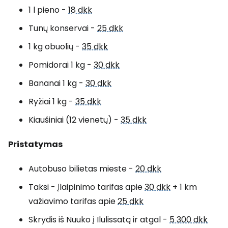
1 l pieno -
18 dkk
Tunų konservai -
25 dkk
1 kg obuolių -
35 dkk
Pomidorai 1 kg -
30 dkk
Bananai 1 kg -
30 dkk
Ryžiai 1 kg -
35 dkk
Kiaušiniai (12 vienetų) -
35 dkk
Pristatymas
Autobuso bilietas mieste -
20 dkk
Taksi - įlaipinimo tarifas apie
30 dkk
+ 1 km
važiavimo tarifas apie
25 dkk
Skrydis iš Nuuko į Ilulissatą ir atgal -
5 300 dkk