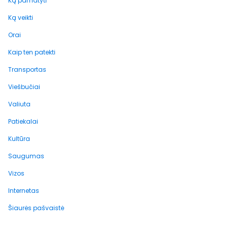
Ką pamatyti
Ką veikti
Orai
Kaip ten patekti
Transportas
Viešbučiai
Valiuta
Patiekalai
Kultūra
Saugumas
Vizos
Internetas
Šiaurės pašvaistė