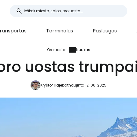
ransportas
Terminalas
Paslaugos
Oro uostai
Nuukas
ro uostas trumpai
Kryštof Hájek
atnaujinta 12. 06. 2025