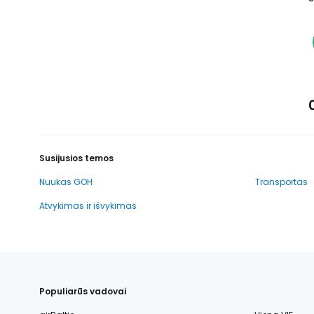
Susijusios temos
Nuukas GOH
Transportas
Atvykimas ir išvykimas
Populiarūs vadovai