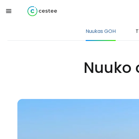
Nuukas GOH
T
Nuuko o