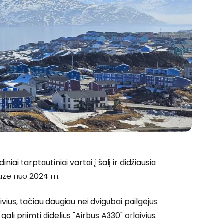
iai tarptautiniai vartai į šalį ir didžiausia
zė nuo 2024 m.
vius, tačiau daugiau nei dvigubai pailgėjus
gali priimti didelius "Airbus A330" orlaivius.