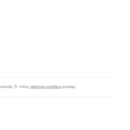
 nuorodą. Žr. mūsų
reklamos politikos
puslapį.