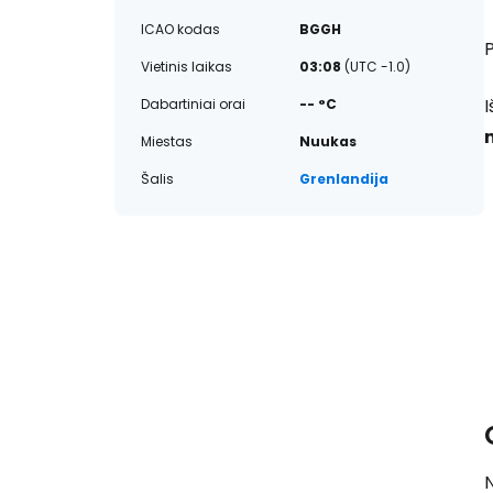
ICAO kodas
BGGH
P
Vietinis laikas
03:08
(UTC -1.0)
I
Dabartiniai orai
-- °C
Miestas
Nuukas
Šalis
Grenlandija
N