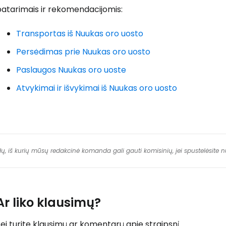
patarimais ir rekomendacijomis:
Transportas iš Nuukas oro uosto
Persėdimas prie Nuukas oro uosto
Paslaugos Nuukas oro uoste
Atvykimai ir išvykimai iš Nuukas oro uosto
dų, iš kurių mūsų redakcinė komanda gali gauti komisinių, jei spustelėsite
Ar liko klausimų?
ei turite klausimų ar komentarų apie straipsnį...