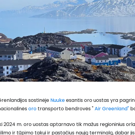
renlandijos sostinėje
Nuuke
esantis oro uostas yra pagrindin
nacionalinės
oro
transporto bendrovės "
Air Greenland"
ba
ki 2024 m. oro uostas aptarnavo tik mažus regioninius orlai
ilimo ir tūpimo takui ir pastačius naują terminalą, dabar jis 