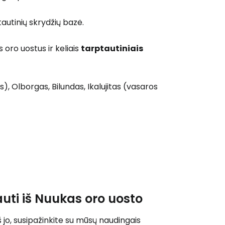
 prie Cestee
autinių skrydžių bazė.
 oro uostus ir keliais
tarptautiniais
Tęsti su Google
), Olborgas, Bilundas, Ikalujitas (vasaros
ęsti su Facebook
Tęsti el. paštu
uti iš Nuukas oro uosto
 jo, susipažinkite su mūsų naudingais