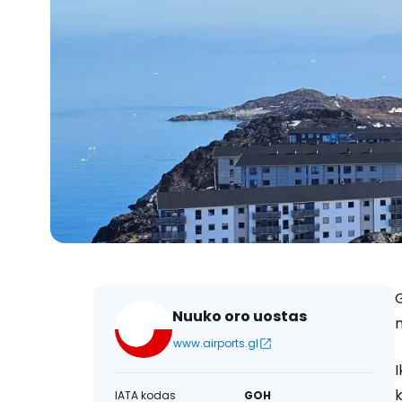
G
Nuuko oro uostas
www.airports.gl
I
k
IATA kodas
GOH