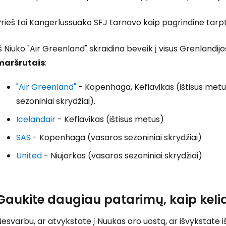
Prisijunkite
rieš tai Kangerlussuako SFJ tarnavo kaip pagrindinė tarpt
... pasaulinė kelionių bendruomenė
š Niuko "Air Greenland" skraidina beveik į visus Grenlandijos
maršrutais
:
"Air Greenland"
- Kopenhaga, Keflavikas (ištisus metus
sezoniniai skrydžiai).
T
Icelandair
- Keflavikas (ištisus metus)
SAS
- Kopenhaga (vasaros sezoniniai skrydžiai)
United
- Niujorkas (vasaros sezoniniai skrydžiai)
Gaukite daugiau patarimų, kaip kelia
esvarbu, ar atvykstate į Nuukas oro uostą, ar išvykstate iš