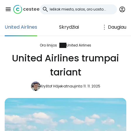
United Airlines
Skrydžiai
Daugiau
Prisijunkite prie
Cestee
Oro linijos
United Airlines
United Airlines trumpai
... pasaulinė kelionių bendruomenė
tariant
Tęsti su Google
Kryštof Hájek
atnaujinta 11. 11. 2025
Tęsti su Facebook
Tęsti el. paštu