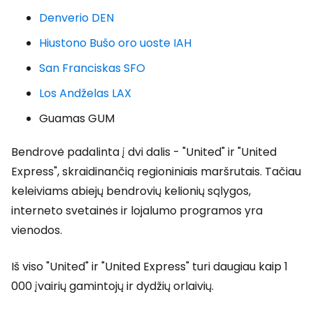
Denverio DEN
Hiustono Bušo oro uoste IAH
San Franciskas SFO
Los Andželas LAX
Guamas GUM
Bendrovė padalinta į dvi dalis - "United" ir "United
Express", skraidinančią regioniniais maršrutais. Tačiau
keleiviams abiejų bendrovių kelionių sąlygos,
interneto svetainės ir lojalumo programos yra
vienodos.
Iš viso "United" ir "United Express" turi daugiau kaip 1
000 įvairių gamintojų ir dydžių orlaivių.