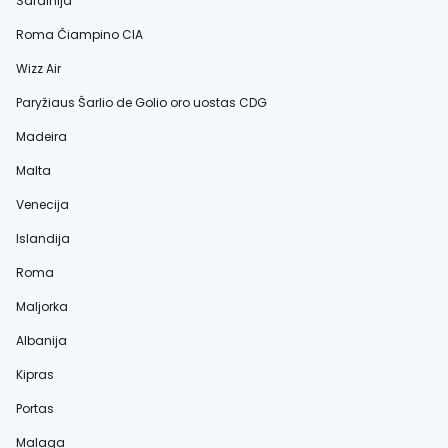
Sardinija
Roma Čiampino CIA
Wizz Air
Paryžiaus Šarlio de Golio oro uostas CDG
Madeira
Malta
Venecija
Islandija
Roma
Maljorka
Albanija
Kipras
Portas
Malaga