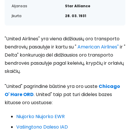
Aljansas
Star Alliance
Įkurta
28. 03. 1931
"United Airlines" yra viena didžiausių oro transporto
bendrovių pasaulyje ir kartu su "
American Airlines"
ir "
Delta" konkuruoja dėl didžiausios oro transporto
bendrovės pasaulyje pagal keleivių, krypčių ir orlaivių
skaičių.
"United" pagrindinė būstinė yra oro uoste
Chicago
O' Hare ORD
.
United" taip pat turi dideles bazes
kituose oro uostuose:
Niujorko Niujorko EWR
Vašingtono Daleso IAD