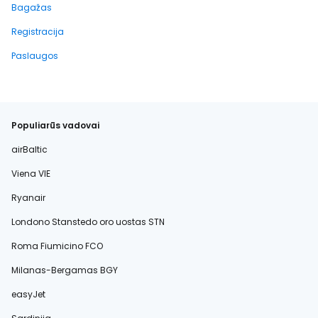
Bagažas
Registracija
Paslaugos
Populiarūs vadovai
airBaltic
Viena VIE
Ryanair
Londono Stanstedo oro uostas STN
Roma Fiumicino FCO
Milanas-Bergamas BGY
easyJet