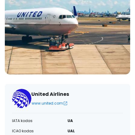
United Airlines
www.united.com
IATA kodas
UA
ICAO kodas
UAL