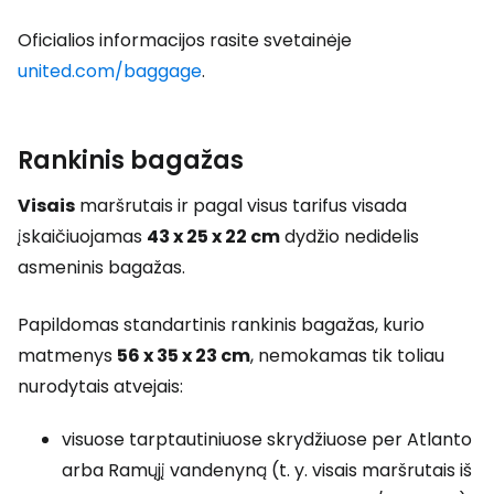
Oficialios informacijos rasite svetainėje
united.com/baggage
.
Rankinis bagažas
Visais
maršrutais ir pagal visus tarifus visada
įskaičiuojamas
43 x 25 x 22 cm
dydžio nedidelis
asmeninis bagažas.
Papildomas standartinis rankinis bagažas, kurio
matmenys
56 x 35 x 23 cm
, nemokamas tik toliau
nurodytais atvejais:
visuose tarptautiniuose skrydžiuose per Atlanto
arba Ramųjį vandenyną (t. y. visais maršrutais iš