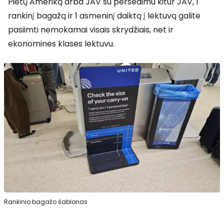
Pietų Ameriką arba JAV su persėdimu kitur JAV, 1
rankinį bagažą ir 1 asmeninį daiktą į lėktuvą galite
pasiimti nemokamai visais skrydžiais, net ir
ekonominės klasės lėktuvu.
Rankinio bagažo šablonas