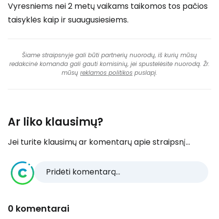
Vyresniems nei 2 metų vaikams taikomos tos pačios
taisyklės kaip ir suaugusiesiems.
Šiame straipsnyje gali būti partnerių nuorodų, iš kurių mūsų
redakcinė komanda gali gauti komisinių, jei spustelėsite nuorodą. Žr.
mūsų
reklamos politikos
puslapį.
Ar liko klausimų?
Jei turite klausimų ar komentarų apie straipsnį...
Pridėti komentarą...
0 komentarai