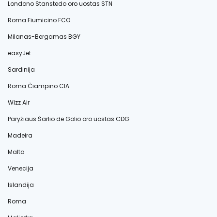
Londono Stanstedo oro uostas STN
Roma Fiumicino FCO
Milanas-Bergamas BGY
easyJet
Sardinija
Roma Čiampino CIA
Wizz Air
Paryžiaus Šarlio de Golio oro uostas CDG
Madeira
Malta
Venecija
Islandija
Roma