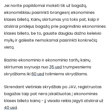
Jei norite papildomai mokėti tik už bagažą,
ekonomiškiau pasirinkti brangesnį ekonominės
klasės bilietą. Kainų skirtumas yra toks pat, kaip ir
atskirai pridėjus bagažą prie pagrindinio ekonominės
klasės bilieto, be to, gausite daugiau dažno keleivio
mylių ir galėsite nemokamai pasirinkti konkrečią
vietą.
Bazinio ekonominio ir ekonominio tarifų kainų
skirtumas svyruoja nuo
35 usd
trumpesniems
skrydžiams iki
60 usd
tolimiems skrydžiams.
Skrendant vietiniais skrydžiais po JAV, registruotas
bagažas taip pat nėra įskaičiuotas į ekonominės
klasės bilieto kainą - jį visada reikia įsigyti atskirai už
40 usd
.