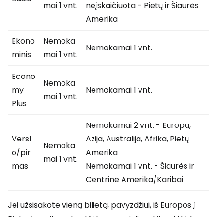
mai 1 vnt.
neįskaičiuota - Pietų ir Šiaurės
Amerika
Ekono
Nemoka
Nemokamai 1 vnt.
minis
mai 1 vnt.
Econo
Nemoka
my
Nemokamai 1 vnt.
mai 1 vnt.
Plus
Nemokamai 2 vnt. - Europa,
Versl
Azija, Australija, Afrika, Pietų
Nemoka
o/pir
Amerika
mai 1 vnt.
mas
Nemokamai 1 vnt. - Šiaurės ir
Centrinė Amerika/Karibai
Jei užsisakote vieną bilietą, pavyzdžiui, iš Europos į