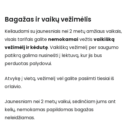
Bagažas ir vaikų vežimėlis
Keliaudami su jaunesniais nei 2 metų amžiaus vaikais,
visais tarifais galite
nemokamai
vežtis
vaikišką
vežimėlį ir kėdutę
. Vaikišką vežimėlį per saugumo
patikrą galima nusinešti į lėktuvą, kur jis bus
perduotas palydovui.
Atvykę į vietą, vežimėlį vėl galite pasiimti tiesiai iš
orlaivio.
Jaunesniam nei 2 metų vaikui, sėdinčiam jums ant
kelių, nemokamas papildomas bagažas
neleidžiamas.