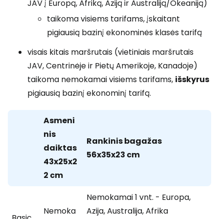
JAV į Europą, Afriką, Aziją ir Australiją/Okeaniją)
taikoma visiems tarifams, įskaitant
pigiausią bazinį ekonominės klasės tarifą
visais kitais maršrutais (vietiniais maršrutais
JAV, Centrinėje ir Pietų Amerikoje, Kanadoje)
taikoma nemokamai visiems tarifams,
išskyrus
pigiausią bazinį ekonominį tarifą.
Asmeni
nis
Rankinis bagažas
daiktas
56x35x23 cm
43x25x2
2 cm
Nemokamai 1 vnt. - Europa,
Nemoka
Azija, Australija, Afrika
Basic