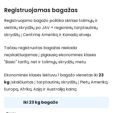
Registruojamas bagažas
Registruojamo bagažo politika skiriasi tolimųjų ir
vietinių skrydžių po JAV + regioninių tarptautinių
skrydžių į Centrinę Ameriką ir Kanadą atveju.
Tačiau registruotas bagažas niekada
neįskaičiuojamas į pigiausią ekonominės klasės
"Basic" tarifą, net ir tolimųjų skrydžių metu.
Ekonominės klasės lėktuvu 1 bagažo vienetas iki
23
kg
įskaičiuotas į tarptautinių skrydžių į Pietų Ameriką,
Europą, Afriką, Aziją ir Australiją kainą.
iki 23 kg bagažo