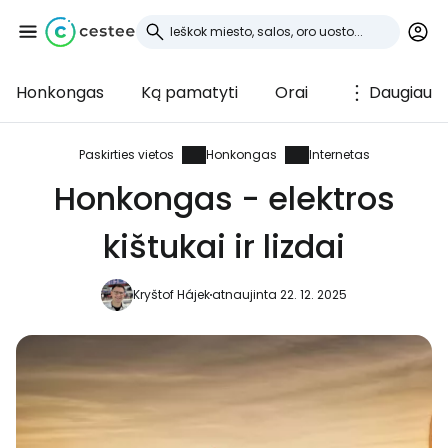
Honkongas
Ką pamatyti
Orai
Daugiau
Prisijunkite prie
Cestee
Paskirties vietos
Honkongas
Internetas
Honkongas - elektros
... pasaulinė kelionių bendruomenė
kištukai ir lizdai
Tęsti su Google
Kryštof Hájek
atnaujinta 22. 12. 2025
Tęsti su Facebook
Tęsti el. paštu