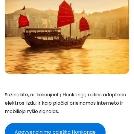
Sužinokite, ar keliaujant į Honkongą reikės adapterio
elektros lizdui ir kaip plačiai prieinamas interneto ir
mobiliojo ryšio signalas.
Apgyvendinimo paieška Honkonge