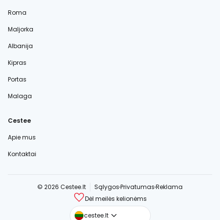
Roma
Maljorka
Albanija
Kipras
Portas
Malaga
Cestee
Apie mus
Kontaktai
© 2026 Cestee.lt
Sąlygos
Privatumas
Reklama
Dėl meilės kelionėms
cestee.com
cestee.lt