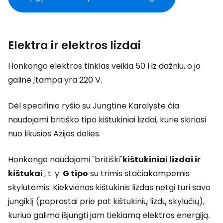
Elektra ir elektros lizdai
Honkongo elektros tinklas veikia 50 Hz dažniu, o jo
galinė įtampa yra 220 V.
Dėl specifinio ryšio su Jungtine Karalyste čia
naudojami britiško tipo kištukiniai lizdai, kurie skiriasi
nuo likusios Azijos dalies.
Honkonge naudojami "britiški"
kištukiniai lizdai ir
kištukai
, t. y.
G tipo
su trimis stačiakampėmis
skylutėmis. Kiekvienas kištukinis lizdas netgi turi savo
jungiklį (paprastai prie pat kištukinių lizdų skylučių),
kuriuo galima išjungti jam tiekiamą elektros energiją.