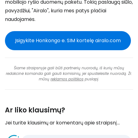
mobiliojo ryšio duomenų paketu. Tokią paslaugą siūlo,
pavyzdžiui, "Airalo", kuria mes patys plačiai
naudojamės.
Įsigykite Honkongo e. SIM kortelę airalo.com
Šiame straipsnyje gali būti partnerių nuorodų, iš kurių mūsų
redakcinė komanda gali gauti komisinių, jei spustelėsite nuorodą. Žr.
mūsų
reklamos politikos
puslapį.
Ar liko klausimų?
Jei turite klausimų ar komentarų apie straipsnį...