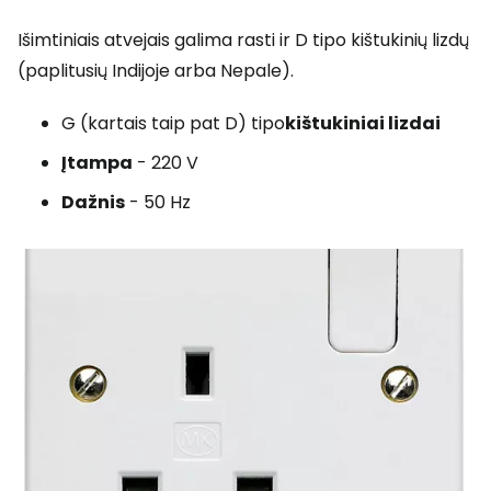
Išimtiniais atvejais galima rasti ir D tipo kištukinių lizdų
(paplitusių Indijoje arba Nepale).
G (kartais taip pat D) tipo
kištukiniai lizdai
Įtampa
- 220 V
Dažnis
- 50 Hz