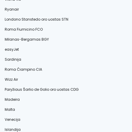
Ryanair
Londono Stanstedo oro uostas STN
Roma Fiumicino FCO
Milanas-Bergamas BGY
easyJet
Sardinija
Roma Čiampino CIA
Wizz Air
Paryžiaus Šarlio de Golio oro uostas CDG
Madeira
Malta
Venecija
Islandija