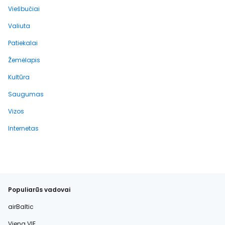
Viešbučiai
Valiuta
Patiekalai
Žemėlapis
Kultūra
Saugumas
Vizos
Internetas
Populiarūs vadovai
airBaltic
Viena VIE