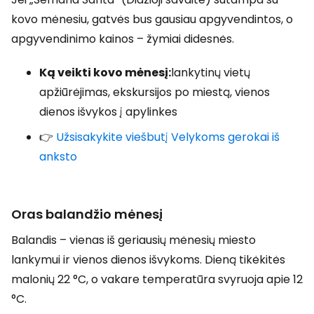
kovo mėnesiu, gatvės bus gausiau apgyvendintos, o
apgyvendinimo kainos – žymiai didesnės.
Ką veikti kovo mėnesį:
lankytinų vietų
apžiūrėjimas, ekskursijos po miestą, vienos
dienos išvykos į apylinkes
👉
Užsisakykite viešbutį Velykoms gerokai iš
anksto
Oras balandžio mėnesį
Balandis – vienas iš geriausių mėnesių miesto
lankymui ir vienos dienos išvykoms. Dieną tikėkitės
malonių 22 °C, o vakare temperatūra svyruoja apie 12
°C.