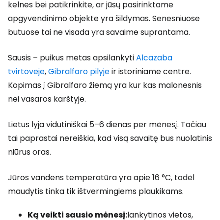
kelnes bei patikrinkite, ar jūsų pasirinktame
apgyvendinimo objekte yra šildymas. Senesniuose
butuose tai ne visada yra savaime suprantama.
Sausis – puikus metas apsilankyti
Alcazaba
tvirtovėje
,
Gibralfaro pilyje
ir istoriniame centre.
Kopimas į Gibralfaro žiemą yra kur kas malonesnis
nei vasaros karštyje.
Lietus lyja vidutiniškai 5–6 dienas per mėnesį. Tačiau
tai paprastai nereiškia, kad visą savaitę bus nuolatinis
niūrus oras.
Jūros vandens temperatūra yra apie 16 °C, todėl
maudytis tinka tik ištvermingiems plaukikams.
Ką veikti sausio mėnesį:
lankytinos vietos,