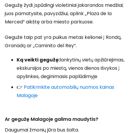
Gegužę žydi įspūdingi violetiniai jakarandos medžiai;
juos pamatysite, pavyzdžiui, aplink „Plaza de la
Merced“ aikštę arba miesto parkuose.
Gegužė taip pat yra puikus metas kelionei į Rondą,
Granadą ar „Caminito del Rey“.
Ką veikti gegužę:
lankytinų vietų apžiūrėjimas,
ekskursijos po miestą, vienos dienos išvykos į
apylinkes, deginimasis paplūdimyje
👉
Patikrinkite automobilių nuomos kainas
Malagoje
Ar gegužę Malagoje galima maudytis?
Daugumai žmonių jūra bus šalta.