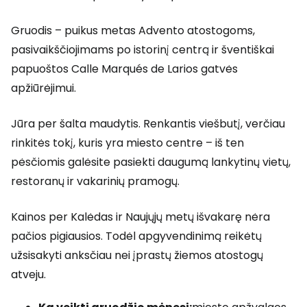
Gruodis – puikus metas Advento atostogoms,
pasivaikščiojimams po istorinį centrą ir šventiškai
papuoštos Calle Marqués de Larios gatvės
apžiūrėjimui.
Jūra per šalta maudytis. Renkantis viešbutį, verčiau
rinkitės tokį, kuris yra miesto centre – iš ten
pėsčiomis galėsite pasiekti daugumą lankytinų vietų,
restoranų ir vakarinių pramogų.
Kainos per Kalėdas ir Naujųjų metų išvakarę nėra
pačios pigiausios. Todėl apgyvendinimą reikėtų
užsisakyti anksčiau nei įprastų žiemos atostogų
atveju.