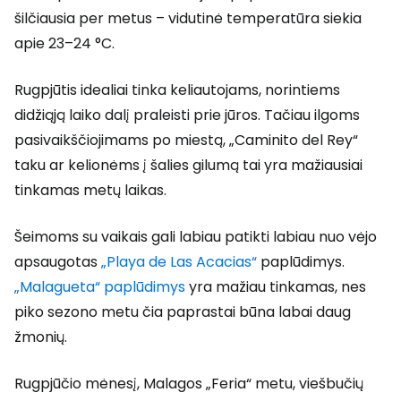
šilčiausia per metus – vidutinė temperatūra siekia
apie 23–24 °C.
Rugpjūtis idealiai tinka keliautojams, norintiems
didžiąją laiko dalį praleisti prie jūros. Tačiau ilgoms
pasivaikščiojimams po miestą, „Caminito del Rey“
taku ar kelionėms į šalies gilumą tai yra mažiausiai
tinkamas metų laikas.
Šeimoms su vaikais gali labiau patikti labiau nuo vėjo
apsaugotas
„Playa de Las Acacias“
paplūdimys.
„Malagueta“ paplūdimys
yra mažiau tinkamas, nes
piko sezono metu čia paprastai būna labai daug
žmonių.
Rugpjūčio mėnesį, Malagos „Feria“ metu, viešbučių