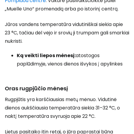
Pompidou centre
. Vakare pasivaikščiokite palei
„Muelle Uno“ promenadą arba po istorinį centrą.
Jūros vandens temperatūra vidutiniškai siekia apie
23 °C, tačiau dėl vėjo ir srovių ji trumpam gali smarkiai
nukristi.
Ką veikti liepos mėnesį:
atostogos
paplūdimyje, vienos dienos išvykos į apylinkes
Oras rugpjūčio mėnesį
Rugpjūtis yra karščiausias metų mėnuo. Vidutinė
dienos aukščiausia temperatūra siekia 31–32 °C, o
naktį temperatūra svyruoja apie 22 °C.
Lietus pasitaiko itin retai, o jūra paprastai būna