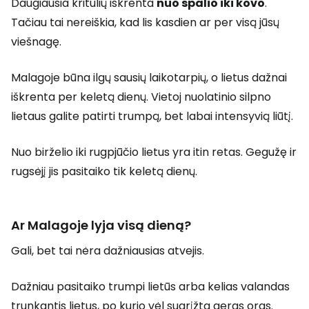
Daugiausia kritulių iškrenta
nuo spalio iki kovo
.
Tačiau tai nereiškia, kad lis kasdien ar per visą jūsų
viešnagę.
Malagoje būna ilgų sausių laikotarpių, o lietus dažnai
iškrenta per keletą dienų. Vietoj nuolatinio silpno
lietaus galite patirti trumpą, bet labai intensyvią liūtį.
Nuo birželio iki rugpjūčio lietus yra itin retas. Gegužę ir
rugsėjį jis pasitaiko tik keletą dienų.
Ar Malagoje lyja visą dieną?
Gali, bet tai nėra dažniausias atvejis.
Dažniau pasitaiko trumpi lietūs arba kelias valandas
trunkantis lietus, po kurio vėl sugrįžta geras oras.