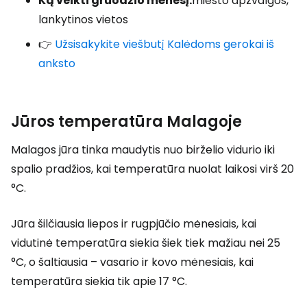
Ką veikti gruodžio mėnesį:
miesto apžvalgos,
lankytinos vietos
👉
Užsisakykite viešbutį Kalėdoms gerokai iš
anksto
Jūros temperatūra Malagoje
Malagos jūra tinka maudytis nuo birželio vidurio iki
spalio pradžios, kai temperatūra nuolat laikosi virš 20
°C.
Jūra šilčiausia liepos ir rugpjūčio mėnesiais, kai
vidutinė temperatūra siekia šiek tiek mažiau nei 25
°C, o šaltiausia – vasario ir kovo mėnesiais, kai
temperatūra siekia tik apie 17 °C.