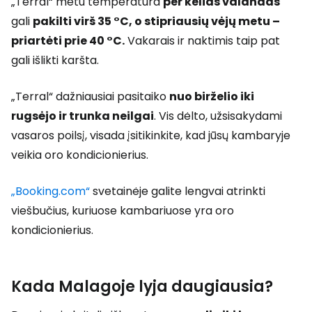
„Terral“ metu temperatūra
per kelias valandas
gali
pakilti virš 35 °C, o stipriausių vėjų metu –
priartėti prie 40 °C.
Vakarais ir naktimis taip pat
gali išlikti karšta.
„Terral“ dažniausiai pasitaiko
nuo birželio iki
rugsėjo ir trunka neilgai
. Vis dėlto, užsisakydami
vasaros poilsį, visada įsitikinkite, kad jūsų kambaryje
veikia oro kondicionierius.
„Booking.com“
svetainėje galite lengvai atrinkti
viešbučius, kuriuose kambariuose yra oro
kondicionierius.
Kada Malagoje lyja daugiausia?