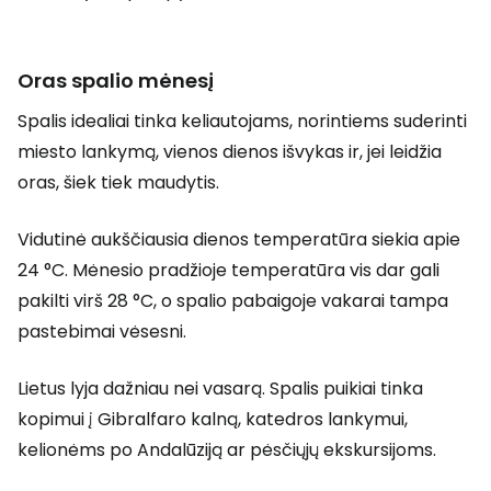
Oras spalio mėnesį
Spalis idealiai tinka keliautojams, norintiems suderinti
miesto lankymą, vienos dienos išvykas ir, jei leidžia
oras, šiek tiek maudytis.
Vidutinė aukščiausia dienos temperatūra siekia apie
24 °C. Mėnesio pradžioje temperatūra vis dar gali
pakilti virš 28 °C, o spalio pabaigoje vakarai tampa
pastebimai vėsesni.
Lietus lyja dažniau nei vasarą. Spalis puikiai tinka
kopimui į Gibralfaro kalną, katedros lankymui,
kelionėms po Andalūziją ar pėsčiųjų ekskursijoms.