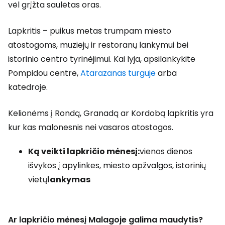
vėl grįžta saulėtas oras.
Lapkritis – puikus metas trumpam miesto
atostogoms, muziejų ir restoranų lankymui bei
istorinio centro tyrinėjimui. Kai lyja, apsilankykite
Pompidou centre,
Atarazanas turguje
arba
katedroje.
Kelionėms į Rondą, Granadą ar Kordobą lapkritis yra
kur kas malonesnis nei vasaros atostogos.
Ką veikti lapkričio mėnesį:
vienos dienos
išvykos į apylinkes, miesto apžvalgos, istorinių
vietų
lankymas
Ar lapkričio mėnesį Malagoje galima maudytis?