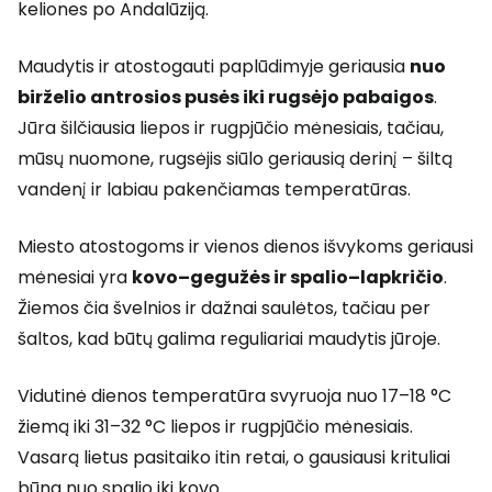
keliones po Andalūziją.
Maudytis ir atostogauti paplūdimyje geriausia
nuo
birželio antrosios pusės iki rugsėjo pabaigos
.
Jūra šilčiausia liepos ir rugpjūčio mėnesiais, tačiau,
mūsų nuomone, rugsėjis siūlo geriausią derinį – šiltą
vandenį ir labiau pakenčiamas temperatūras.
Miesto atostogoms ir vienos dienos išvykoms geriausi
mėnesiai yra
kovo–gegužės ir spalio–lapkričio
.
Žiemos čia švelnios ir dažnai saulėtos, tačiau per
šaltos, kad būtų galima reguliariai maudytis jūroje.
Vidutinė dienos temperatūra svyruoja nuo 17–18 °C
žiemą iki 31–32 °C liepos ir rugpjūčio mėnesiais.
Vasarą lietus pasitaiko itin retai, o gausiausi krituliai
būna nuo spalio iki kovo.