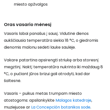
miesto apžvalgos
Oras vasario mėnesį
Vasaris labai panašus į sausį. Vidutinė dienos
aukščiausia temperatūra siekia 18 °C, o giedromis
dienomis malonu sėdėti lauke saulėje.
Vakare patartina apsirengti striukę arba storesnį
megztinį. Naktį temperatūra nukrinta iki maždaug 8
°C, o pučiant jūros brizui gali atrodyti, kad dar
šaltesnė.
Vasaris – puikus metas trumpam miesto
atostogoms: apsilankykite
Malagos katedroje
,
muziejuose ar
La Concepción botanikos sode
.