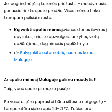
Jei pagrindinė jūsų kelionės priežastis – maudymasis,
geriausia rinktis spalio pradžią. Visas mėnuo tinka
trumpam poilsiui mieste.
Ką veikti spalio mėnesį:
vienos dienos išvykos į
apylinkes, miesto apžvalgos, lankytinų vietų
apžiūrėjimas, deginimasis paplūdimyje
👉
Palyginkite automobilių nuomos kainas
Malagoje
Ar spalio mėnesį Malagoje galima maudytis?
Taip, ypač spalio pirmojoje pusėje.
Po vasaros jūra paprastai būna šiltesnė nei gegužę –
temperatūra siekia apie 20–21 °C. Tačiau oro