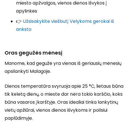
miesto apžvalgos, vienos dienos išvykos į
apylinkes
👉
Užsisakykite viešbutį Velykoms gerokai iš
anksto
Oras gegužės mėnesį
Manome, kad gegužė yra vienas iš geriausių mėnesių
apsilankyti Malagoje.
Dienos temperatūra svyruoja apie 25 °C, lietaus būna
tik keletą dienų, o mieste dar nėra tokio karščio, koks
būna vasaros įkarštyje. Oras idealiai tinka lankytinų
vietų apžiūrai, vienos dienos išvykoms ir poilsiui
paplūdimyje.