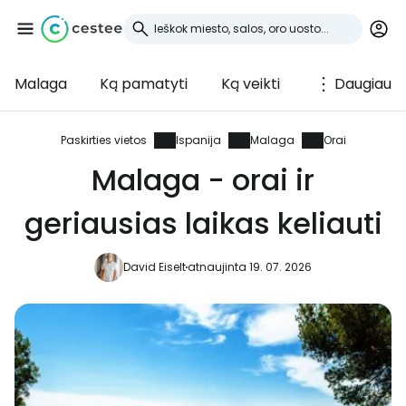
Malaga
Ką pamatyti
Ką veikti
Daugiau
Prisijunkite prie
Cestee
Paskirties vietos
Ispanija
Malaga
Orai
Malaga - orai ir
... pasaulinė kelionių bendruomenė
geriausias laikas keliauti
Tęsti su Google
David Eiselt
atnaujinta 19. 07. 2026
Tęsti su Facebook
Tęsti el. paštu