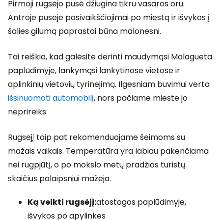
Pirmoji rugsėjo pusė džiugina tikru vasaros oru.
Antroje pusėje pasivaikščiojimai po miestą ir išvykos į
šalies gilumą paprastai būna malonesni.
Tai reiškia, kad galėsite derinti maudymąsi Malagueta
paplūdimyje, lankymąsi lankytinose vietose ir
aplinkinių vietovių tyrinėjimą. Ilgesniam buvimui verta
išsinuomoti automobilį
, nors pačiame mieste jo
neprireiks.
Rugsėjį taip pat rekomenduojame šeimoms su
mažais vaikais. Temperatūra yra labiau pakenčiama
nei rugpjūtį, o po mokslo metų pradžios turistų
skaičius palaipsniui mažėja.
Ką veikti rugsėjį:
atostogos paplūdimyje,
išvykos po apylinkes