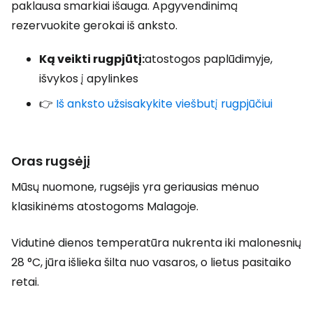
paklausa smarkiai išauga. Apgyvendinimą
rezervuokite gerokai iš anksto.
Ką veikti rugpjūtį:
atostogos paplūdimyje,
išvykos į apylinkes
👉
Iš anksto užsisakykite viešbutį rugpjūčiui
Oras rugsėjį
Mūsų nuomone, rugsėjis yra geriausias mėnuo
klasikinėms atostogoms Malagoje.
Vidutinė dienos temperatūra nukrenta iki malonesnių
28 °C, jūra išlieka šilta nuo vasaros, o lietus pasitaiko
retai.