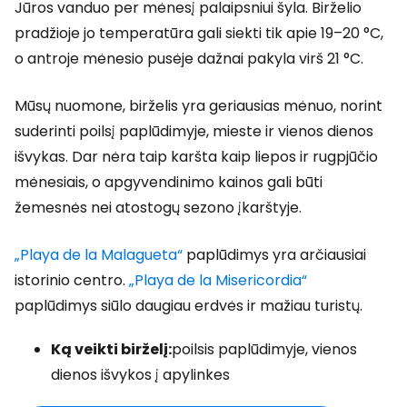
Jūros vanduo per mėnesį palaipsniui šyla. Birželio
pradžioje jo temperatūra gali siekti tik apie 19–20 °C,
o antroje mėnesio pusėje dažnai pakyla virš 21 °C.
Mūsų nuomone, birželis yra geriausias mėnuo, norint
suderinti poilsį paplūdimyje, mieste ir vienos dienos
išvykas. Dar nėra taip karšta kaip liepos ir rugpjūčio
mėnesiais, o apgyvendinimo kainos gali būti
žemesnės nei atostogų sezono įkarštyje.
„Playa de la Malagueta“
paplūdimys yra arčiausiai
istorinio centro.
„Playa de la Misericordia“
paplūdimys siūlo daugiau erdvės ir mažiau turistų.
Ką veikti birželį:
poilsis paplūdimyje, vienos
dienos išvykos į apylinkes