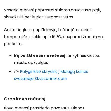
Vasario mėnesį paprastai siūloma daugiausia pigių
skrydžių iš bet kurios Europos vietos
Galite degintis paplūdimyje, tačiau jūra, kurios
temperatūra siekia apie 16 °C, daugumai žmonių yra
per šalta.
Ką veikti vasario mėnesį:
lankytinos vietos,
miesto apžvalgos
👉
Palyginkite skrydžių į Malagą kainas
svetainėje Skyscanner.com
Oras kovo mėnesį
Kovo mėnesį prasideda pavasaris. Dienos