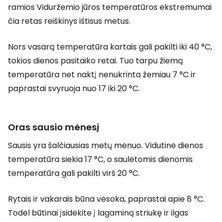
ramios Viduržemio jūros temperatūros ekstremumai
čia retas reiškinys ištisus metus.
Nors vasarą temperatūra kartais gali pakilti iki 40 °C,
tokios dienos pasitaiko retai. Tuo tarpu žiemą
temperatūra net naktį nenukrinta žemiau 7 °C ir
paprastai svyruoja nuo 17 iki 20 °C.
Oras sausio mėnesį
Sausis yra šalčiausias metų mėnuo. Vidutinė dienos
temperatūra siekia 17 °C, o saulėtomis dienomis
temperatūra gali pakilti virš 20 °C.
Rytais ir vakarais būna vėsoka, paprastai apie 8 °C.
Todėl būtinai įsidėkite į lagaminą striukę ir ilgas