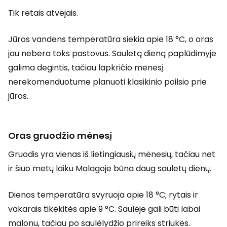
Tik retais atvejais.
Jūros vandens temperatūra siekia apie 18 °C, o oras
jau nebėra toks pastovus. Saulėtą dieną paplūdimyje
galima degintis, tačiau lapkričio mėnesį
nerekomenduotume planuoti klasikinio poilsio prie
jūros.
Oras gruodžio mėnesį
Gruodis yra vienas iš lietingiausių mėnesių, tačiau net
ir šiuo metų laiku Malagoje būna daug saulėtų dienų.
Dienos temperatūra svyruoja apie 18 °C; rytais ir
vakarais tikėkitės apie 9 °C. Saulėje gali būti labai
malonu, tačiau po saulėlydžio prireiks striukės.