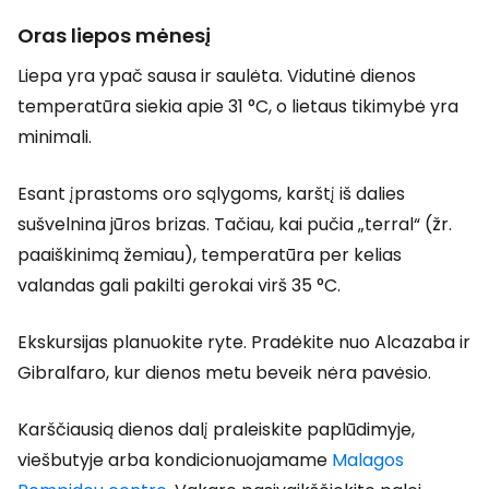
Oras liepos mėnesį
Liepa yra ypač sausa ir saulėta. Vidutinė dienos
temperatūra siekia apie 31 °C, o lietaus tikimybė yra
minimali.
Esant įprastoms oro sąlygoms, karštį iš dalies
sušvelnina jūros brizas. Tačiau, kai pučia „terral“ (žr.
paaiškinimą žemiau), temperatūra per kelias
valandas gali pakilti gerokai virš 35 °C.
Ekskursijas planuokite ryte. Pradėkite nuo Alcazaba ir
Gibralfaro, kur dienos metu beveik nėra pavėsio.
Karščiausią dienos dalį praleiskite paplūdimyje,
viešbutyje arba kondicionuojamame
Malagos