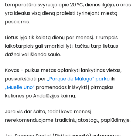
temperatūra svyruoja apie 20 °C, dienos ilgėja, o oras
yra idealus visą dieną praleisti tyrinėjant miestą
pėsčiomis.
Lietus lyja tik keletą dienų per mėnesį. Trumpais
laikotarpiais gali smarkiai lyti, tačiau tarp lietaus
dažnai vėl išlenda saulė.
Kovas – puikus metas aplankyti lankytinas vietas,
pasivaikščioti per
„Parque de Málaga“ parką
iki
„Muelle Uno“
promenados ir išvykti į pirmąsias
keliones po Andalūzijos kaimą.
Jūra vis dar šalta, todėl kovo mėnesį
nerekomenduojame tradicinių atostogų paplūdimyje.
Jei „Semana Santa“ (Didžioji savaitė) sutampa su