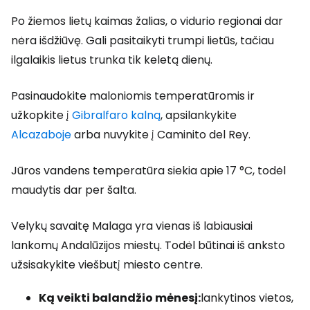
Po žiemos lietų kaimas žalias, o vidurio regionai dar
nėra išdžiūvę. Gali pasitaikyti trumpi lietūs, tačiau
ilgalaikis lietus trunka tik keletą dienų.
Pasinaudokite maloniomis temperatūromis ir
užkopkite į
Gibralfaro kalną
, apsilankykite
Alcazaboje
arba nuvykite į Caminito del Rey.
Jūros vandens temperatūra siekia apie 17 °C, todėl
maudytis dar per šalta.
Velykų savaitę Malaga yra vienas iš labiausiai
lankomų Andalūzijos miestų. Todėl būtinai iš anksto
užsisakykite viešbutį miesto centre.
Ką veikti balandžio mėnesį:
lankytinos vietos,