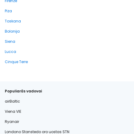
Firenze
Piza
Toskana
Bolonija
Siena
Lucca
Cinque Terre
Populiarūs vadovai
airBaltic
Viena VIE
Ryanair
Londono Stanstedo oro uostas STN