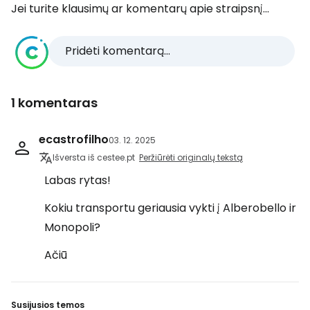
Jei turite klausimų ar komentarų apie straipsnį...
Pridėti komentarą...
1 komentaras
ecastrofilho
03. 12. 2025
Išversta iš cestee.pt
Peržiūrėti originalų tekstą
Labas rytas!
Kokiu transportu geriausia vykti į Alberobello ir
Monopoli?
Ačiū
Susijusios temos