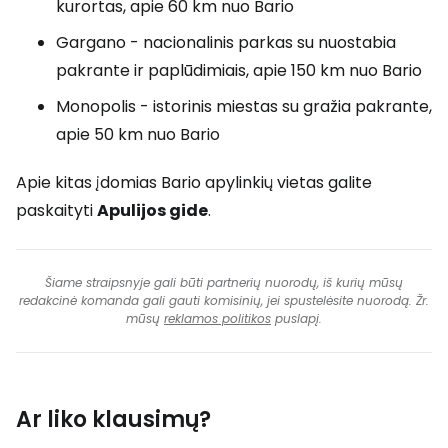
kurortas, apie 60 km nuo Bario
Gargano - nacionalinis parkas su nuostabia
pakrante ir paplūdimiais, apie 150 km nuo Bario
Monopolis - istorinis miestas su gražia pakrante,
apie 50 km nuo Bario
Apie kitas įdomias Bario apylinkių vietas galite
paskaityti
Apulijos gide
.
Šiame straipsnyje gali būti partnerių nuorodų, iš kurių mūsų
redakcinė komanda gali gauti komisinių, jei spustelėsite nuorodą. Žr.
mūsų
reklamos politikos
puslapį.
Ar liko klausimų?