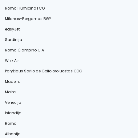
Roma Fiumicino FCO
Milanas-Bergamas BGY
easyJet
Sardinija
Roma Čiampino CIA
Wizz Air
Paryžiaus Šarlio de Golio oro uostas CDG
Madeira
Malta
Venecija
Islandija
Roma
Albanija