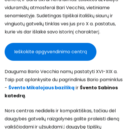
viduramžių atmosferai Bari Vecchia, vietiniame
senamiestyje. Sudėtingas tipiškai itališkų siaurų ir
vingiuotų gatvelių tinklas ves jus pro X a. pastatus,
kurie vis dar išlaikė savo istorinį charakterį.
Ieškokite apgyvendinimo centrą
Dauguma Bario Vecchia namų pastatyti XVI-XIX a.
Taip pat aplankysite du pagrindinius Bario paminklus
-
Švento Mikalojaus baziliką
ir
Švento Sabinos
katedrą
.
Nors centras nedidelis ir kompaktiškas, tačiau dėl
daugybės gatvelių raizgalynės galite praleisti dieną
vaikščiodami ir užsukdami į daugybę tipiškų