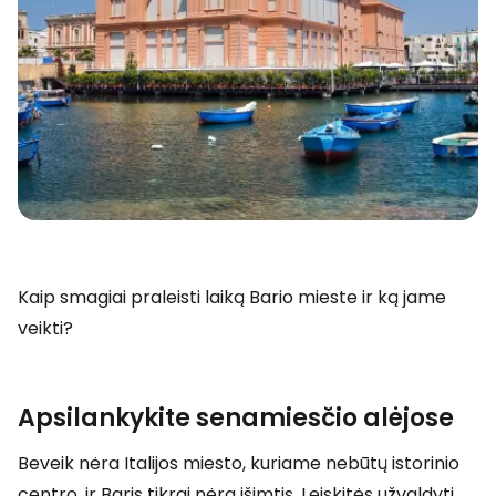
Kaip smagiai praleisti laiką Bario mieste ir ką jame
veikti?
Apsilankykite senamiesčio alėjose
Beveik nėra Italijos miesto, kuriame nebūtų istorinio
centro, ir Baris tikrai nėra išimtis. Leiskitės užvaldyti