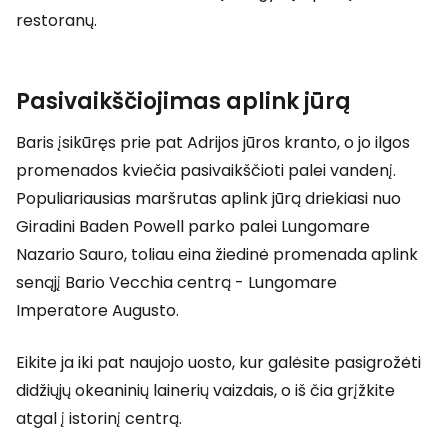
restoranų.
Pasivaikščiojimas aplink jūrą
Baris įsikūręs prie pat Adrijos jūros kranto, o jo ilgos
promenados kviečia pasivaikščioti palei vandenį.
Populiariausias maršrutas aplink jūrą driekiasi nuo
Giradini Baden Powell parko palei Lungomare
Nazario Sauro, toliau eina žiedinė promenada aplink
senąjį Bario Vecchia centrą - Lungomare
Imperatore Augusto.
Eikite ja iki pat naujojo uosto, kur galėsite pasigrožėti
didžiųjų okeaninių lainerių vaizdais, o iš čia grįžkite
atgal į istorinį centrą.