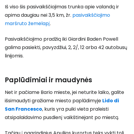
Iš viso šis pasivaikščiojimas trunka apie valandą ir
apima daugiau nei 3,5 km, žr.
pasivaikščiojimo
maršruto žemėlapį
.
Pasivaikščiojimo pradžią iki Giardini Baden Powell
galima pasiekti, pavyzdžiui, 2, 2/, 12 arba 42 autobusų
linijomis.
Paplūdimiai ir maudynės
Net ir pačiame Bario mieste, jei neturite laiko, galite
išsimaudyti gražiame miesto paplūdimyje
Lido di
San Francesco
, kuris yra puiki vieta praleisti
atsipalaidavimo pusdienį vaikštinėjant po miestą.
Tačiau į pagrindinius Apulijos kurortus teks vykti toli