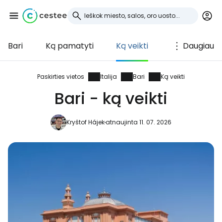
Bari
Ką pamatyti
Ką veikti
Daugiau
Prisijunkite prie
Cestee
Paskirties vietos
Italija
Bari
Ką veikti
Bari - ką veikti
... pasaulinė kelionių bendruomenė
Kryštof Hájek
atnaujinta 11. 07. 2026
Tęsti su Google
Tęsti su Facebook
Tęsti el. paštu