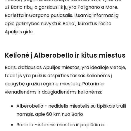
už Bario ribų, o garsiausi iš jų yra Polignano a Mare,
Barletta ir Gargano pusiasalis. Išsamią informaciją
apie galimybes nuvykti iš Bario į kurortus rasite
Apulijos gide.
Kelionė į Alberobello ir kitus miestus
Baris, didžiausias Apulijos miestas, yra idealioje vietoje,
todėl jis yra puikus atspirties taškas kelionėms į
daugybę gražių regiono miestelių. Patarimai
vienadienėms ir daugiadienėms kelionėms:
Alberobello - nedidelis miestelis su tipiškais trulli
namais, apie 60 km nuo Bario
Barleta - istorinis miestas ir paplūdimio