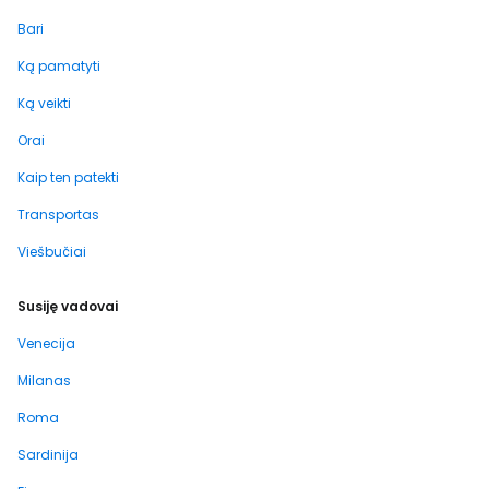
Bari
Ką pamatyti
Ką veikti
Orai
Kaip ten patekti
Transportas
Viešbučiai
Susiję vadovai
Venecija
Milanas
Roma
Sardinija