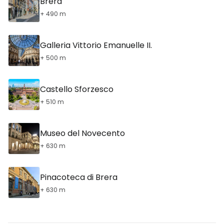
Brera
+ 490 m
Galleria Vittorio Emanuelle II.
+ 500 m
Castello Sforzesco
+ 510 m
Museo del Novecento
+ 630 m
Pinacoteca di Brera
+ 630 m