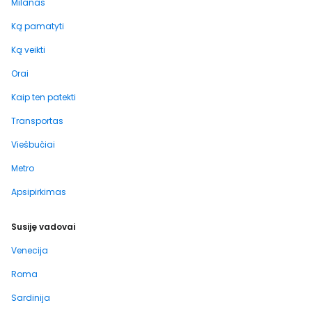
Milanas
Ką pamatyti
Ką veikti
Orai
Kaip ten patekti
Transportas
Viešbučiai
Metro
Apsipirkimas
Susiję vadovai
Venecija
Roma
Sardinija