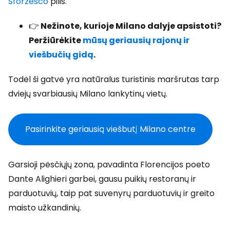
Sforzesco
pilis.
👉
Nežinote, kurioje Milano dalyje apsistoti?
Peržiūrėkite
mūsų geriausių rajonų ir
viešbučių gidą
.
Todėl ši gatvė yra natūralus turistinis maršrutas tarp
dviejų svarbiausių Milano lankytinų vietų.
Pasirinkite geriausią viešbutį Milano centre
Garsioji pėsčiųjų zona, pavadinta Florencijos poeto
Dante Alighieri garbei, gausu puikių restoranų ir
parduotuvių, taip pat suvenyrų parduotuvių ir greito
maisto užkandinių.