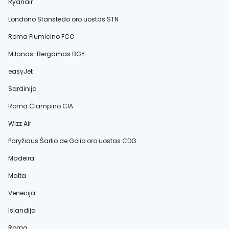
Ryanair
Londono Stanstedo oro uostas STN
Roma Fiumicino FCO
Milanas-Bergamas BGY
easyJet
Sardinija
Roma Čiampino CIA
Wizz Air
Paryžiaus Šarlio de Golio oro uostas CDG
Madeira
Malta
Venecija
Islandija
Roma