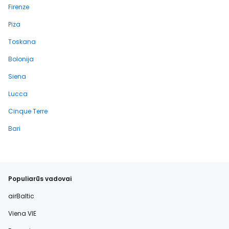
Firenze
Piza
Toskana
Bolonija
Siena
Lucca
Cinque Terre
Bari
Populiarūs vadovai
airBaltic
Viena VIE