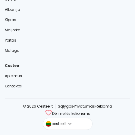
Albanija
Kipras
Maljorka
Portas
Malaga
Cestee
Apie mus
Kontaktai
© 2026 Cestee.lt
Sąlygos
Privatumas
Reklama
Dėl meilės kelionėms
cestee.com
cestee.lt
cestee.sk