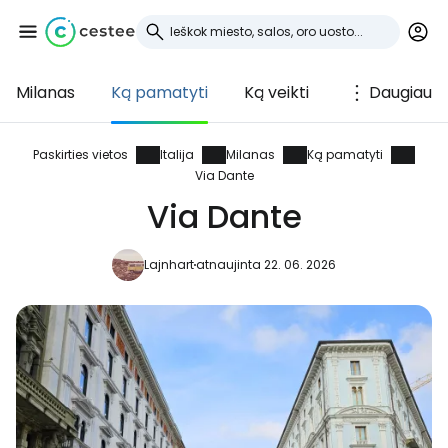
Milanas
Ką pamatyti
Ką veikti
Daugiau
Prisijunkite prie
Cestee
Paskirties vietos
Italija
Milanas
Ką pamatyti
Via Dante
... pasaulinė kelionių bendruomenė
Via Dante
Lajnhart
atnaujinta 22. 06. 2026
Tęsti su Google
Tęsti su Facebook
Tęsti el. paštu