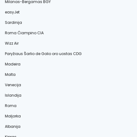
Milanas-Bergamas BGY
easyJet
Sardinija
Roma Čiampino CIA
Wizz Air
Paryžiaus Šarlio de Golio oro uostas CDG
Madeira
Malta
Venecija
Islandija
Roma
Maljorka
Albanija
Kipras