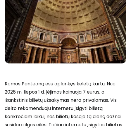
Romos Panteoną esu aplankęs keletą kartų. Nuo
2026 m. liepos 1 d. įėjimas kainuoja 7 eurus, o
išankstinis bilietų užsakymas nėra privalomas. Vis
dėlto rekomenduoju internetu įsigyti bilietą
konkrečiam laikui, nes bilietų kasoje tą dieną dažnai
susidaro ilgos eilės. Tačiau internetu įsigytas bilietas