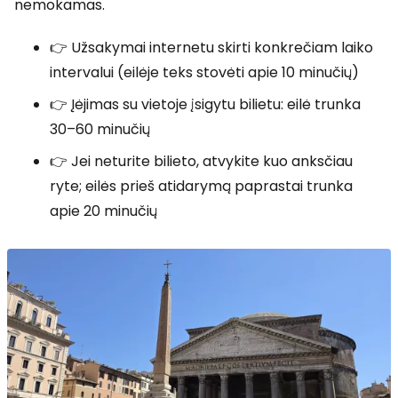
nemokamas.
👉 Užsakymai internetu skirti konkrečiam laiko
intervalui (eilėje teks stovėti apie 10 minučių)
👉 Įėjimas su vietoje įsigytu bilietu: eilė trunka
30–60 minučių
👉 Jei neturite bilieto, atvykite kuo anksčiau
ryte; eilės prieš atidarymą paprastai trunka
apie 20 minučių