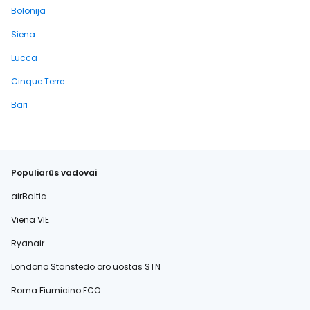
Bolonija
Siena
Lucca
Cinque Terre
Bari
Populiarūs vadovai
airBaltic
Viena VIE
Ryanair
Londono Stanstedo oro uostas STN
Roma Fiumicino FCO