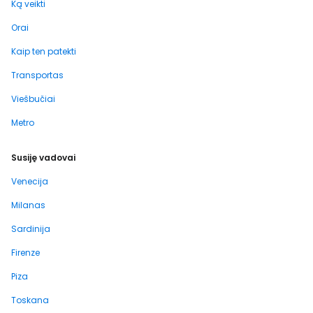
Ką veikti
Orai
Kaip ten patekti
Transportas
Viešbučiai
Metro
Susiję vadovai
Venecija
Milanas
Sardinija
Firenze
Piza
Toskana