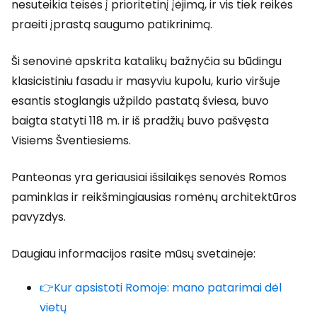
nesuteikia teisės į prioritetinį įėjimą, ir vis tiek reikės
praeiti įprastą saugumo patikrinimą.
Ši senovinė apskrita katalikų bažnyčia su būdingu
klasicistiniu fasadu ir masyviu kupolu, kurio viršuje
esantis stoglangis užpildo pastatą šviesa, buvo
baigta statyti 118 m. ir iš pradžių buvo pašvęsta
Visiems Šventiesiems.
Panteonas yra geriausiai išsilaikęs senovės Romos
paminklas ir reikšmingiausias romėnų architektūros
pavyzdys.
Daugiau informacijos rasite mūsų svetainėje:
👉Kur apsistoti Romoje: mano patarimai dėl
vietų