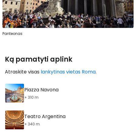
Panteonas
Ką pamatyti aplink
Atraskite visas
lankytinas vietas Roma
.
Piazza Navona
+ 310 m
Teatro Argentina
+ 340 m