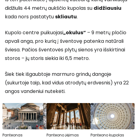
didžiulis 44 metrų aukščio kupolas su
didžiausiu
kada nors pastatytu
skliautu
.
Kupolo centre puikuojasi
„okulus“
– 9 metrų pločio
apvali anga, pro kurią į šventovę patenka natūrali
šviesa. Pačios šventovės plytų sienos yra išskirtinai
storos – jų storis siekia iki 6,5 metro.
Šiek tiek išgaubtoje marmuro grindų dangoje
(sukurtoje taip, kad vidus atrodytų erdvesnis) yra 22
angos vandeniui nutekėti.
Panteonas
Panteono įėjimas
Panteono kupolas