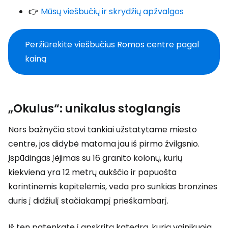
👉
Mūsų viešbučių ir skrydžių apžvalgos
Peržiūrėkite viešbučius Romos centre pagal
kainą
„Okulus“: unikalus stoglangis
Nors bažnyčia stovi tankiai užstatytame miesto
centre, jos didybė matoma jau iš pirmo žvilgsnio.
Įspūdingas įėjimas su 16 granito kolonų, kurių
kiekviena yra 12 metrų aukščio ir papuošta
korintinėmis kapitelėmis, veda pro sunkias bronzines
duris į didžiulį stačiakampį prieškambarį.
Iš ten patenkate į apskritą katedrą, kurią vainikuoja