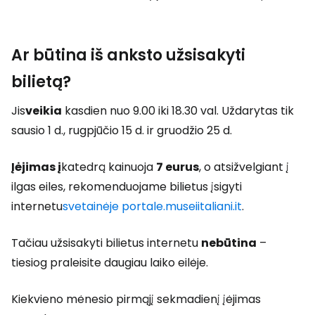
Ar būtina iš anksto užsisakyti
bilietą?
Jis
veikia
kasdien nuo 9.00 iki 18.30 val. Uždarytas tik
sausio 1 d., rugpjūčio 15 d. ir gruodžio 25 d.
Įėjimas į
katedrą kainuoja
7 eurus
, o atsižvelgiant į
ilgas eiles, rekomenduojame bilietus įsigyti
internetu
svetainėje portale.museiitaliani.it
.
Tačiau užsisakyti bilietus internetu
nebūtina
–
tiesiog praleisite daugiau laiko eilėje.
Kiekvieno mėnesio pirmąjį sekmadienį įėjimas