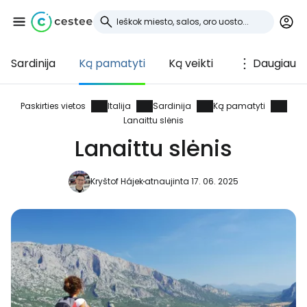
Sardinija
Ką pamatyti
Ką veikti
Daugiau
Prisijunkite prie
Cestee
Paskirties vietos
Italija
Sardinija
Ką pamatyti
Lanaittu slėnis
... pasaulinė kelionių bendruomenė
Lanaittu slėnis
Kryštof Hájek
atnaujinta 17. 06. 2025
Tęsti su Google
Tęsti su Facebook
Tęsti el. paštu