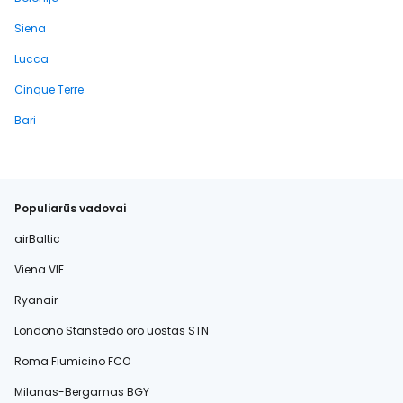
Siena
Lucca
Cinque Terre
Bari
Populiarūs vadovai
airBaltic
Viena VIE
Ryanair
Londono Stanstedo oro uostas STN
Roma Fiumicino FCO
Milanas-Bergamas BGY