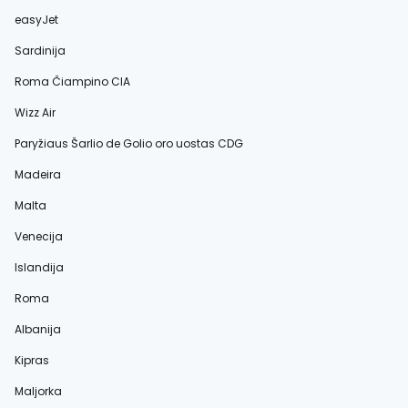
easyJet
Sardinija
Roma Čiampino CIA
Wizz Air
Paryžiaus Šarlio de Golio oro uostas CDG
Madeira
Malta
Venecija
Islandija
Roma
Albanija
Kipras
Maljorka