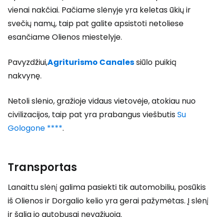
vienai nakčiai. Pačiame slėnyje yra keletas ūkių ir
svečių namų, taip pat galite apsistoti netoliese
esančiame Olienos miestelyje.
Pavyzdžiui,
Agriturismo Canales
siūlo puikią
nakvynę.
Netoli slėnio, gražioje vidaus vietovėje, atokiau nuo
civilizacijos, taip pat yra prabangus viešbutis
Su
Gologone ****
.
Transportas
Lanaittu slėnį galima pasiekti tik automobiliu, posūkis
iš Olienos ir Dorgalio kelio yra gerai pažymėtas. Į slėnį
ir šalia jo autobusai nevažiuoja.