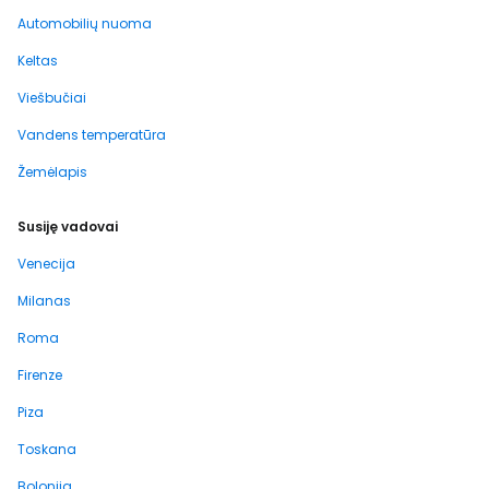
Automobilių nuoma
Keltas
Viešbučiai
Vandens temperatūra
Žemėlapis
Susiję vadovai
Venecija
Milanas
Roma
Firenze
Piza
Toskana
Bolonija