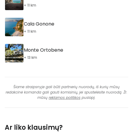
+ 11 km
Cala Gonone
+ 11 km
Monte Ortobene
+ 13 km
Šiame straipsnyje gali būti partnerių nuorodų, iš kurių mūsų
redakcinė komanda gali gauti komisinių, jei spustelėsite nuorodą. Žr.
mūsų
reklamos politikos
puslapį.
Ar liko klausimų?