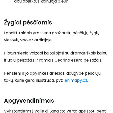
abu objektus kainuoja 6 eur
Žygiai pėsčiomis
Lanaittu slėnis yra viena gražiausių pėsčiųjų žygių
vietovių visoje Sardinijoje.
Platūs slėnio vaizdai kaitaliojasi su dramatiškais kalnų
ir uolų peizažais ir ramiais Cedrino ežero peizažais.
Per slėnį ir jo apylinkes driekiasi daugybė pėsčiųjų
takų, kurie gerai iliustruoti, pvz.
en.mapy.cz
.
Apgyvendinimas
Vykstantiems į Valle di Lanaitto verta apsistoti bent