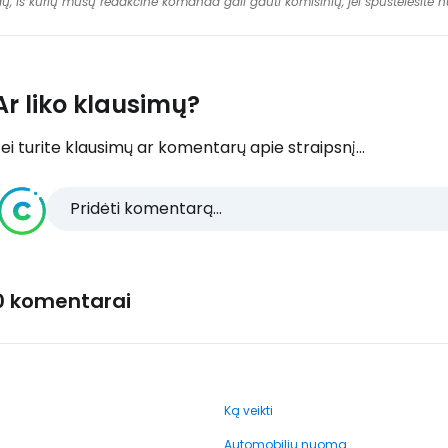
dų, iš kurių mūsų redakcinė komanda gali gauti komisinių, jei spustelėsite
Ar liko klausimų?
ei turite klausimų ar komentarų apie straipsnį...
Pridėti komentarą...
0 komentarai
Ką veikti
Automobilių nuoma