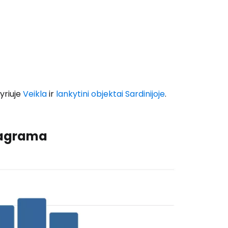
Tęsti su Google
ęsti su Facebook
yriuje
Veikla
ir
lankytini objektai Sardinijoje
.
Tęsti el. paštu
iagrama