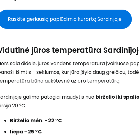
Raskite geriausią paplūdimio kurortą Sardinijoje
Vidutinė jūros temperatūra Sardinijoj
ors sala didelė, jūros vandens temperatūra įvairiuose paplū
anaši. Išimtis - seklumos, kur jūra įšyla daug greičiau, to
temperatūra būna aukštesnė už oro temperatūrą.
ardinijoje galima patogiai maudytis nuo
birželio iki spali
iršija 20 °C.
Birželio mėn. - 22 °C
Prisijunkite
liepa - 25 °C