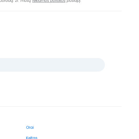
 nuorodą. Žr. mūsų
reklamos politikos
puslapį.
Orai
Keltas