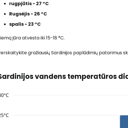
rugpjūtis - 27 °C
... pasaulinė kelionių bendruomenė
Rugsėjis - 26 °C
spalis - 23 °C
iemą jūra atvėsta iki 15-18 °C.
T
erskaitykite gražiausių Sardinijos paplūdimių patarimus sk
Sardinijos vandens temperatūros d