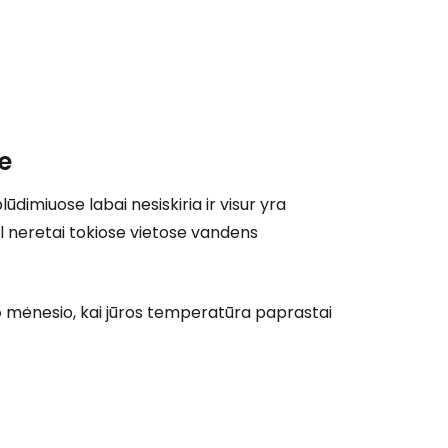
e
dimiuose labai nesiskiria ir visur yra
dėl neretai tokiose vietose vandens
o
mėnesio, kai jūros temperatūra paprastai
 prie Cestee