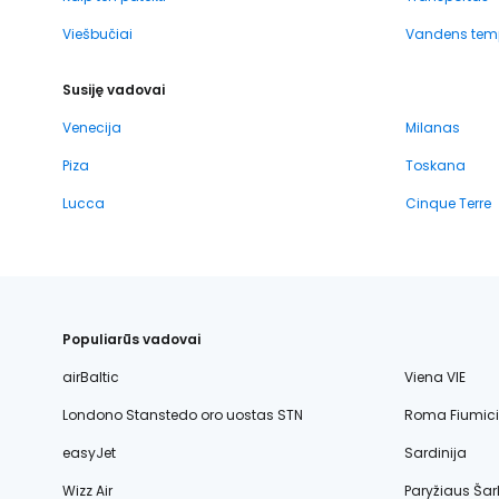
Viešbučiai
Vandens tem
Susiję vadovai
Venecija
Milanas
Piza
Toskana
Lucca
Cinque Terre
Populiarūs vadovai
airBaltic
Viena VIE
Londono Stanstedo oro uostas STN
Roma Fiumic
easyJet
Sardinija
Wizz Air
Paryžiaus Šar