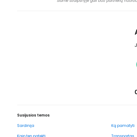
Šiame straipsnyje gali būti partnerių nuoro
J
Susijusios temos
Sardinija
Ką pamatyti
Kaip ten patekti
Transportas