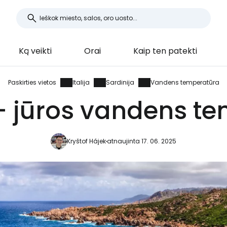
Ką veikti
Orai
Kaip ten patekti
Paskirties vietos
Italija
Sardinija
Vandens temperatūra
 - jūros vandens t
Kryštof Hájek
atnaujinta 17. 06. 2025