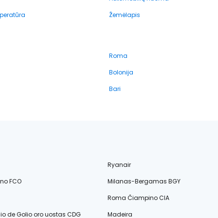
peratūra
Žemėlapis
Roma
Bolonija
Bari
Ryanair
ino FCO
Milanas-Bergamas BGY
Roma Čiampino CIA
lio de Golio oro uostas CDG
Madeira