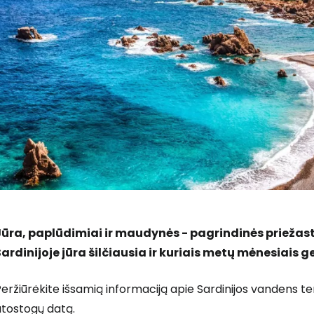
Jūra, paplūdimiai ir maudynės - pagrindinės priežastys
Sardinijoje jūra šilčiausia ir kuriais metų mėnesiais 
eržiūrėkite išsamią informaciją apie Sardinijos vandens t
atostogų datą.