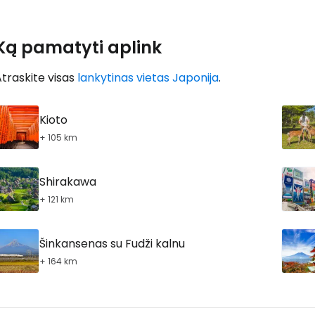
Ką pamatyti aplink
traskite visas
lankytinas vietas Japonija
.
Kioto
+ 105 km
Shirakawa
+ 121 km
Šinkansenas su Fudži kalnu
+ 164 km