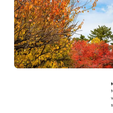
N
v
s