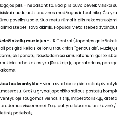
agojos pilis - nepaisant to, kad pilis buvo beveik visiškai su
isiškai naudojant senovines medžiagas ir techniką. Čia yra
ūmų paveikslų salė. Šiuo metu rūmai ir pilis rekonstruojam
alima stebėti savo akimis. Populiari vieta stebėti žydinčiu
Geležinkelių muziejus
- JR Central (Japonijos geležinkelių
Prisijunkite
ali pasigirti keliais kelionių traukiniais "geriausiais". Muzie
domių eksponatų. Naudodamiesi simuliatoriumi galite išband
raukiniai arba kokios yra jūsų, kaip jų operatoriaus, parei
... pasaulinė kelionių bendruomenė
vaikams.
Atsutos šventykla
- viena svarbiausių šintoistinių šventyk
Amaterasu. Gražių grynai japoniško stiliaus pastatų komp
ventykloje saugomas vienas iš trijų imperatoriškųjų artefak
T
nerodomas visuomenei. Taip pat yra labai maloni kavinė /
ietinių patiekalų.