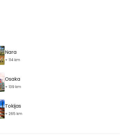
Tęsti el. paštu
Nara
+ 114 km
Osaka
+ 139 km
Tokijas
+ 265 km