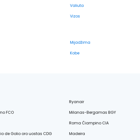
Valiuta
Vizos
Mijadžima
Kobe
Ryanair
ino FCO
Milanas-Bergamas BGY
Roma Čiampino CIA
lio de Golio oro uostas CDG
Madeira