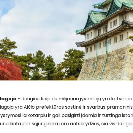
Nagoja
- daugiau kaip du milijonai gyventojų yra ketvirtas
agoja yra Aičio prefektūros sostinė ir svarbus pramoninis
ystymosi laikotarpiu ir gali pasigirti įdomia ir turtinga ist
unaikinta per sąjungininkų oro antskrydžius, čia vis dar gau