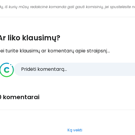
dų, iš kurių mūsų redakcinė komanda gali gauti komisinių, jei spustelėsite
Ar liko klausimų?
ei turite klausimų ar komentarų apie straipsnį...
Pridėti komentarą...
0 komentarai
Ką veikti