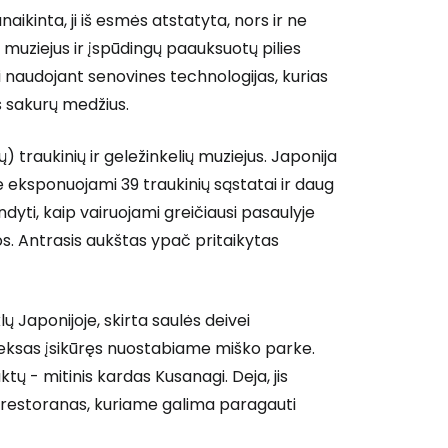
naikinta, ji iš esmės atstatyta, nors ir ne
 muziejus ir įspūdingų paauksuotų pilies
i naudojant senovines technologijas, kurias
s sakurų medžius.
) traukinių ir geležinkelių muziejus. Japonija
 prie Cestee
juje eksponuojami 39 traukinių sąstatai ir daug
yti, kaip vairuojami greičiausi pasaulyje
gos. Antrasis aukštas ypač pritaikytas
Tęsti su Google
lų Japonijoje, skirta saulės deivei
leksas įsikūręs nuostabiame miško parke.
tų - mitinis kardas Kusanagi. Deja, jis
ęsti su Facebook
 restoranas, kuriame galima paragauti