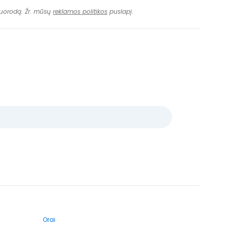
 nuorodą. Žr. mūsų
reklamos politikos
puslapį.
Orai