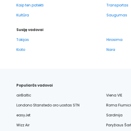
Kaip ten patekti
Transportas
Kultūra
Saugumas
Susiję vadovai
Tokijas
Hirosima
Kioto
Nara
Populiarūs vadovai
airBaltic
Viena VIE
Londono Stanstedo oro uostas STN
Roma Fiumic
easyJet
Sardinija
Wizz Air
Paryžiaus Šar