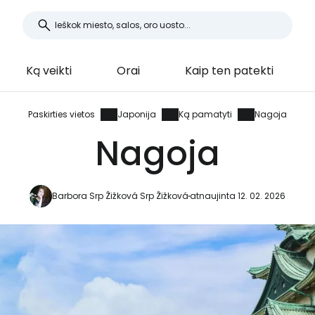
Ką veikti
Orai
Kaip ten patekti
Paskirties vietos
Japonija
Ką pamatyti
Nagoja
Nagoja
Barbora Srp Žižková Srp Žižková
atnaujinta 12. 02. 2026