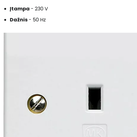
Įtampa
- 230 V
Dažnis
- 50 Hz
Prisijunkite
... pasaulinė kelionių bendruomenė
T