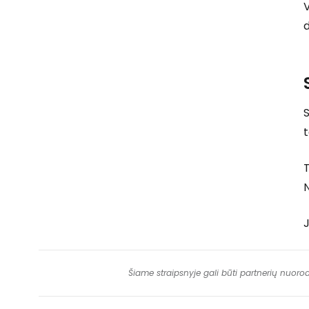
d
S
t
T
N
J
Šiame straipsnyje gali būti partnerių nuoro