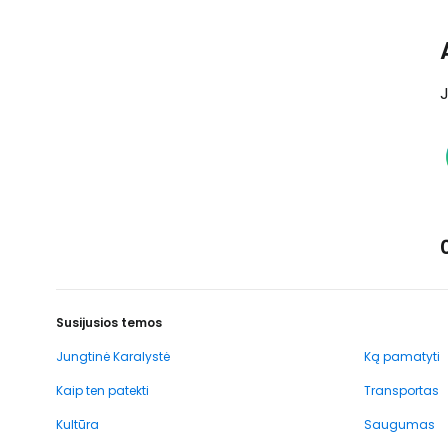
J
Susijusios temos
Jungtinė Karalystė
Ką pamatyti
Kaip ten patekti
Transportas
Kultūra
Saugumas