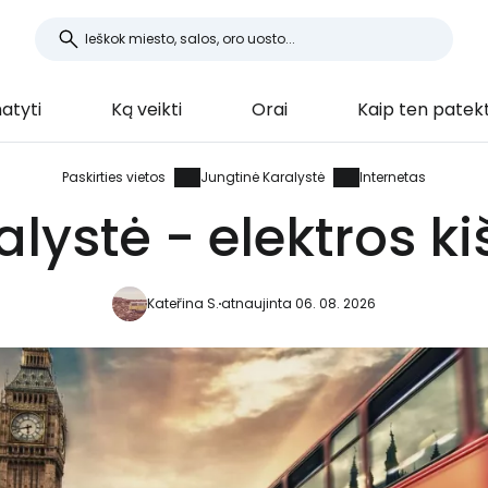
atyti
Ką veikti
Orai
Kaip ten patekt
Paskirties vietos
Jungtinė Karalystė
Internetas
ystė - elektros kiš
Kateřina S.
atnaujinta 06. 08. 2026