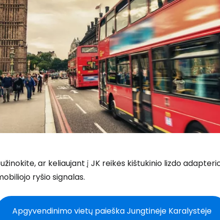
užinokite, ar keliaujant į JK reikės kištukinio lizdo adapteri
obiliojo ryšio signalas.
Apgyvendinimo vietų paieška Jungtinėje Karalystėje