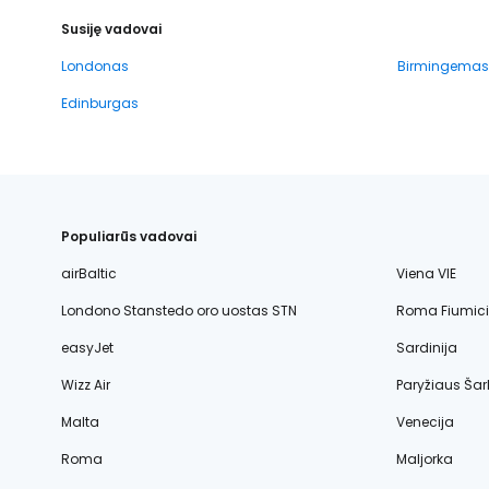
Susiję vadovai
Londonas
Birmingemas
Edinburgas
Populiarūs vadovai
airBaltic
Viena VIE
Londono Stanstedo oro uostas STN
Roma Fiumic
easyJet
Sardinija
Wizz Air
Paryžiaus Šar
Malta
Venecija
Roma
Maljorka