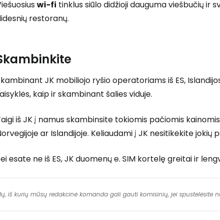
Viešuosius
wi-fi
tinklus siūlo didžioji dauguma viešbučių ir 
idesnių restoranų.
Skambinkite
kambinant JK mobiliojo ryšio operatoriams iš ES, Islandij
aisyklės, kaip ir skambinant šalies viduje.
aigi iš JK į namus skambinsite tokiomis pačiomis kainomis i
orvegijoje ar Islandijoje. Keliaudami į JK nesitikėkite jokių
ei esate ne iš ES, JK duomenų e. SIM kortelę greitai ir leng
dų, iš kurių mūsų redakcinė komanda gali gauti komisinių, jei spustelėsite