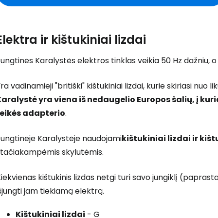
Elektra ir kištukiniai lizdai
ungtinės Karalystės elektros tinklas veikia 50 Hz dažniu, o
ra vadinamieji "britiški" kištukiniai lizdai, kurie skiriasi nuo 
Karalystė yra viena iš nedaugelio Europos šalių, į kuri
reikės adapterio
.
Jungtinėje Karalystėje naudojami
kištukiniai lizdai ir kiš
stačiakampėmis skylutėmis.
iekvienas kištukinis lizdas netgi turi savo jungiklį (paprastai
šjungti jam tiekiamą elektrą.
Kištukiniai lizdai
- G