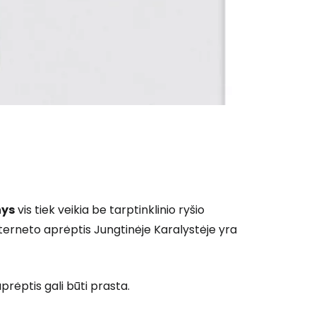
nys
vis tiek veikia be tarptinklinio ryšio
Interneto aprėptis Jungtinėje Karalystėje yra
rėptis gali būti prasta.