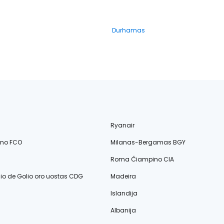
Durhamas
Ryanair
ino FCO
Milanas-Bergamas BGY
Roma Čiampino CIA
lio de Golio oro uostas CDG
Madeira
Islandija
Albanija