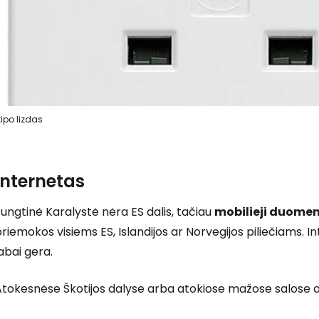
tipo lizdas
Internetas
ungtinė Karalystė nėra ES dalis, tačiau
mobilieji duome
riemokos visiems ES, Islandijos ar Norvegijos piliečiams. 
abai gera.
tokesnėse Škotijos dalyse arba atokiose mažose salose ap