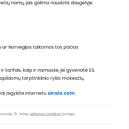
svečių namų, jais galima naudotis daugelyje
os ar Norvegijos taikomos tos pačios
r tarifais, kaip ir namuose, jei gyvenate ES,
 papildomų tarptinklinio ryšio mokesčių.
vai įsigykite internetu
airalo.com
.
 nuorodą. Žr. mūsų
reklamos politikos
puslapį.