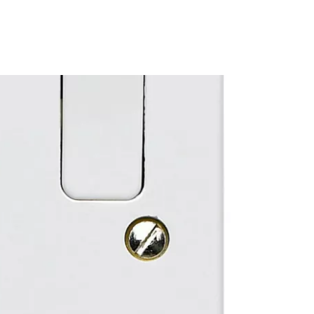
 prie Cestee
Tęsti su Google
ęsti su Facebook
Tęsti el. paštu