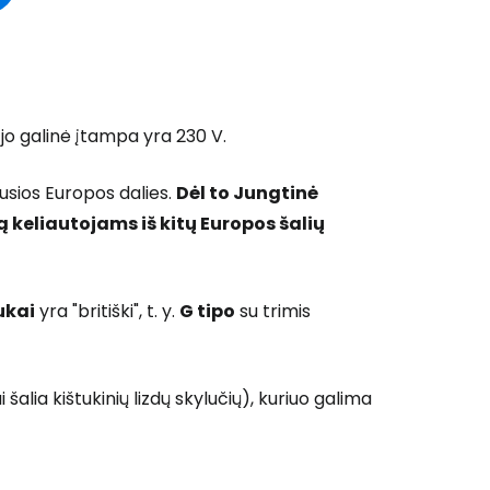
 jo galinė įtampa yra 230 V.
likusios Europos dalies.
Dėl to Jungtinė
ą keliautojams iš kitų Europos šalių
tukai
yra "britiški", t. y.
G tipo
su trimis
 šalia kištukinių lizdų skylučių), kuriuo galima