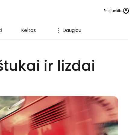
Prisijunkite
i
Keltas
Daugiau
tukai ir lizdai