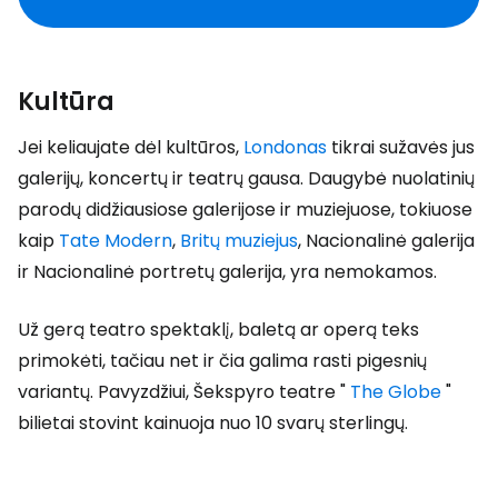
Kultūra
Jei keliaujate dėl kultūros,
Londonas
tikrai sužavės jus
galerijų, koncertų ir teatrų gausa. Daugybė nuolatinių
parodų didžiausiose galerijose ir muziejuose, tokiuose
kaip
Tate Modern
,
Britų muziejus
, Nacionalinė galerija
ir Nacionalinė portretų galerija, yra nemokamos.
Už gerą teatro spektaklį, baletą ar operą teks
primokėti, tačiau net ir čia galima rasti pigesnių
variantų. Pavyzdžiui, Šekspyro teatre "
The Globe
"
bilietai stovint kainuoja nuo 10 svarų sterlingų.