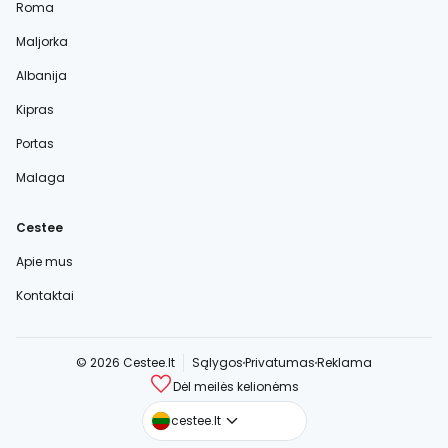
Roma
Maljorka
Albanija
Kipras
Portas
Malaga
Cestee
Apie mus
Kontaktai
© 2026 Cestee.lt
Sąlygos
Privatumas
Reklama
Dėl meilės kelionėms
cestee.com
cestee.lt
cestee.sk