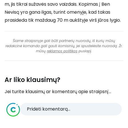
m, jis tikrai sužavės savo vaizdais. Kopimas į Ben
Nevisą yra gana ilgas, turint omenyje, kad takas
prasideda tik maždaug 70 m aukštyje virš jūros lygio.
Šiame straipsnyje gali būti partnerių nuorodų, iš kurių mūsų
redakcinė komanda gali gauti komisinių, jei spustelėsite nuorodą. Žr.
mūsų
reklamos politikos
puslapį.
Ar liko klausimų?
Jei turite klausimų ar komentarų apie straipsnį...
Pridėti komentarą...