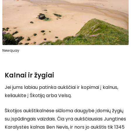
Newquay
Kalnai ir žygiai
Jei jums labiau patinka aukščiai ir kopimai į kalnus,
keliaukite į Škotiją arba Velsą.
Škotijos aukštikalnėse siūloma daugybė įdomių žygių
su įspūdingais vaizdais. Čia yra aukščiausias Jungtinės
Karalystės kalnas Ben Nevis, ir nors jo aukštis tik 1345