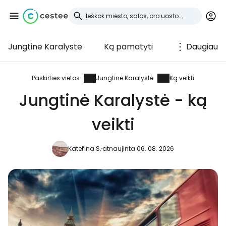
Jungtinė Karalystė
Ką pamatyti
Daugiau
Prisijunkite prie
Cestee
Paskirties vietos
Jungtinė Karalystė
Ką veikti
Jungtinė Karalystė - ką
... pasaulinė kelionių bendruomenė
veikti
Tęsti su Google
Kateřina S.
atnaujinta 06. 08. 2026
Tęsti su Facebook
Tęsti el. paštu