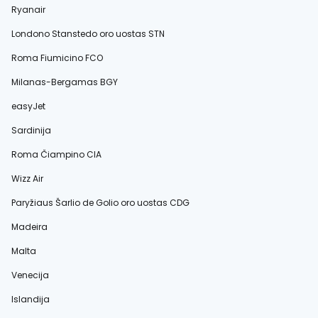
Ryanair
Londono Stanstedo oro uostas STN
Roma Fiumicino FCO
Milanas-Bergamas BGY
easyJet
Sardinija
Roma Čiampino CIA
Wizz Air
Paryžiaus Šarlio de Golio oro uostas CDG
Madeira
Malta
Venecija
Islandija