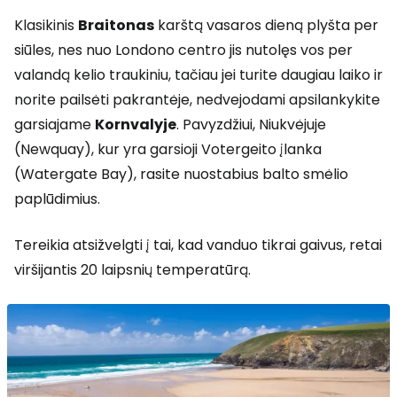
Klasikinis
Braitonas
karštą vasaros dieną plyšta per
siūles, nes nuo Londono centro jis nutolęs vos per
valandą kelio traukiniu, tačiau jei turite daugiau laiko ir
norite pailsėti pakrantėje, nedvejodami apsilankykite
garsiajame
Kornvalyje
. Pavyzdžiui, Niukvėjuje
(Newquay), kur yra garsioji Votergeito įlanka
(Watergate Bay), rasite nuostabius balto smėlio
paplūdimius.
Tereikia atsižvelgti į tai, kad vanduo tikrai gaivus, retai
viršijantis 20 laipsnių temperatūrą.