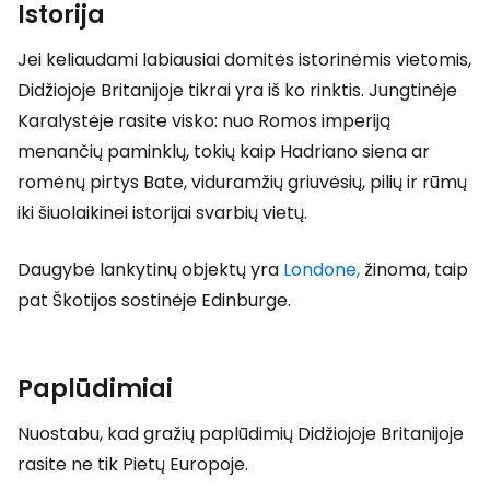
Istorija
Jei keliaudami labiausiai domitės istorinėmis vietomis,
Didžiojoje Britanijoje tikrai yra iš ko rinktis. Jungtinėje
Karalystėje rasite visko: nuo Romos imperiją
menančių paminklų, tokių kaip Hadriano siena ar
romėnų pirtys Bate, viduramžių griuvėsių, pilių ir rūmų
iki šiuolaikinei istorijai svarbių vietų.
Daugybė lankytinų objektų yra
Londone,
žinoma, taip
pat Škotijos sostinėje Edinburge.
Paplūdimiai
Nuostabu, kad gražių paplūdimių Didžiojoje Britanijoje
rasite ne tik Pietų Europoje.