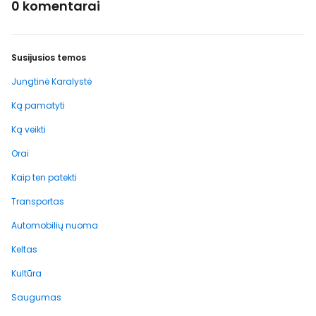
0 komentarai
Susijusios temos
Jungtinė Karalystė
Ką pamatyti
Ką veikti
Orai
Kaip ten patekti
Transportas
Automobilių nuoma
Keltas
Kultūra
Saugumas