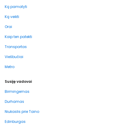
Ką pamatyti
Ką veikti
Orai
Kaip ten patekti
Transportas
Viešbučiai
Metro
Susiję vadovai
Birmingemas
Durhamas
Niukaslis prie Taino
Edinburgas