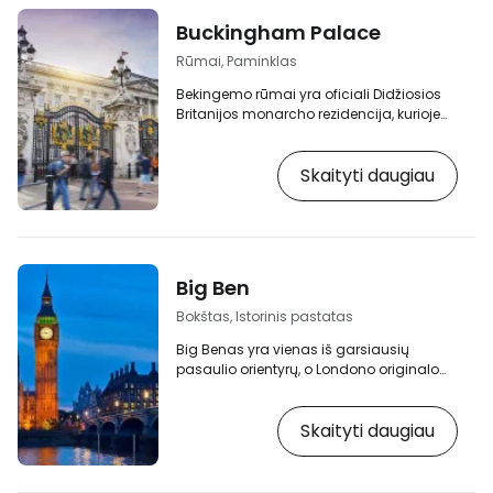
Buckingham Palace
Rūmai, Paminklas
Bekingemo rūmai yra oficiali Didžiosios
Britanijos monarcho rezidencija, kurioje
vyksta reprezentaciniai vizitai ir
ceremonijos. Monumentali Didžiosios
Skaityti daugiau
Britanijos monarchų rezidencija buvo
perstatyta 1829 m. pagal klasicizmo ir
gruzinų architektūros stilių. Pagrindine
karališkąja rezidencija Bekingemo rūmai
tapo 1837 m. valdant karalienei Viktorijai.
[btn "10 geriausių viešbučių Londone"
Big Ben
https://www.booking.com/city/gb/london.cs.
aid…
Bokštas, Istorinis pastatas
Big Benas yra vienas iš garsiausių
pasaulio orientyrų, o Londono originalo
kopijų galima rasti visame pasaulyje. Big
Benas - tai varpo, esančio
Skaityti daugiau
aukščiausiame Vestminsterio rūmų
Elžbietos bokšte, pravardė, tačiau šis
pavadinimas paprastai taikomas visam
laikrodžio bokštui. [btn "10 geriausių