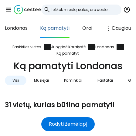
Londonas
Ką pamatyti
Orai
Daugiau
Prisijunkite prie
Cestee
Paskirties vietos
Jungtinė Karalystė
Londonas
Ką pamatyti
... pasaulinė kelionių bendruomenė
Ką pamatyti Londonas
Visi
Muziejai
Paminklai
Pastatai
Ga
Tęsti su Google
31 vietų, kurias būtina pamatyti
Tęsti su Facebook
Rodyti žemėlapį
Tęsti el. paštu