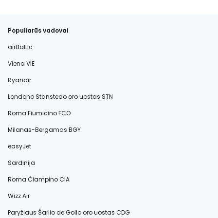
Populiarūs vadovai
airBaltic
Viena VIE
Ryanair
Londono Stanstedo oro uostas STN
Roma Fiumicino FCO
Milanas-Bergamas BGY
easyJet
Sardinija
Roma Čiampino CIA
Wizz Air
Paryžiaus Šarlio de Golio oro uostas CDG