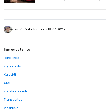
Prieš Kalėdas gražiai papuošta gatvė yra
viena judriausių Londono vietų. [btn "Iš
anksto užsisakykite viešbutį Londono
centre"
https://www.booking.com/city/gb/london.cs.
aid=2405303;label=p-londyn-oxford]
Kryštof Hájek
atnaujinta 18. 02. 2025
Oksfordo gatvė driekiasi per…
Susijusios temos
Londonas
Ką pamatyti
Ką veikti
Orai
Kaip ten patekti
Transportas
Viešbučiai