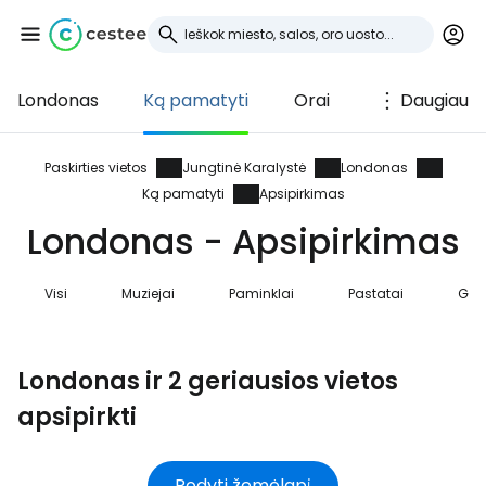
Londonas
Ką pamatyti
Orai
Daugiau
Prisijunkite prie
Cestee
Paskirties vietos
Jungtinė Karalystė
Londonas
Ką pamatyti
Apsipirkimas
... pasaulinė kelionių bendruomenė
Londonas - Apsipirkimas
Tęsti su Google
Visi
Muziejai
Paminklai
Pastatai
Ga
Londonas ir 2 geriausios vietos
Tęsti su Facebook
apsipirkti
Tęsti el. paštu
Rodyti žemėlapį