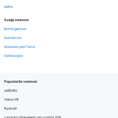
Metro
Susiję vadovai
Birmingemas
Durhamas
Niukaslis prie Taino
Edinburgas
Populiarūs vadovai
airBaltic
Viena VIE
Ryanair
Londono Stanstedo oro uostas STN