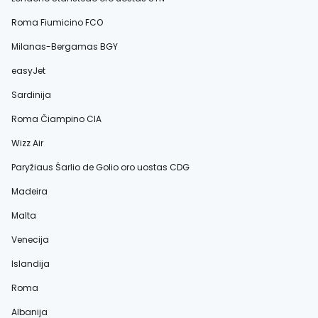
Roma Fiumicino FCO
Milanas-Bergamas BGY
easyJet
Sardinija
Roma Čiampino CIA
Wizz Air
Paryžiaus Šarlio de Golio oro uostas CDG
Madeira
Malta
Venecija
Islandija
Roma
Albanija