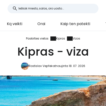
Ką veikti
Orai
Kaip ten patekti
Paskirties vietos
Kipras
Vizos
Kipras - viza
Rostislav Vepřek
atnaujinta 18. 07. 2026