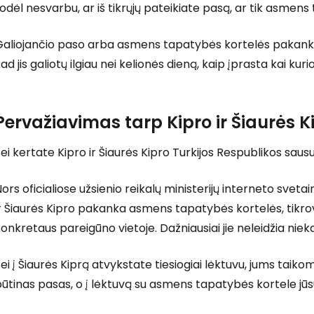
odėl nesvarbu, ar iš tikrųjų pateikiate pasą, ar tik asmens
Galiojančio paso arba asmens tapatybės kortelės pakanka 
ad jis galiotų ilgiau nei kelionės dieną, kaip įprasta kai ku
Pervažiavimas tarp Kipro ir Šiaurės K
ei kertate Kipro ir Šiaurės Kipro Turkijos Respublikos sau
ors oficialiose užsienio reikalų ministerijų interneto svet
r Šiaurės Kipro pakanka asmens tapatybės kortelės, tikrovė
onkretaus pareigūno vietoje. Dažniausiai jie neleidžia niek
ei į Šiaurės Kiprą atvykstate tiesiogiai lėktuvu, jums taikom
ūtinas pasas, o į lėktuvą su asmens tapatybės kortele jūsų