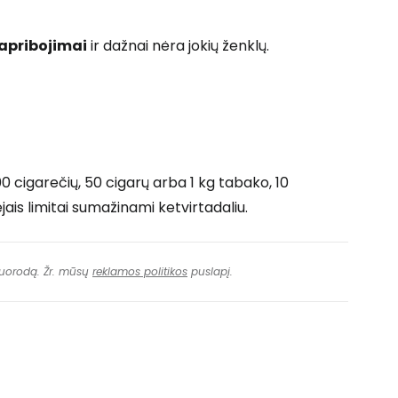
apribojimai
ir dažnai nėra jokių ženklų.
800 cigarečių, 50 cigarų arba 1 kg tabako, 10
tvejais limitai sumažinami ketvirtadaliu.
 nuorodą. Žr. mūsų
reklamos politikos
puslapį.