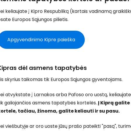
ei keliaujate į Kipro Respubliką (kartais vadinamą graikišku
sate Europos Sąjungos pilietis.
Apgyvendinimo Kipre paieška
Kipras dėl asmens tapatybės
is skyrius taikomas tik Europos Sąjungos gyventojams.
ei atvykstate į Larnakos arba Pafoso oro uostą, keliaujate 
ik galiojančios asmens tapatybės kortelės.
Į Kiprą galit
kortele, tačiau, žinoma, galite keliauti ir su pasu.
ei viešbutyje ar oro uoste jūsų prašo pateikti "pasą", tu