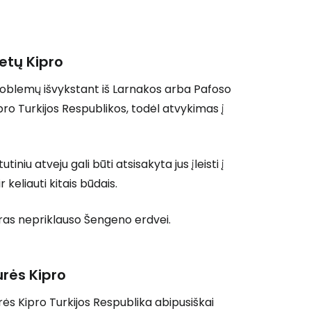
 prie Cestee
ietų Kipro
 problemų išvykstant iš Larnakos arba Pafoso
pro Turkijos Respublikos, todėl atvykimas į
Tęsti su Google
tiniu atveju gali būti atsisakyta jus įleisti į
 keliauti kitais būdais.
ęsti su Facebook
pras nepriklauso Šengeno erdvei.
Tęsti el. paštu
urės Kipro
ės Kipro Turkijos Respublika abipusiškai