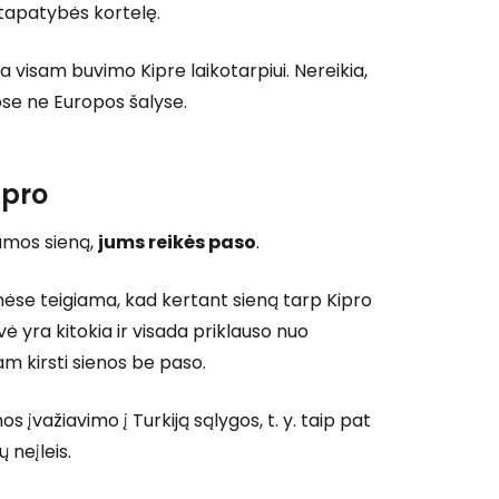
 tapatybės kortelę.
visam buvimo Kipre laikotarpiui. Nereikia,
riose ne Europos šalyse.
ipro
sumos sieną,
jums reikės paso
.
ainėse teigiama, kad kertant sieną tarp Kipro
 yra kitokia ir visada priklauso nuo
am kirsti sienos be paso.
os įvažiavimo į Turkiją sąlygos, t. y. taip pat
 neįleis.