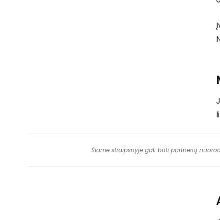
Į
N
J
l
Šiame straipsnyje gali būti partnerių nuoro