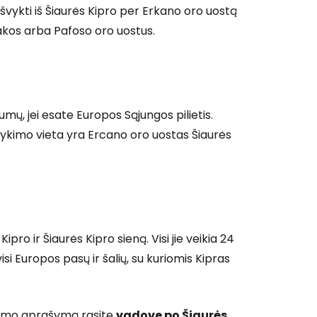
išvykti iš Šiaurės Kipro per Erkano oro uostą
nakos arba Pafoso oro uostus.
mų, jei esate Europos Sąjungos pilietis.
išvykimo vieta yra Ercano oro uostas Šiaurės
pro ir Šiaurės Kipro sieną. Visi jie veikia 24
isi Europos pasų ir šalių, su kuriomis Kipras
rtimo aprašymą rasite
vadove po Šiaurės