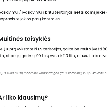
važiavimui / įvažiavimui į britų teritorijas
netaikomi jokie
epraeisite jokios pasų kontrolės.
Muitinės taisyklės
ei į Kiprą vykstate iš ES teritorijos, galite be muito įvežti 
itrų stipriųjų gėrimų, 90 litrų vyno ir 110 litrų alaus, kitais a
dų, iš kurių mūsų redakcinė komanda gali gauti komisinių, jei spustelėsite
Ar liko klausimų?