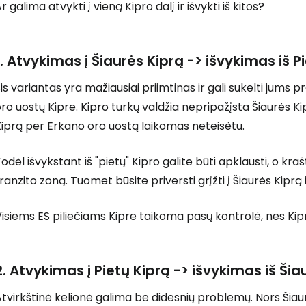
r galima atvykti į vieną Kipro dalį ir išvykti iš kitos?
Prisijunkite
1. Atvykimas į Šiaurės Kiprą -> išvykimas iš P
is variantas yra mažiausiai priimtinas ir gali sukelti jums
... pasaulinė kelionių bendruomenė
ro uostų Kipre. Kipro turkų valdžia nepripažįsta Šiaurės Ki
iprą per Erkano oro uostą laikomas neteisėtu.
odėl išvykstant iš "pietų" Kipro galite būti apklausti, o kraštu
ranzito zoną. Tuomet būsite priversti grįžti į Šiaurės Kiprą ir
T
isiems ES piliečiams Kipre taikoma pasų kontrolė, nes Ki
2. Atvykimas į Pietų Kiprą -> išvykimas iš Šia
tvirkštinė kelionė galima be didesnių problemų. Nors Šiaur