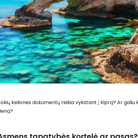
okių kelionės dokumentų reikia vykstant į Kiprą? Ar galiu k
sieną?
Asmens tapatybės kortelė ar pasas?