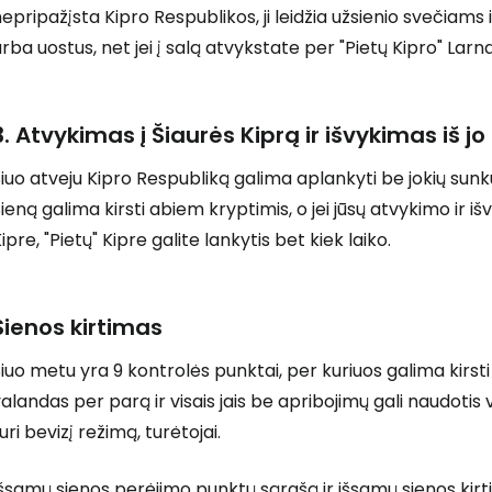
epripažįsta Kipro Respublikos, ji leidžia užsienio svečiams 
rba uostus, net jei į salą atvykstate per "Pietų Kipro" Lar
3. Atvykimas į Šiaurės Kiprą ir išvykimas iš jo
iuo atveju Kipro Respubliką galima aplankyti be jokių sunku
ieną galima kirsti abiem kryptimis, o jei jūsų atvykimo ir 
ipre, "Pietų" Kipre galite lankytis bet kiek laiko.
Sienos kirtimas
iuo metu yra 9 kontrolės punktai, per kuriuos galima kirsti Ki
alandas per parą ir visais jais be apribojimų gali naudotis v
uri bevizį režimą, turėtojai.
Išsamų sienos perėjimo punktų sąrašą ir išsamų sienos ki