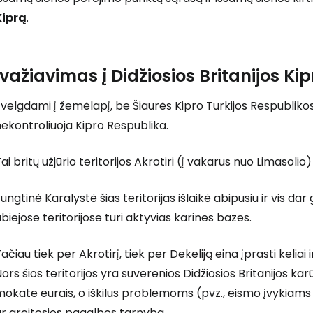
Kiprą
.
Įvažiavimas į Didžiosios Britanijos Kipr
velgdami į žemėlapį, be Šiaurės Kipro Turkijos Respublikos,
ekontroliuoja Kipro Respublika.
ai britų užjūrio teritorijos Akrotiri (į vakarus nuo Limasolio)
ungtinė Karalystė šias teritorijas išlaikė abipusiu ir vis dar
biejose teritorijose turi aktyvias karines bazes.
ačiau tiek per Akrotirį, tiek per Dekeliją eina įprasti keliai i
ors šios teritorijos yra suverenios Didžiosios Britanijos karū
okate eurais, o iškilus problemoms (pvz., eismo įvykiams 
r greitosios pagalbos tarnyba.