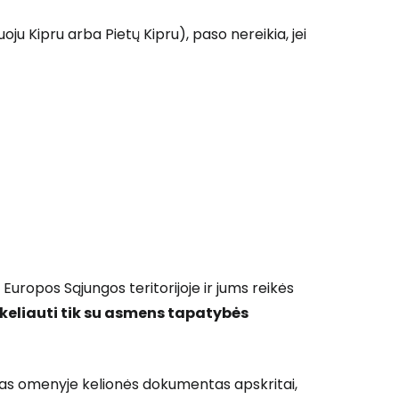
oju Kipru arba Pietų Kipru), paso nereikia, jei
Europos Sąjungos teritorijoje ir jums reikės
e keliauti tik su asmens tapatybės
rimas omenyje kelionės dokumentas apskritai,