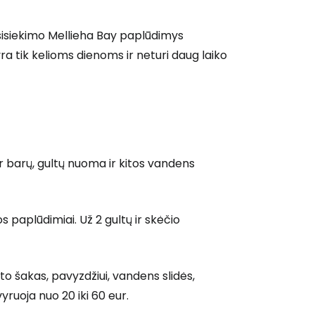
susisiekimo Mellieha Bay paplūdimys
yra tik kelioms dienoms ir neturi daug laiko
r barų, gultų nuoma ir kitos vandens
 paplūdimiai. Už 2 gultų ir skėčio
to šakas, pavyzdžiui, vandens slidės,
ruoja nuo 20 iki 60 eur.