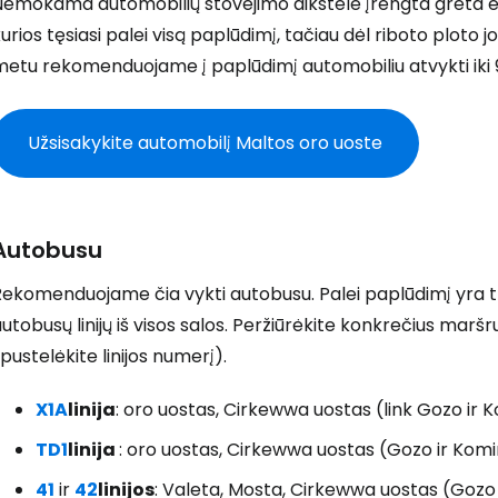
Nemokama automobilių stovėjimo aikštelė įrengta greta es
urios tęsiasi palei visą paplūdimį, tačiau dėl riboto ploto jo
etu rekomenduojame į paplūdimį automobiliu atvykti iki 9 
T
Užsisakykite automobilį Maltos oro uoste
Autobusu
ekomenduojame čia vykti autobusu. Palei paplūdimį yra tr
utobusų linijų iš visos salos. Peržiūrėkite konkrečius maršr
pustelėkite linijos numerį).
X1A
linija
: oro uostas, Cirkewwa uostas (link Gozo ir 
TD1
linija
: oro uostas, Cirkewwa uostas (Gozo ir Komi
41
ir
42
linijos
: Valeta, Mosta, Cirkewwa uostas (Gozo i