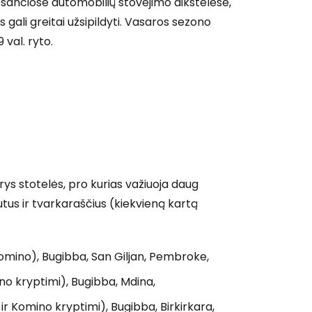
ančiose automobilių stovėjimo aikštelėse,
Tęsti su Google
s gali greitai užsipildyti. Vasaros sezono
val. ryto.
ęsti su Facebook
Tęsti el. paštu
ys stotelės, pro kurias važiuoja daug
utus ir tvarkaraščius (kiekvieną kartą
Komino), Bugibba, San Giljan, Pembroke,
no kryptimi), Bugibba, Mdina,
r Komino kryptimi), Bugibba, Birkirkara,