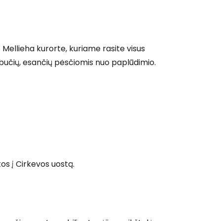
 Mellieha kurorte, kuriame rasite visus
bučių, esančių pėsčiomis nuo paplūdimio.
 prie Cestee
os į Cirkevos uostą.