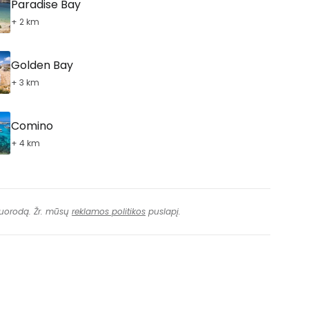
Paradise Bay
+ 2 km
Golden Bay
+ 3 km
Comino
+ 4 km
 nuorodą. Žr. mūsų
reklamos politikos
puslapį.