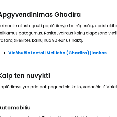
Apgyvendinimas Ghadira
ei norite atostogauti paplūdimyje be rūpesčių, apsistokite
eikiamus patogumus. Rasite įvairaus kainų diapazono vieš
asarą tikėkitės kainų nuo 90 eur už naktį.
Viešbučiai netoli Mellieha (Ghadira) įlankos
Kaip ten nuvykti
Prisijunkite
aplūdimys yra prie pat pagrindinio kelio, vedančio iš Valet
... pasaulinė kelionių bendruomenė
Automobiliu