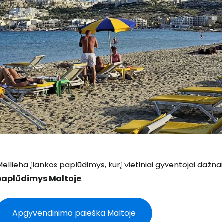
ellieha įlankos paplūdimys, kurį vietiniai gyventojai dažn
paplūdimys Maltoje
.
Apgyvendinimo paieška Maltoje