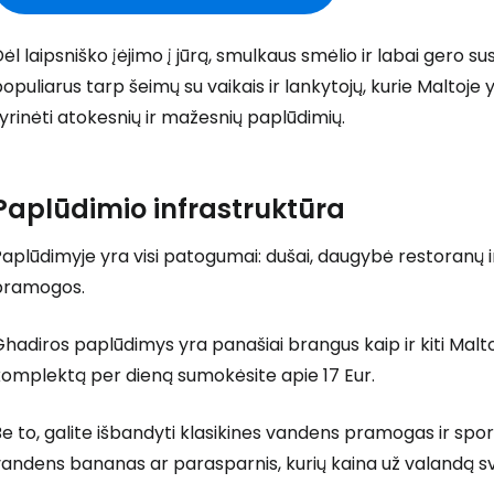
ėl laipsniško įėjimo į jūrą, smulkaus smėlio ir labai gero 
opuliarus tarp šeimų su vaikais ir lankytojų, kurie Maltoje 
yrinėti atokesnių ir mažesnių paplūdimių.
Paplūdimio infrastruktūra
aplūdimyje yra visi patogumai: dušai, daugybė restoranų i
pramogos.
hadiros paplūdimys yra panašiai brangus kaip ir kiti Maltos
komplektą per dieną sumokėsite apie 17 Eur.
e to, galite išbandyti klasikines vandens pramogas ir spor
andens bananas ar parasparnis, kurių kaina už valandą svy