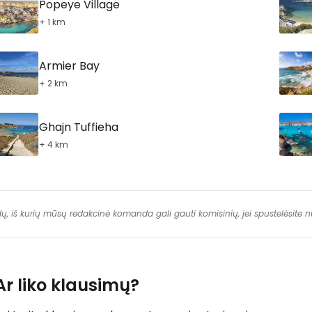
Popeye Village
+ 1 km
Armier Bay
+ 2 km
Ghajn Tuffieha
+ 4 km
dų, iš kurių mūsų redakcinė komanda gali gauti komisinių, jei spustelėsite
Ar liko klausimų?