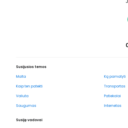
J
Susijusios temos
Malta
Ką pamatyti
Kaip ten patekti
Transportas
Valiuta
Patiekalai
Saugumas
Internetas
Susiję vadovai