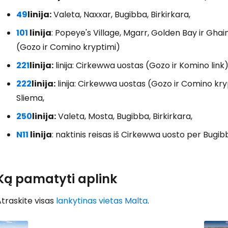
49
linija:
Valeta, Naxxar, Bugibba, Birkirkara,
101
linija
: Popeye's Village, Mgarr, Golden Bay ir Gha
(Gozo ir Comino kryptimi)
221
linija:
linija: Cirkewwa uostas (Gozo ir Komino link)
222
linija:
linija: Cirkewwa uostas (Gozo ir Comino kry
Sliema,
250
linija:
Valeta, Mosta, Bugibba, Birkirkara,
N11
linija
: naktinis reisas iš Cirkewwa uosto per Bugib
Ką pamatyti aplink
traskite visas
lankytinas vietas Malta
.