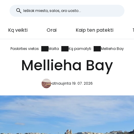
Ką veikti
Orai
Kaip ten patekti
Paskirties vietos
Malta
Ką pamatyti
Mellieha Bay
Mellieha Bay
atnaujinta 19. 07. 2026