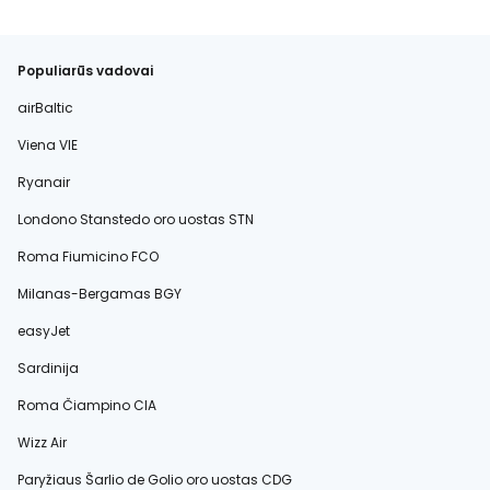
Populiarūs vadovai
airBaltic
Viena VIE
Ryanair
Londono Stanstedo oro uostas STN
Roma Fiumicino FCO
Milanas-Bergamas BGY
easyJet
Sardinija
Roma Čiampino CIA
Wizz Air
Paryžiaus Šarlio de Golio oro uostas CDG