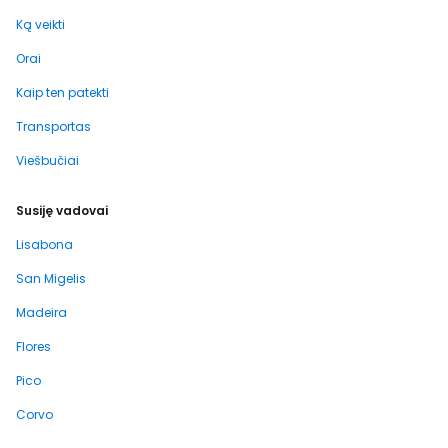
Ką veikti
Orai
Kaip ten patekti
Transportas
Viešbučiai
Susiję vadovai
Lisabona
San Migelis
Madeira
Flores
Pico
Corvo