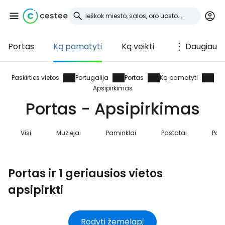
Portas
Ką pamatyti
Ką veikti
Daugiau
Prisijunkite prie
Cestee
Paskirties vietos
Portugalija
Portas
Ką pamatyti
Apsipirkimas
... pasaulinė kelionių bendruomenė
Portas - Apsipirkimas
Visi
Muziejai
Paminklai
Pastatai
Pap
Tęsti su Google
Portas ir 1 geriausios vietos
Tęsti su Facebook
apsipirkti
Tęsti el. paštu
Rodyti žemėlapį