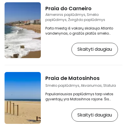
Praia do Carneiro
Akmeninis paplūdimys, Smėlio
paplūdimys, Žvirgždo paplūdimys
Porto miestą iš vakarų skalauja Atlanto
vandenynas, o gražūs platūs smėlio
paplūdimiai su fotogeniškomis uolomis
driekiasi beveik per visą miesto pakrantę.
Skaityti daugiau
[btn "Užsisakykite viešbutį prie jūros"
https://www.booking.com/city/pt/porto.en-
gb.html?aid=2405303;label=p-porto-
carneiro] Arčiausiai centro yra Praia do
Carneiro, netoli São João da Foz tvirtovės.
Tačiau nesitikėkite maudytis jūroje, nes
Praia de Matosinhos
vandens temperatūra retai viršija 20 °C.
Didelės…
Smėlio paplūdimys, Akvariumas, Statula
Populiariausias paplūdimys tarp vietos
gyventojų yra Matosihnos rajone. Šis
paplūdimys yra bene plačiausias Porto
mieste, jame nėra uolų, o iš vienos pusės
Skaityti daugiau
jį saugo uosto prieplauka, dėl kurios
bangos yra mažesnės. [btn "Užsisakykite
viešbutį prie jūros"