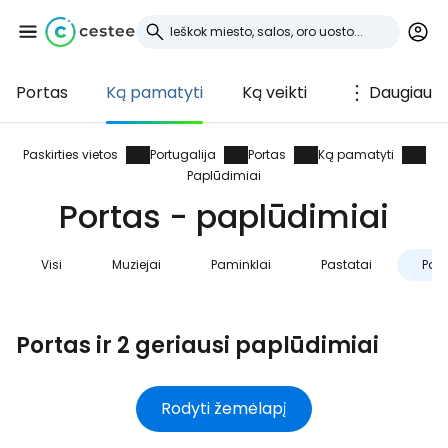
Portas
Ką pamatyti
Ką veikti
Daugiau
Prisijunkite prie
Cestee
Paskirties vietos
Portugalija
Portas
Ką pamatyti
Paplūdimiai
... pasaulinė kelionių bendruomenė
Portas - paplūdimiai
Visi
Muziejai
Paminklai
Pastatai
Pap
Tęsti su Google
Portas ir 2 geriausi paplūdimiai
Tęsti su Facebook
Rodyti žemėlapį
Tęsti el. paštu