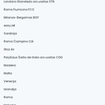
Londono Stanstedo oro uostas STN
Roma Fiumicino FCO
Milanas-Bergamas BGY
easyJet
Sardinija
Roma Čiampino CIA
Wizz Air
Paryžiaus Šarlio de Golio oro uostas CDG
Madeira
Malta
Venecija
Islandija
Roma