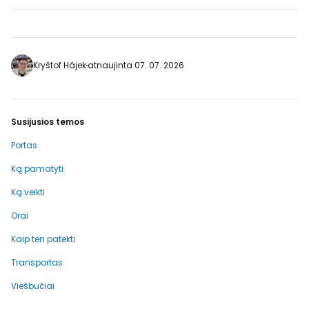
https://www.booking.com/city/pt/porto.en-
gb.html?aid=2405303;label=p-porto-
matosinhos] Praia de Matosinhos yra
gyvybingiausias miesto paplūdimys su
keliais barais ir restoranais, o vasarą jis…
Kryštof Hájek
atnaujinta 07. 07. 2026
Susijusios temos
Portas
Ką pamatyti
Ką veikti
Orai
Kaip ten patekti
Transportas
Viešbučiai