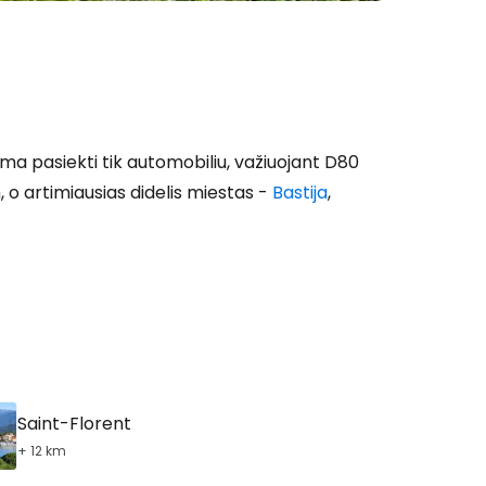
ima pasiekti tik automobiliu, važiuojant D80
m, o artimiausias didelis miestas -
Bastija
,
Saint-Florent
+ 12 km