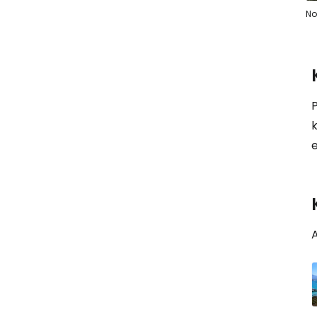
No
P
k
e
A