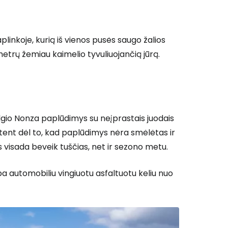
aplinkoje, kurią iš vienos pusės saugo žalios
0 metrų žemiau kaimelio tyvuliuojančią jūrą.
ilgio Nonza paplūdimys su neįprastais juodais
ūtent dėl to, kad paplūdimys nėra smėlėtas ir
is visada beveik tuščias, net ir sezono metu.
rba automobiliu vingiuotu asfaltuotu keliu nuo