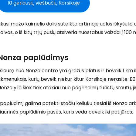
10 geriausių viešbučių Korsikoje
ikusi mažo kaimelio dalis sutelkta artimoje uolos iškyšulio 
alvos, o iš kitų trijų pusių atsiveria nuostabūs vaizdai į 10
Nonza paplūdimys
 šiaurę nuo Nonza centro yra gražus platus ir beveik 1 km 
kmenukais, kurių beveik niekur kitur Korsikoje nerasite. B
onza yra šiek tiek atokiau nuo pagrindinių turistų srautų, j
 paplūdimį galima patekti stačiu keliuku tiesiai iš Nonza a
iaurinės paplūdimio pusės, kuris veda beveik iki pat jūros.