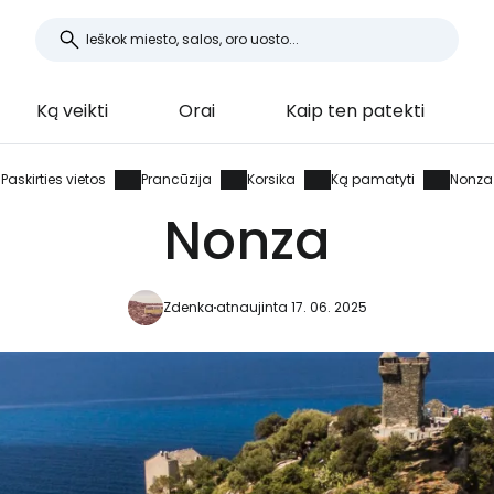
Ką veikti
Orai
Kaip ten patekti
Paskirties vietos
Prancūzija
Korsika
Ką pamatyti
Nonza
Nonza
Zdenka
atnaujinta 17. 06. 2025