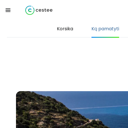
Korsika
Ką pamatyti