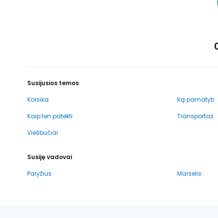
Susijusios temos
Korsika
Ką pamatyti
Kaip ten patekti
Transportas
Viešbučiai
Susiję vadovai
Paryžius
Marselis