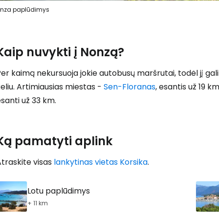
nza paplūdimys
Kaip nuvykti į Nonzą?
er kaimą nekursuoja jokie autobusų maršrutai, todėl jį gal
eliu. Artimiausias miestas -
Sen-Floranas
, esantis už 19 k
santi už 33 km.
Ką pamatyti aplink
traskite visas
lankytinas vietas Korsika
.
Lotu paplūdimys
+ 11 km