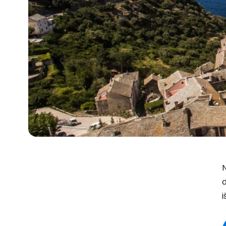
N
d
i