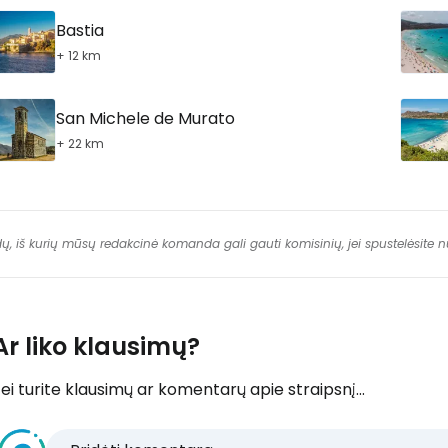
Bastia
+ 12 km
San Michele de Murato
+ 22 km
dų, iš kurių mūsų redakcinė komanda gali gauti komisinių, jei spustelėsite
Ar liko klausimų?
ei turite klausimų ar komentarų apie straipsnį...