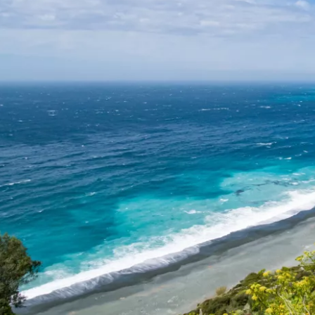
Prisijunkite
... pasaulinė kelionių bendruomenė
T