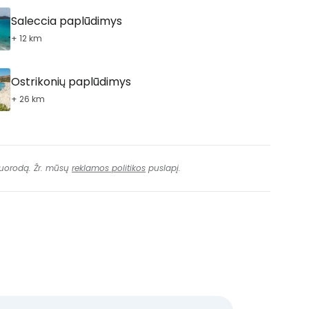
Saleccia paplūdimys
+ 12 km
Ostrikonių paplūdimys
+ 26 km
 nuorodą. Žr. mūsų
reklamos politikos
puslapį.