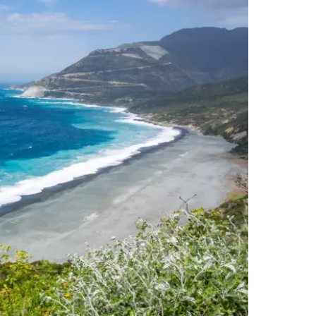
 prie Cestee
Tęsti su Google
ęsti su Facebook
Tęsti el. paštu