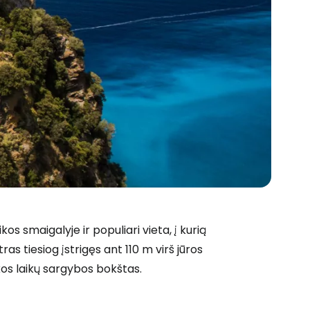
os smaigalyje ir populiari vieta, į kurią
as tiesiog įstrigęs ant 110 m virš jūros
kos laikų sargybos bokštas.