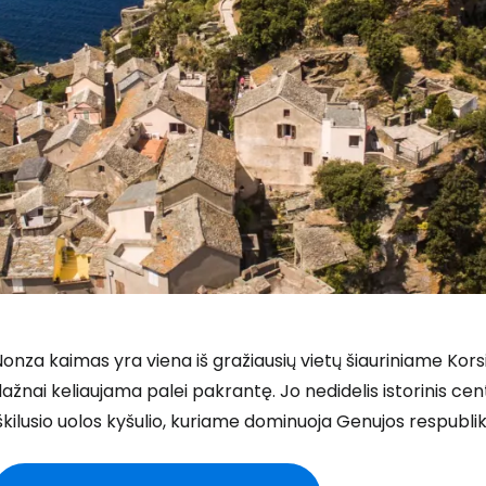
onza kaimas yra viena iš gražiausių vietų šiauriniame Korsik
ažnai keliaujama palei pakrantę. Jo nedidelis istorinis centr
škilusio uolos kyšulio, kuriame dominuoja Genujos respubli