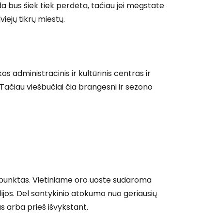
ada bus šiek tiek perdėta, tačiau jei mėgstate
viejų tikrų miestų.
s administracinis ir kultūrinis centras ir
. Tačiau viešbučiai čia brangesni ir sezono
ką punktas. Vietiniame oro uoste sudaroma
talijos. Dėl santykinio atokumo nuo geriausių
us arba prieš išvykstant.