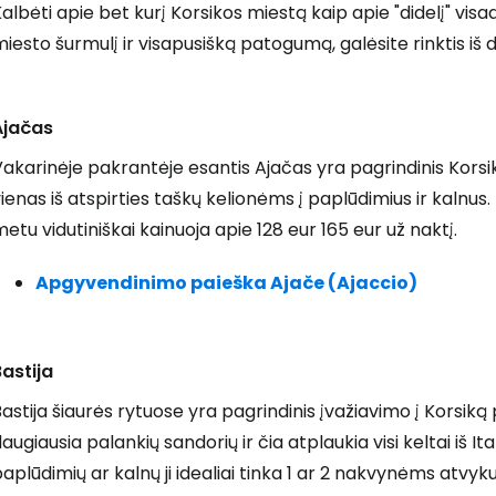
albėti apie bet kurį Korsikos miestą kaip apie "didelį" vis
iesto šurmulį ir visapusišką patogumą, galėsite rinktis iš d
Ajačas
akarinėje pakrantėje esantis Ajačas yra pagrindinis Korsiko
ienas iš atspirties taškų kelionėms į paplūdimius ir kalnus
etu vidutiniškai kainuoja apie 128 eur 165 eur už naktį.
Apgyvendinimo paieška Ajače (Ajaccio)
astija
astija šiaurės rytuose yra pagrindinis įvažiavimo į Korsi
augiausia palankių sandorių ir čia atplaukia visi keltai iš I
aplūdimių ar kalnų ji idealiai tinka 1 ar 2 nakvynėms atvyk