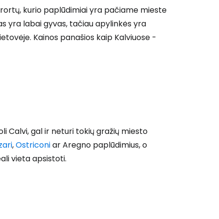
urortų, kurio paplūdimiai yra pačiame mieste
s yra labai gyvas, tačiau apylinkės yra
ietovėje. Kainos panašios kaip Kalviuose -
li Calvi, gal ir neturi tokių gražių miesto
zari
,
Ostriconi
ar Aregno paplūdimius, o
ali vieta apsistoti.