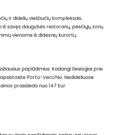
iečių ir didelių viešbučių kompleksais.
i iš savęs daugybės restoranų, pėsčiųjų zonų
imą viename iš didesnių kurortų:
ažiausius paplūdimius. Kadangi tiesiogiai prie
 apsistosite Porto-Vecchio. Nedideliuose
kainos prasideda nuo 147 Eur.