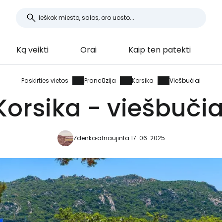
Ką veikti
Orai
Kaip ten patekti
Paskirties vietos
Prancūzija
Korsika
Viešbučiai
Korsika - viešbučia
Zdenka
atnaujinta 17. 06. 2025