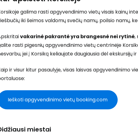
orsikoje galima rasti apgyvendinimo vietų visais kainų in
iešbučių iki šeimos valdomų svečių namų, poilsio namų, k
Apskritai
vakarinė pakrantė yra brangesnė nei rytinė
,
alite rasti pigesnių apgyvendinimo vietų centrinėje Korsikos d
esvarbu, jei į Korsiką keliaujate daugiausia dėl ekskursijų ir 
aip ir visur kitur pasaulyje, visas laisvas apgyvendinimo vie
portaluose:
Ieškoti apgyvendinimo vietų booking.com
Didžiausi miestai