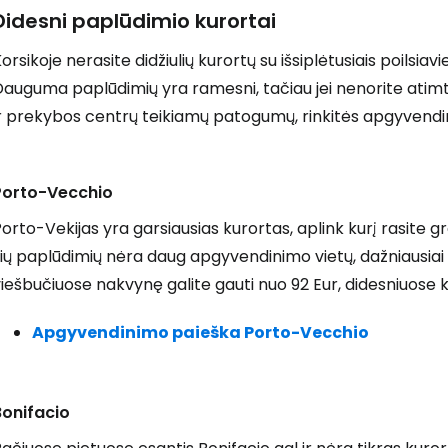
Didesni paplūdimio kurortai
orsikoje nerasite didžiulių kurortų su išsiplėtusiais poilsiav
auguma paplūdimių yra ramesni, tačiau jei nenorite atimt
r prekybos centrų teikiamų patogumų, rinkitės apgyvendin
Porto-Vecchio
orto-Vekijas yra garsiausias kurortas, aplink kurį rasite gr
ių paplūdimių nėra daug apgyvendinimo vietų, dažniausiai
iešbučiuose nakvynę galite gauti nuo 92 Eur, didesniuose 
Apgyvendinimo paieška Porto-Vecchio
Bonifacio