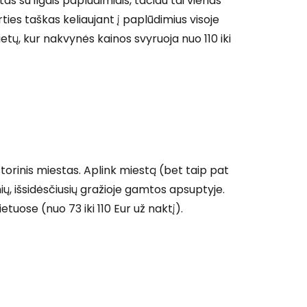
as su ilgais paplūdimiais, tačiau tai vienas
irties taškas keliaujant į paplūdimius visoje
ietų, kur nakvynės kainos svyruoja nuo 110 iki
istorinis miestas. Aplink miestą (bet taip pat
ių, išsidėsčiusių gražioje gamtos apsuptyje.
tuose (nuo 73 iki 110 Eur už naktį).