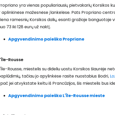
ropriano yra vienas populiariausių pietvakarių Korsikos k
r aplinkinėse mažesnėse įlankėlėse. Pats Propriano centra
iena ramesnių Korsikos dalių, esanti gražioje banguotoje v
uo 73 iki 128 eurų už naktį.
Apgyvendinimo paieška Propriane
L'Île-Rousse
'Île-Rousse, miestelis su dideliu uostu Korsikos šiaurėje neto
aplūdimių, tačiau jo apylinkėse rasite nuostabius Bodri,
Lo
pač jei atvykstate keltu iš Prancūzijos, šis miestelis bus ide
Apgyvendinimo paieška L'Île-Rousse mieste