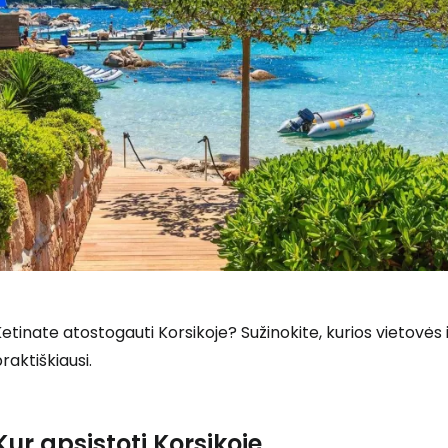
etinate atostogauti Korsikoje? Sužinokite, kurios vietovės ir
raktiškiausi.
Kur apsistoti Korsikoje