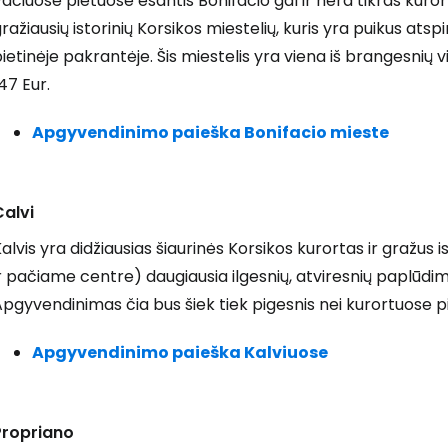
ačiuose pietuose esantis Bonifacio gal ir nėra tikras kurort
ražiausių istorinių Korsikos miestelių, kuris yra puikus atsp
ietinėje pakrantėje. Šis miestelis yra viena iš brangesnių v
47 Eur.
Apgyvendinimo paieška Bonifacio mieste
Calvi
alvis yra didžiausias šiaurinės Korsikos kurortas ir gražus 
r pačiame centre) daugiausia ilgesnių, atviresnių paplūdim
pgyvendinimas čia bus šiek tiek pigesnis nei kurortuose pie
Apgyvendinimo paieška Kalviuose
Propriano