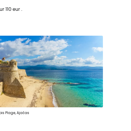
r 110 eur .
 prie Cestee
Tęsti su Google
ęsti su Facebook
Tęsti el. paštu
ois Plage, Ajačas