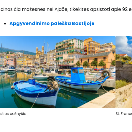
ainos čia mažesnės nei Ajače, tikėkitės apsistoti apie 92 eu
Prisijunkite
Apgyvendinimo paieška Bastijoje
... pasaulinė kelionių bendruomenė
T
stios bažnyčia
St. Franc