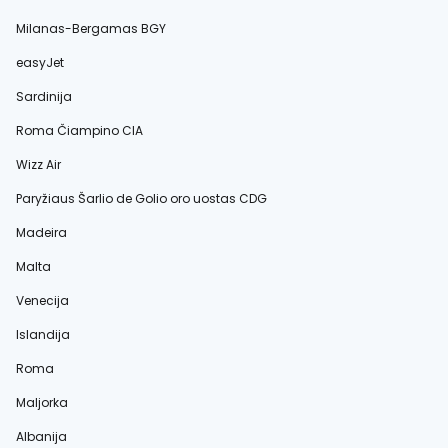
Milanas-Bergamas BGY
easyJet
Sardinija
Roma Čiampino CIA
Wizz Air
Paryžiaus Šarlio de Golio oro uostas CDG
Madeira
Malta
Venecija
Islandija
Roma
Maljorka
Albanija