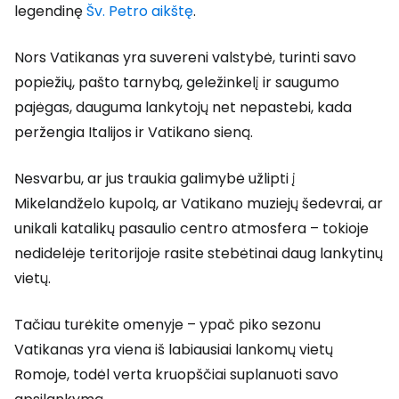
legendinę
Šv. Petro aikštę
.
Nors Vatikanas yra suvereni valstybė, turinti savo
popiežių, pašto tarnybą, geležinkelį ir saugumo
pajėgas, dauguma lankytojų net nepastebi, kada
peržengia Italijos ir Vatikano sieną.
Nesvarbu, ar jus traukia galimybė užlipti į
Mikelandželo kupolą, ar Vatikano muziejų šedevrai, ar
unikali katalikų pasaulio centro atmosfera – tokioje
nedidelėje teritorijoje rasite stebėtinai daug lankytinų
vietų.
Tačiau turėkite omenyje – ypač piko sezonu
Vatikanas yra viena iš labiausiai lankomų vietų
Romoje, todėl verta kruopščiai suplanuoti savo