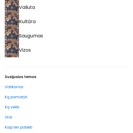
Valiuta
Kultūra
Saugumas
Vizos
Susijusios temos
Vatikanas
Ką pamatyti
Ką veikti
Orai
Kaip ten patekti