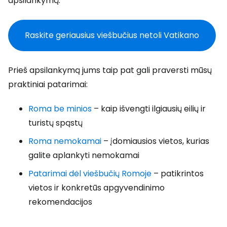
apsilankymą.
Raskite geriausius viešbučius netoli Vatikano
Prieš apsilankymą jums taip pat gali praversti mūsų
praktiniai patarimai:
Roma be minios
– kaip išvengti ilgiausių eilių ir
turistų spąstų
Roma nemokamai
– įdomiausios vietos, kurias
galite aplankyti nemokamai
Patarimai dėl viešbučių Romoje
– patikrintos
vietos ir konkretūs apgyvendinimo
rekomendacijos