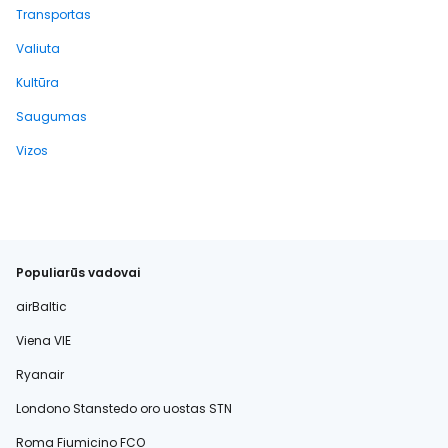
Transportas
Valiuta
Kultūra
Saugumas
Vizos
Populiarūs vadovai
airBaltic
Viena VIE
Ryanair
Londono Stanstedo oro uostas STN
Roma Fiumicino FCO