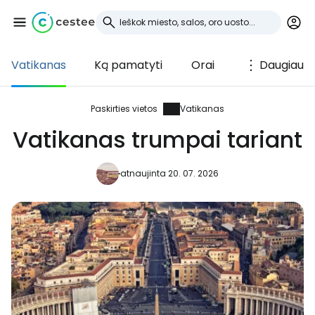
Vatikanas
Ką pamatyti
Orai
Daugiau
Prisijunkite prie
Cestee
Paskirties vietos
Vatikanas
Vatikanas trumpai tariant
... pasaulinė kelionių bendruomenė
atnaujinta 20. 07. 2026
Tęsti su Google
Tęsti su Facebook
Tęsti el. paštu