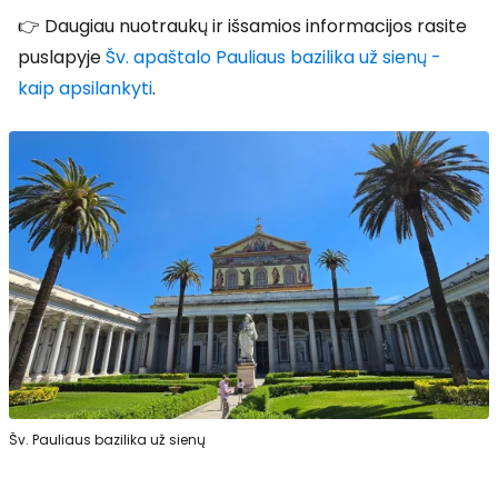
👉 Daugiau nuotraukų ir išsamios informacijos rasite
puslapyje
Šv. apaštalo Pauliaus bazilika už sienų -
kaip apsilankyti
.
Šv. Pauliaus bazilika už sienų