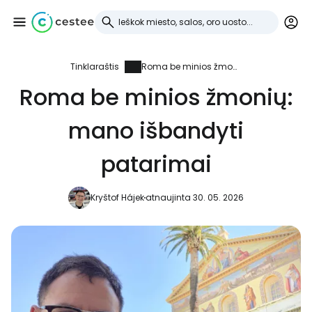
Tinklaraštis
Roma be minios žmonių: mano išbandyti patarimai
Prisijunkite prie
Roma be minios žmonių:
Cestee
mano išbandyti
... pasaulinė kelionių bendruomenė
patarimai
Tęsti su Google
Kryštof Hájek
atnaujinta 30. 05. 2026
Tęsti su Facebook
Tęsti el. paštu