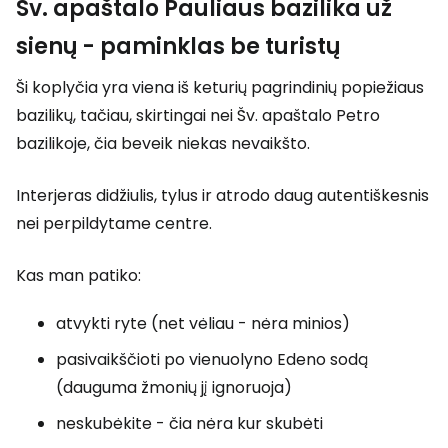
Šv. apaštalo Pauliaus bazilika už
sienų - paminklas be turistų
Ši koplyčia yra viena iš keturių pagrindinių popiežiaus
bazilikų, tačiau, skirtingai nei Šv. apaštalo Petro
bazilikoje, čia beveik niekas nevaikšto.
Interjeras didžiulis, tylus ir atrodo daug autentiškesnis
nei perpildytame centre.
Kas man patiko:
atvykti ryte (net vėliau - nėra minios)
pasivaikščioti po vienuolyno Edeno sodą
(dauguma žmonių jį ignoruoja)
neskubėkite - čia nėra kur skubėti