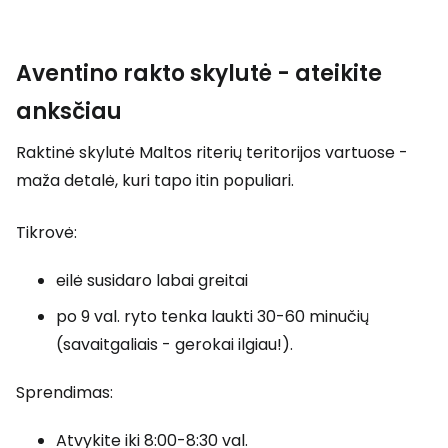
Aventino rakto skylutė - ateikite
anksčiau
Raktinė skylutė Maltos riterių teritorijos vartuose -
maža detalė, kuri tapo itin populiari.
Tikrovė:
eilė susidaro labai greitai
po 9 val. ryto tenka laukti 30-60 minučių
(savaitgaliais - gerokai ilgiau!).
Sprendimas:
Atvykite iki 8:00-8:30 val.