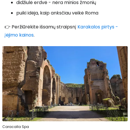
didžiulė erdvė - nėra minios žmonių
puiki idėja, kaip anksčiau veikė Roma
👉 Peržiūrėkite išsamų straipsnį
Karakalos pirtys -
įėjimo kainos
.
Caracalla Spa