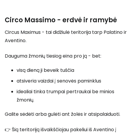
Circo Massimo - erdvė ir ramybė
Circus Maximus - tai didžiulė teritorija tarp Palatino ir
Aventino.
Dauguma žmonių tiesiog eina pro ją - bet:
visą dieną ji beveik tuščia
atsiveria vaizdai į senovės paminklus
idealiai tinka trumpai pertraukai be minios
žmonių.
Galite sėdėti arba gulėti ant žolės ir atsipalaiduoti.
👉 Šią teritoriją išvaikščiojau pakeliui iš Aventino į