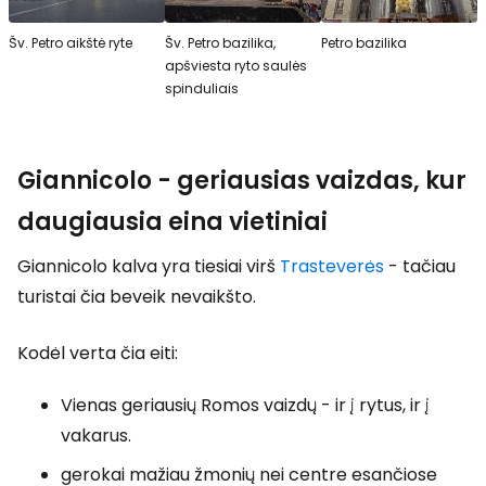
Šv. Petro aikštė ryte
Šv. Petro bazilika,
Petro bazilika
apšviesta ryto saulės
spinduliais
Giannicolo - geriausias vaizdas, kur
daugiausia eina vietiniai
Giannicolo kalva yra tiesiai virš
Trasteverės
- tačiau
turistai čia beveik nevaikšto.
Kodėl verta čia eiti:
Vienas geriausių Romos vaizdų - ir į rytus, ir į
vakarus.
gerokai mažiau žmonių nei centre esančiose