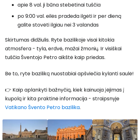
apie 8 val. ji būna stebėtinai tuščia
po 9:00 val. eilės pradeda ilgėti ir per dieną
galite stovėti ilgiau nei 3 valandas
Skirtumas didžiulis. Ryte bazilikoje visai kitokia
atmosfera - tyla, erdvė, mažai žmonių. Ir visiškai
tuščia Šventojo Petro aikštė kaip priedas.
Be to, ryte baziliką nuostabiai apšviečia kylanti saulė!
👉 Kaip aplankyti bažnyčią, kiek kainuoja įėjimas į
kupolą ir kita praktinė informacija - straipsnyje
Vatikano Švento Petro bazilika
.