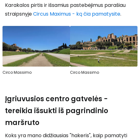
Karakalos pirtis ir išsamius pastebėjimus parašiau
straipsnyje
Circus Maximus - ką čia pamatysite
.
Circo Massimo
Circo Massimo
Įgriuvusios centro gatvelės -
tereikia išsukti iš pagrindinio
maršruto
Koks yra mano didžiausias "hakeris", kaip pamatyti