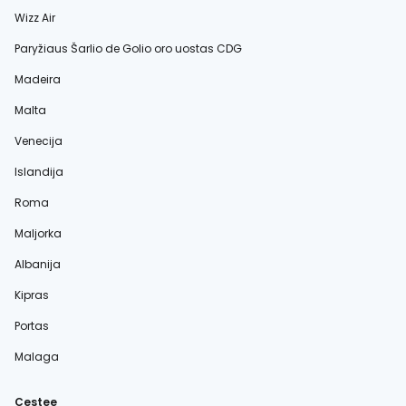
Wizz Air
Paryžiaus Šarlio de Golio oro uostas CDG
Madeira
Malta
Venecija
Islandija
Roma
Maljorka
Albanija
Kipras
Portas
Malaga
Cestee