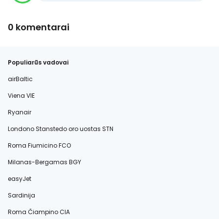
0 komentarai
Populiarūs vadovai
airBaltic
Viena VIE
Ryanair
Londono Stanstedo oro uostas STN
Roma Fiumicino FCO
Milanas-Bergamas BGY
easyJet
Sardinija
Roma Čiampino CIA