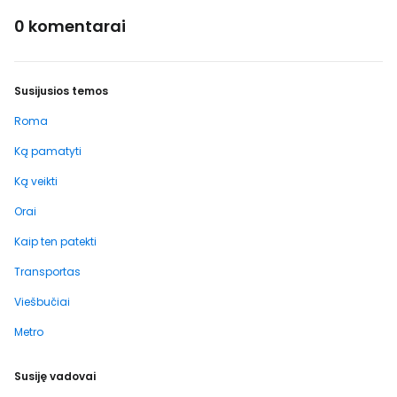
0 komentarai
Susijusios temos
Roma
Ką pamatyti
Ką veikti
Orai
Kaip ten patekti
Transportas
Viešbučiai
Metro
Susiję vadovai