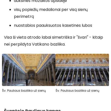
auksinės mozaikos apsidėje
visų popiežių medalionai per visą sienų
perimetrą
nuostabios paauksuotos kasetinės lubos
Visa ši vieta atrodo labai simetriška ir "švari" - kitaip
nei perpildyta Vatikano bazilika.
Šv. Pauliaus bazilika už sienų
Šv. Pauliaus bazilika už sienų
Šventojo Pauliaus kapas