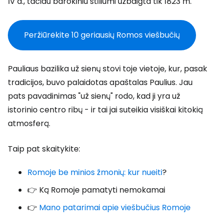
IV a., tačiau barokiniu stiliumi užbaigta tik 1823 m.
Peržiūrėkite 10 geriausių Romos viešbučių
Pauliaus bazilika už sienų stovi toje vietoje, kur, pasak
tradicijos, buvo palaidotas apaštalas Paulius. Jau
pats pavadinimas "už sienų" rodo, kad ji yra už
istorinio centro ribų - ir tai jai suteikia visiškai kitokią
atmosferą.
Taip pat skaitykite:
Romoje be minios žmonių: kur nueiti
?
👉 Ką Romoje pamatyti nemokamai
👉
Mano patarimai apie viešbučius Romoje