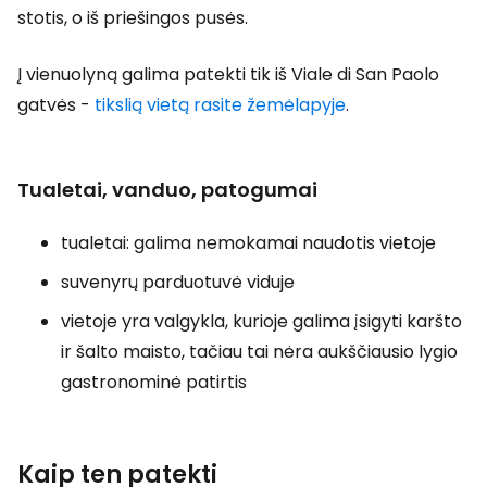
stotis, o iš priešingos pusės.
Į vienuolyną galima patekti tik iš Viale di San Paolo
gatvės -
tikslią vietą rasite žemėlapyje
.
Tualetai, vanduo, patogumai
tualetai: galima nemokamai naudotis vietoje
suvenyrų parduotuvė viduje
vietoje yra valgykla, kurioje galima įsigyti karšto
ir šalto maisto, tačiau tai nėra aukščiausio lygio
gastronominė patirtis
Kaip ten patekti