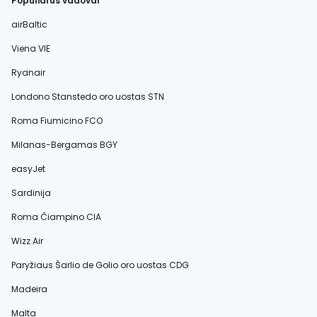
Populiarūs vadovai
airBaltic
Viena VIE
Ryanair
Londono Stanstedo oro uostas STN
Roma Fiumicino FCO
Milanas-Bergamas BGY
easyJet
Sardinija
Roma Čiampino CIA
Wizz Air
Paryžiaus Šarlio de Golio oro uostas CDG
Madeira
Malta