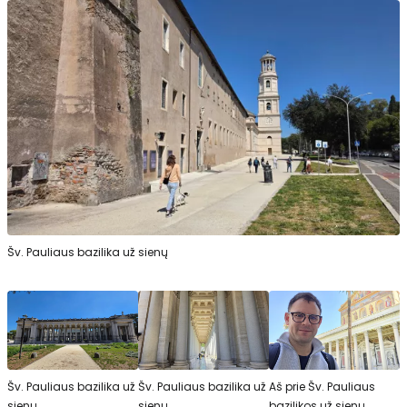
Šv. Pauliaus bazilika už sienų
Šv. Pauliaus bazilika už
Šv. Pauliaus bazilika už
Aš prie Šv. Pauliaus
sienų
sienų
bazilikos už sienų