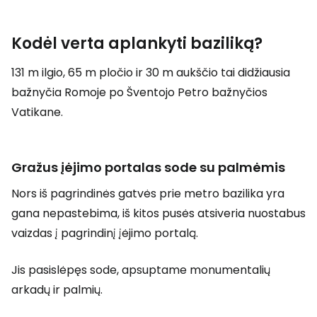
Kodėl verta aplankyti baziliką?
131 m ilgio, 65 m pločio ir 30 m aukščio tai didžiausia
bažnyčia Romoje po Šventojo Petro bažnyčios
Vatikane.
Gražus įėjimo portalas sode su palmėmis
Nors iš pagrindinės gatvės prie metro bazilika yra
gana nepastebima, iš kitos pusės atsiveria nuostabus
vaizdas į pagrindinį įėjimo portalą.
Jis pasislėpęs sode, apsuptame monumentalių
arkadų ir palmių.