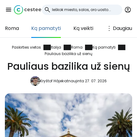
Roma
Ką pamatyti
Ką veikti
Daugiau
Prisijunkite prie
Cestee
Paskirties vietos
Italija
Roma
Ką pamatyti
Pauliaus bazilika už sienų
... pasaulinė kelionių bendruomenė
Pauliaus bazilika už sienų
Kryštof Hájek
atnaujinta 27. 07. 2026
Tęsti su Google
Tęsti su Facebook
Tęsti el. paštu