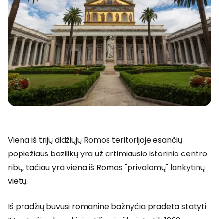
Viena iš trijų didžiųjų Romos teritorijoje esančių
popiežiaus bazilikų yra už artimiausio istorinio centro
ribų, tačiau yra viena iš Romos "privalomų" lankytinų
vietų.
Iš pradžių buvusi romaninė bažnyčia pradėta statyti