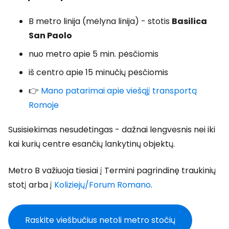
B metro linija (mėlyna linija) - stotis
Basilica
San Paolo
nuo metro apie 5 min. pėsčiomis
iš centro apie 15 minučių pėsčiomis
👉
Mano patarimai apie viešąjį transportą
Romoje
Susisiekimas nesudėtingas - dažnai lengvesnis nei iki
kai kurių centre esančių lankytinų objektų.
Metro B važiuoja tiesiai į Termini pagrindinę traukinių
stotį arba į
Koliziejų/Forum Romano
.
Raskite viešbučius netoli metro stočių