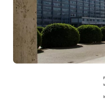
P
v
I