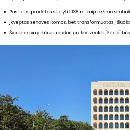
Pastatas pradėtas statyti 1938 m. kaip režimo simbol
Įkvėptas senovės Romos, bet transformuotas į šiuolai
Šiandien čia įsikūrusi mados prekės ženklo "Fendi" būs