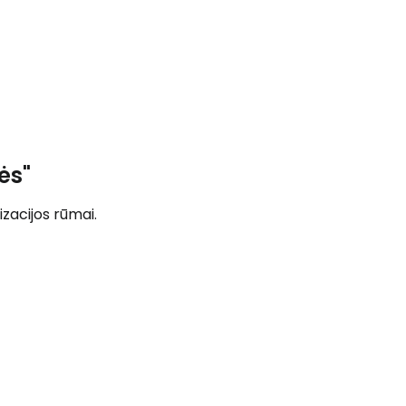
ės"
lizacijos rūmai.