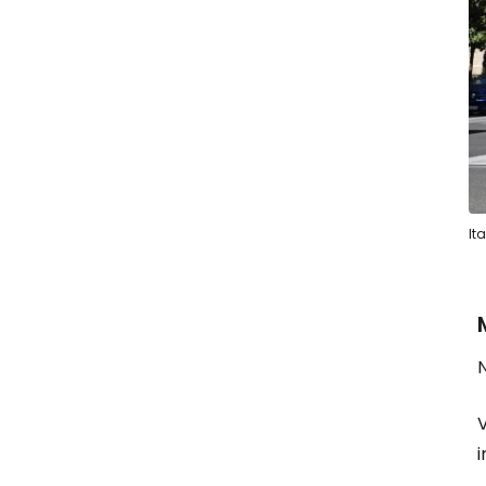
It
N
V
i