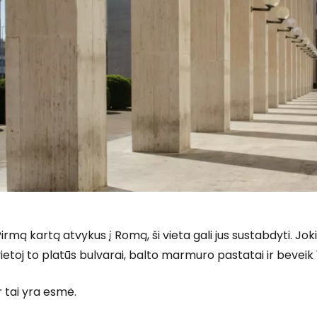
irmą kartą atvykus į Romą, ši vieta gali jus sustabdyti. Joki
ietoj to platūs bulvarai, balto marmuro pastatai ir beveik "
r tai yra esmė.