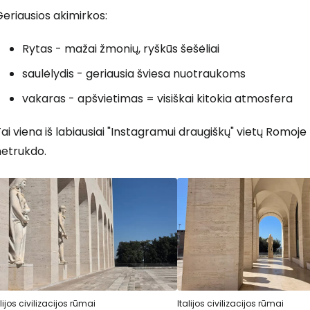
eriausios akimirkos:
Rytas - mažai žmonių, ryškūs šešėliai
saulėlydis - geriausia šviesa nuotraukoms
vakaras - apšvietimas = visiškai kitokia atmosfera
ai viena iš labiausiai "Instagramui draugiškų" vietų Romoje 
netrukdo.
alijos civilizacijos rūmai
Italijos civilizacijos rūmai