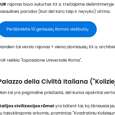
EUR
rajonas buvo sukurtas XX a. trečiajame dešimtmetyje k
asaulinės parodos (kuri dėl karo taip ir neįvyko) vitrina.
Peržiūrėkite 10 geriausių Romos viešbučių
iandien tai verslo rajonas + viena įdomiausių XX a. archite
UR reiškia "Esposizione Universale Roma".
Palazzo della Civiltà Italiana ("Kolizi
an tai yra pagrindinė priežastis, dėl kurios apskritai verta 
talijos civilizacijos rūmai
yra būtent tai, ką tikriausiai
u taisyklingomis arkomis, pramintas "Kvadratiniu Koliziejum