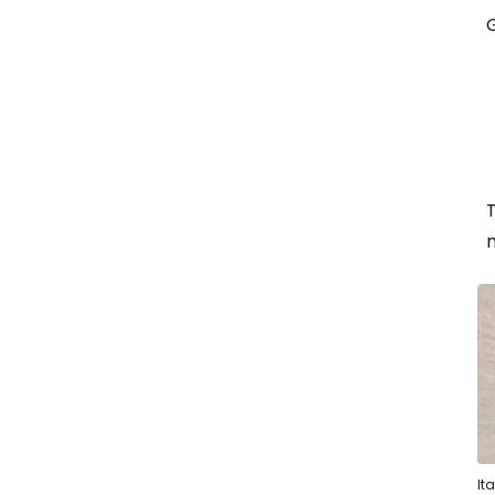
G
T
It