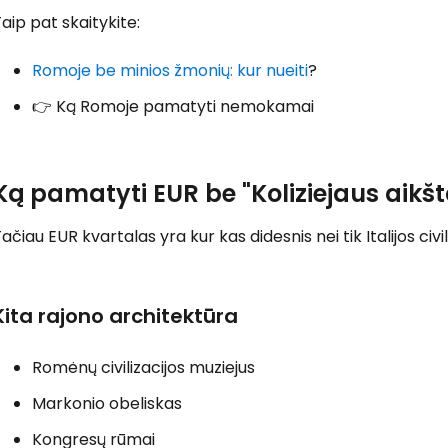
aip pat skaitykite:
Romoje be minios žmonių: kur nueiti
?
👉 Ką Romoje pamatyti nemokamai
Ką pamatyti EUR be "Koliziejaus aikšt
ačiau EUR kvartalas yra kur kas didesnis nei tik Italijos civi
Kita rajono architektūra
Romėnų civilizacijos muziejus
Markonio obeliskas
Kongresų rūmai