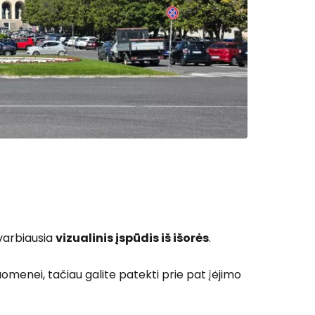
 prie Cestee
Tęsti su Google
ęsti su Facebook
svarbiausia
vizualinis įspūdis iš išorės
.
Tęsti el. paštu
suomenei, tačiau galite patekti prie pat įėjimo