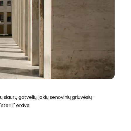
ų siaurų gatvelių, jokių senovinių griuvėsių -
sterili" erdvė.