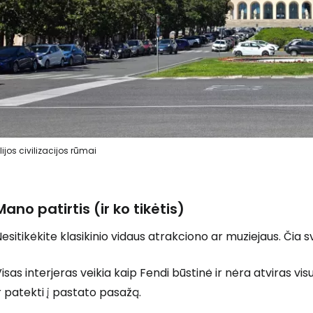
Prisijunkite
... pasaulinė kelionių bendruomenė
alijos civilizacijos rūmai
T
Mano patirtis (ir ko tikėtis)
esitikėkite klasikinio vidaus atrakciono ar muziejaus. Čia 
isas interjeras veikia kaip Fendi būstinė ir nėra atviras vi
r patekti į pastato pasažą.