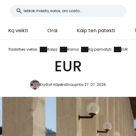
Ką veikti
Orai
Kaip ten patekti
Paskirties vietos
Italija
Roma
Ką pamatyti
EUR
EUR
Kryštof Hájek
atnaujinta 27. 07. 2026