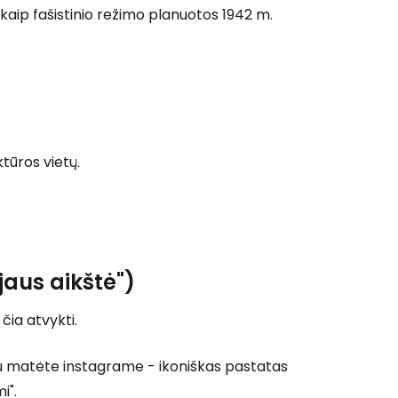
aip fašistinio režimo planuotos 1942 m.
ktūros vietų.
ejaus aikštė")
čia atvykti.
 jau matėte instagrame - ikoniškas pastatas
i".